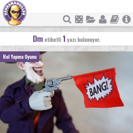
Dm
1
etiketli
yazı bulunuyor.
Rol Yapma Oyunu