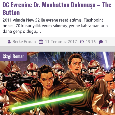
DC Evrenine Dr. Manhattan Dokunuşu – The
Button
2011 yılında New 52 ile evrene reset atılmış, Flashpoint
öncesi 70 küsur yıllık evren silinmiş, yerine kahramanların
daha genç olduğu,…
Berke Erman
11 Temmuz 2017
19:16
1
Çizgi Roman