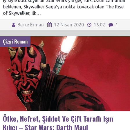
İyisiyle kötüsüyle bir Star Wars yılı geçirdik. Uzun zamandır
beklenen, Skywalker Saga’ya nokta koyacak olan The Rise
of Skywalker, ilk…
Berke Erman
12 Nisan 2020
16:02
1
Çizgi Roman
Öfke, Nefret, Şiddet Ve Çift Taraflı Işın
Kılıcı – Star Wars: Darth Maul