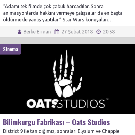
“Adamı tek filmde çok çabuk harcadılar. Sonra
animasyonlarda hakkını vermeye çalışsalar da en başta
öldürmekle yanlış yaptılar.” Star Wars konuşulan…
Berke Erman
27 Şubat 2018
20:58
Sinema
Bilimkurgu Fabrikası – Oats Studios
District 9 ile tanıdığımız, sonraları Elysium ve Chappie