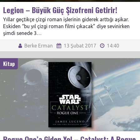
Legion – Büyük Güç Şizofreni Getirir!
Yıllar geçtikçe çizgi roman işlerinin giderek arttığı aşikar.
Eskiden “bu yıl çizgi roman filmi çıkacak” diye sevinirken
şimdi senede 3…
Berke Erman
13 Şubat 2017
14:40
Kitap
Rogue One’a Giden Yol – Catalyst: A Rogue