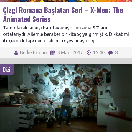
Çizgi Romana Başlatan Seri – X-Men: The
Animated Series
Tam olarak seneyi hatırlayamıyorum ama 90’ların
ortalarıydı. Ailemle beraber bir kitapçıya girmiştik. Dikkatimi
ilk çeken kitapçının ufak bir köşesini ayırdığı…
Berke Erman
3 Mart 2017
15:40
8
Dizi