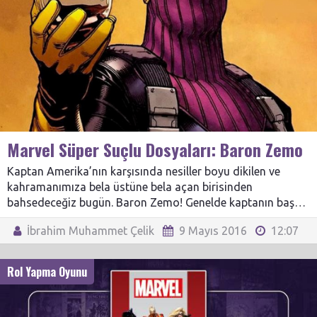
Marvel Süper Suçlu Dosyaları: Baron Zemo
Kaptan Amerika’nın karşısında nesiller boyu dikilen ve
kahramanımıza bela üstüne bela açan birisinden
bahsedeceğiz bugün. Baron Zemo! Genelde kaptanın baş…
İbrahim Muhammet Çelik
9 Mayıs 2016
12:07
Rol Yapma Oyunu