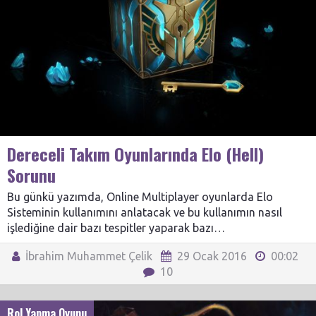
Dereceli Takım Oyunlarında Elo (Hell)
Sorunu
Bu günkü yazımda, Online Multiplayer oyunlarda Elo
Sisteminin kullanımını anlatacak ve bu kullanımın nasıl
işlediğine dair bazı tespitler yaparak bazı…
İbrahim Muhammet Çelik
29 Ocak 2016
00:02
10
Rol Yapma Oyunu