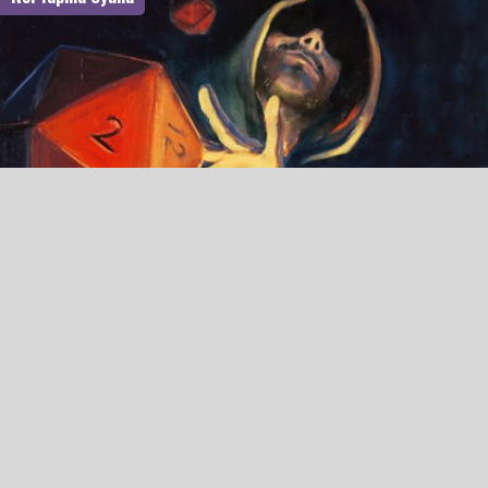
Rol Yapma Oyunlarında Etkinlik Sorunsalı:
Amaç Hedeflemesi
Yıllardır etkinliklerde (convention, tanıtım günü, vs.) rol
yapma oyunları açıyorum. Hadi bin değilse bile yüzlerce
kişiye oyun oynatmışımdır. Bu yüzden…
İbrahim Muhammet Çelik
15 Aralık 2015
13:00