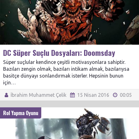
DC Süper Suçlu Dosyaları: Doomsday
Süper suçlular kendince çeşitli motivasyonlara sahiptir.
Bazıları zengin olmak, bazıları intikam almak, bazılarıysa
basitçe dünyayı sonlandırmak isterler. Hepsinin bunun
için…
İbrahim Muhammet Çelik
15 Nisan 2016
00:05
Rol Yapma Oyunu