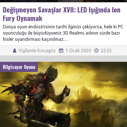
Değişmeyen Savaşlar XVII: LED Işığında Ion
Fury Oynamak
Dünya oyun endüstrisinin tarihi ilginizi çekiyorsa, hele ki PC
oyunculuğu ile büyüdüyseniz 3D Realms adının sizde bazı
hisler uyandırması kaçınılmaz.…
Yigilante Kocagöz
1 Ocak 2020
22:25
Bilgisayar Oyunu