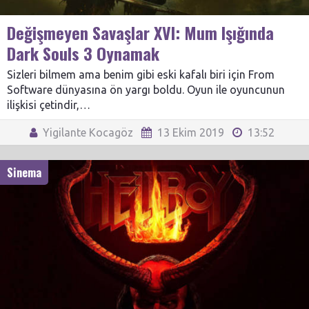
Değişmeyen Savaşlar XVI: Mum Işığında
Dark Souls 3 Oynamak
Sizleri bilmem ama benim gibi eski kafalı biri için From
Software dünyasına ön yargı boldu. Oyun ile oyuncunun
ilişkisi çetindir,…
Yigilante Kocagöz
13 Ekim 2019
13:52
Sinema