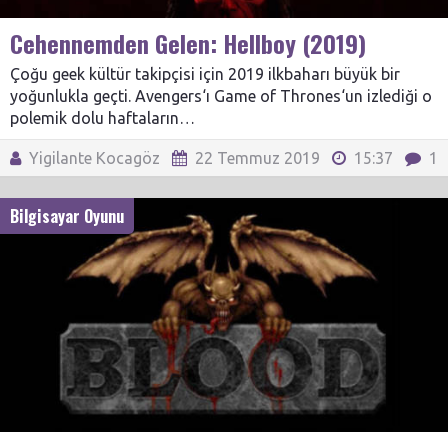
Cehennemden Gelen: Hellboy (2019)
Çoğu geek kültür takipçisi için 2019 ilkbaharı büyük bir
yoğunlukla geçti. Avengers‘ı Game of Thrones‘un izlediği o
polemik dolu haftaların…
Yigilante Kocagöz
22 Temmuz 2019
15:37
1
Bilgisayar Oyunu