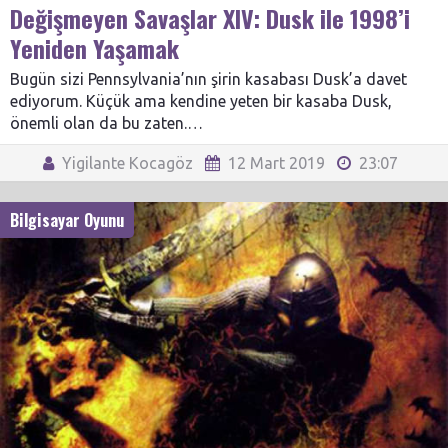
Değişmeyen Savaşlar XIV: Dusk ile 1998’i
Yeniden Yaşamak
Bugün sizi Pennsylvania’nın şirin kasabası Dusk’a davet
ediyorum. Küçük ama kendine yeten bir kasaba Dusk,
önemli olan da bu zaten.…
Yigilante Kocagöz
12 Mart 2019
23:07
Bilgisayar Oyunu