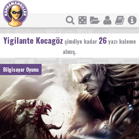
Yigilante Kocagöz
26
şimdiye kadar
yazı kaleme
almış.
Bilgisayar Oyunu