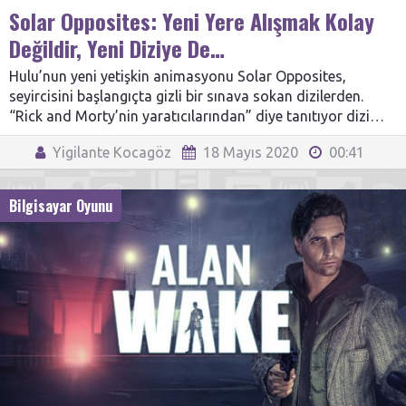
Solar Opposites: Yeni Yere Alışmak Kolay
Değildir, Yeni Diziye De…
Hulu’nun yeni yetişkin animasyonu Solar Opposites,
seyircisini başlangıçta gizli bir sınava sokan dizilerden.
“Rick and Morty’nin yaratıcılarından” diye tanıtıyor dizi…
Yigilante Kocagöz
18 Mayıs 2020
00:41
Bilgisayar Oyunu