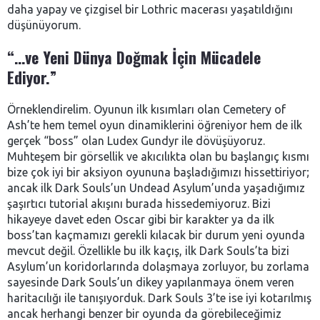
daha yapay ve çizgisel bir Lothric macerası yaşatıldığını
düşünüyorum.
“…ve Yeni Dünya Doğmak İçin Mücadele
Ediyor.”
Örneklendirelim. Oyunun ilk kısımları olan Cemetery of
Ash’te hem temel oyun dinamiklerini öğreniyor hem de ilk
gerçek “boss” olan Ludex Gundyr ile dövüşüyoruz.
Muhteşem bir görsellik ve akıcılıkta olan bu başlangıç kısmı
bize çok iyi bir aksiyon oyununa başladığımızı hissettiriyor;
ancak ilk Dark Souls’un Undead Asylum’unda yaşadığımız
şaşırtıcı tutorial akışını burada hissedemiyoruz. Bizi
hikayeye davet eden Oscar gibi bir karakter ya da ilk
boss’tan kaçmamızı gerekli kılacak bir durum yeni oyunda
mevcut değil. Özellikle bu ilk kaçış, ilk Dark Souls’ta bizi
Asylum’un koridorlarında dolaşmaya zorluyor, bu zorlama
sayesinde Dark Souls’un dikey yapılanmaya önem veren
haritacılığı ile tanışıyorduk. Dark Souls 3’te ise iyi kotarılmış
ancak herhangi benzer bir oyunda da görebileceğimiz