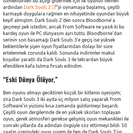
isimlendirilen bu açlığı gidermek için ilk oyunun hemen
ardından
Dark Souls 2
‘yi oynamaya başlamış, çeşitli
karmaşık duygulara rağmen en nihayetinde oyundan büyük
keyif almıştım. Dark Souls 2’den sonra Bloodborne’a
geçmeyi pek istedim; ancak From Software ne yazık ki bu
kardeş oyun ile PC dünyasını ayrı tuttu. Bloodborne’dan
serinin son basamağı Dark Souls 3’e geçiş ise yüksek
beklentilerle şişen oyun fiyatlarından dolayı bir süre
ertelenmek zorunda kaldı. Sonunda indirimler makul
koşullar yarattı da Dark Souls 3 ile tekrardan büyük
efendilere kafa tutma fırsatı edindim.
“Eski Dünya Ölüyor,”
Ben oyunu almayı geciktiren küçük bir kitlenin üyesiyim;
zira Dark Souls 3 iki ayda üç milyon satış yaparak From
Software’in yüzünü kısa zamanda güldürmeyi başardı.
Çeşitli oyun dergilerinde de en yüksek skorları toplayan
oyun, gerek atmosferi gerekse gelişmiş oyun mekanikleri ile
sonraki yıllarda da adından övgüyle söz ettirmeyi bildi. 50
saatin üzerindeki oyun sürem ile ben de Dark Souls 3’ün