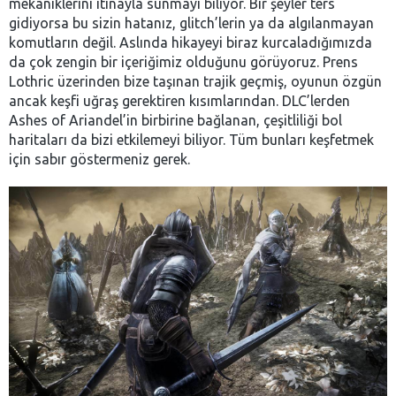
mekaniklerini itinayla sunmayı biliyor. Bir şeyler ters
gidiyorsa bu sizin hatanız, glitch’lerin ya da algılanmayan
komutların değil. Aslında hikayeyi biraz kurcaladığımızda
da çok zengin bir içeriğimiz olduğunu görüyoruz. Prens
Lothric üzerinden bize taşınan trajik geçmiş, oyunun özgün
ancak keşfi uğraş gerektiren kısımlarından. DLC’lerden
Ashes of Ariandel’in birbirine bağlanan, çeşitliliği bol
haritaları da bizi etkilemeyi biliyor. Tüm bunları keşfetmek
için sabır göstermeniz gerek.