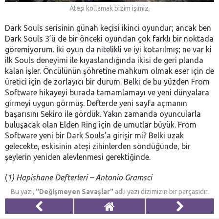
Ateşi kollamak bizim işimiz.
Dark Souls serisinin günah keçisi ikinci oyundur; ancak ben
Dark Souls 3’ü de bir önceki oyundan çok farklı bir noktada
göremiyorum. İki oyun da nitelikli ve iyi kotarılmış; ne var ki
ilk Souls deneyimi ile kıyaslandığında ikisi de geri planda
kalan işler. Öncülünün şöhretine mahkum olmak eser için de
üretici için de zorlayıcı bir durum. Belki de bu yüzden From
Software hikayeyi burada tamamlamayı ve yeni dünyalara
girmeyi uygun görmüş. Defterde yeni sayfa açmanın
başarısını Sekiro ile gördük. Yakın zamanda oyuncularla
buluşacak olan Elden Ring için de umutlar büyük. From
Software yeni bir Dark Souls’a girişir mi? Belki uzak
gelecekte, eskisinin ateşi zihinlerden söndüğünde, bir
şeylerin yeniden alevlenmesi gerektiğinde.
(
1) Hapishane Defterleri – Antonio Gramsci
Bu yazı,
"Değişmeyen Savaşlar"
adlı yazı dizimizin bir parçasıdır.