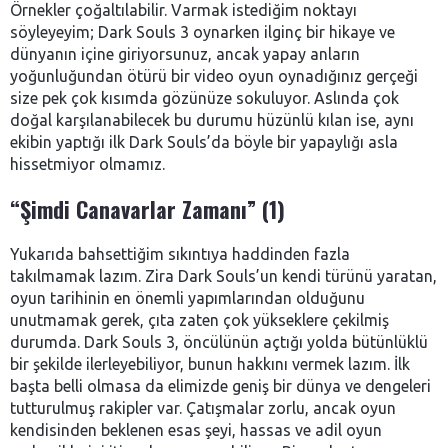
Örnekler çoğaltılabilir. Varmak istediğim noktayı
söyleyeyim; Dark Souls 3 oynarken ilginç bir hikaye ve
dünyanın içine giriyorsunuz, ancak yapay anların
yoğunluğundan ötürü bir video oyun oynadığınız gerçeği
size pek çok kısımda gözünüze sokuluyor. Aslında çok
doğal karşılanabilecek bu durumu hüzünlü kılan ise, aynı
ekibin yaptığı ilk Dark Souls’da böyle bir yapaylığı asla
hissetmiyor olmamız.
“Şimdi Canavarlar Zamanı” (1)
Yukarıda bahsettiğim sıkıntıya haddinden fazla
takılmamak lazım. Zira Dark Souls’un kendi türünü yaratan,
oyun tarihinin en önemli yapımlarından olduğunu
unutmamak gerek, çıta zaten çok yükseklere çekilmiş
durumda. Dark Souls 3, öncülünün açtığı yolda bütünlüklü
bir şekilde ilerleyebiliyor, bunun hakkını vermek lazım. İlk
başta belli olmasa da elimizde geniş bir dünya ve dengeleri
tutturulmuş rakipler var. Çatışmalar zorlu, ancak oyun
kendisinden beklenen esas şeyi, hassas ve adil oyun