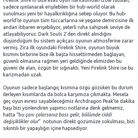
Firelink Shire’ın bize esas oyun haritasından izole tutulan,
sadece ışınlanarak erişilebilen bir hub-world olarak
sunulması yeni bir hayalkırıklığına sebep oluyor. Bu hub-
world’te oyunun tüm tüccarlarına ve yegane demircisine ilk
andan itibaren erişebiliyor, yeterli ruha sahipsek seviye de
atlayabiliyoruz. Dark Souls 2’den direkt alındığını
düşündüğüm bu sistem açıkçası oyunun atmosferine zarar
vermiş. Zira ilk oyundaki Firelink Shire, oyunun büyük
kısmını birbirine bize ilk başta hissettirmeden bağlayan,
güvenli olmasına rağmen yeri geldiğinde elimizden bu
güveni de alan, özgün bir sığınaktı. Yeni Firelink Shire ise bu
karizmadan uzak.
Oyunun sadece başlangıç kısmına özgü gözüken bu durum
ilerleyen kısımlarda da bolca karşımıza çıkmakta. Mesela
geç oyun evresi sayabileceğimiz Archdragon Peak’te dakika
başı bizi yönlendiren yapımcı notlarına denk gelmemiz,
hatta “b
u çanı çalarsanız boss gelir, bölümde ciddi
değişiklikler olur
” notunun direkt gözümüze sokulması, bizi
sıkıntılı bir yapaylığın içine hapsediyor.