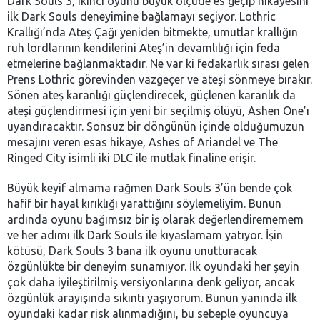
Dark Souls 3, ikinci oyunu büyük ölçüde es geçip hikayesini
ilk Dark Souls deneyimine bağlamayı seçiyor. Lothric
Krallığı’nda Ateş Çağı yeniden bitmekte, umutlar krallığın
ruh lordlarının kendilerini Ateş’in devamlılığı için feda
etmelerine bağlanmaktadır. Ne var ki fedakarlık sırası gelen
Prens Lothric görevinden vazgeçer ve ateşi sönmeye bırakır.
Sönen ateş karanlığı güçlendirecek, güçlenen karanlık da
ateşi güçlendirmesi için yeni bir seçilmiş ölüyü, Ashen One’ı
uyandıracaktır. Sonsuz bir döngünün içinde olduğumuzun
mesajını veren esas hikaye, Ashes of Ariandel ve The
Ringed City isimli iki DLC ile mutlak finaline erişir.
Büyük keyif almama rağmen Dark Souls 3’ün bende çok
hafif bir hayal kırıklığı yarattığını söylemeliyim. Bunun
ardında oyunu bağımsız bir iş olarak değerlendirememem
ve her adımı ilk Dark Souls ile kıyaslamam yatıyor. İşin
kötüsü, Dark Souls 3 bana ilk oyunu unutturacak
özgünlükte bir deneyim sunamıyor. İlk oyundaki her şeyin
çok daha iyileştirilmiş versiyonlarına denk geliyor, ancak
özgünlük arayışında sıkıntı yaşıyorum. Bunun yanında ilk
oyundaki kadar risk alınmadığını, bu sebeple oyuncuya