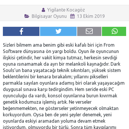
Yigilante Kocagöz
Bilgisayar Oyunu
13 Ekim 2019
Sizleri bilmem ama benim gibi eski kafalı biri için From
Software dünyasına ön yargı boldu. Oyun ile oyuncunun
ilişkisi çetindir, her vakit kimya tutmaz, herkesin sevdiği
oyuna ısınamamak da ayrı bir melankoli kaynağıdır. Dark
Souls’un bana yaşatacağı teknik sıkıntıları, yüksek sistem
beklentilerini bir kenara bırakalım; yıllarını pikselleri
parmakla sayılan oyunlara adamış biri olarak yaşayacağım
duygusal sınava karşı tedirgindim. Hem seride eski PC
oyunculuğu da vardı, konsol oyunlarına burun kıvırmak
genetik kodumuza işlemiş artık. Ne verseler
beğenmemekten, ne gösterseler yetinmeyecek olmaktan
korkuyordum. Oysa ben de yeni şeyler denemek, yeni
oyunlarda eskiyi aramadan yoluma devam etmek
istiyordum, olmuyordu bir türlü. Sonra tüm kaygılarımı