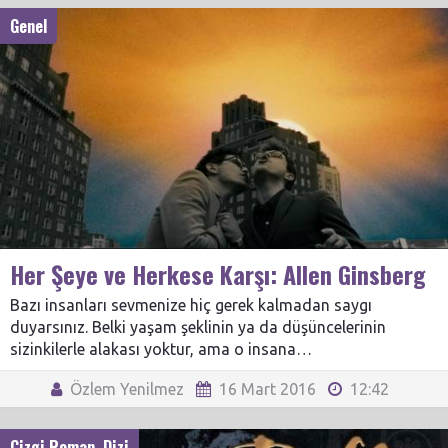
Genel
Her Şeye ve Herkese Karşı: Allen Ginsberg
Bazı insanları sevmenize hiç gerek kalmadan saygı
duyarsınız. Belki yaşam şeklinin ya da düşüncelerinin
sizinkilerle alakası yoktur, ama o insana…
Özlem Yenilmez
16 Mart 2016
12:42
Çizgi Roman
,
Dizi