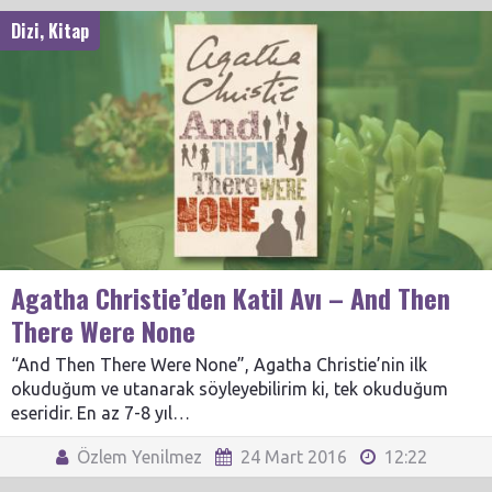
Dizi
,
Kitap
Agatha Christie’den Katil Avı – And Then
There Were None
“And Then There Were None”, Agatha Christie’nin ilk
okuduğum ve utanarak söyleyebilirim ki, tek okuduğum
eseridir. En az 7-8 yıl…
Özlem Yenilmez
24 Mart 2016
12:22