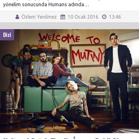
yönelim sonucunda Humans adında…
Özlem Yenilmez
10 Ocak 2016
13:46
Dizi