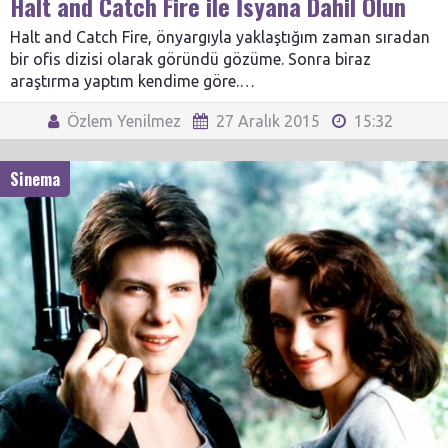
Halt and Catch Fire ile İsyana Dahil Olun
Halt and Catch Fire, önyargıyla yaklaştığım zaman sıradan
bir ofis dizisi olarak göründü gözüme. Sonra biraz
araştırma yaptım kendime göre.…
Özlem Yenilmez
27 Aralık 2015
15:32
Sinema