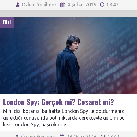
Özlem Yenilmez
4 Şubat 2016
03:47
Dizi
London Spy: Gerçek mi? Cesaret mi?
Mini dizi kotanızı bu hafta London Spy ile doldurmanız
gerektiği konusunda bol miktarda gerekçeyle geldim bu
kez. London Spy, başrolünde…
Özlem Yenilmez
28 Ocak 2016
13:42