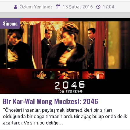
Özlem Yenilmez
13 Şubat 2016
17:04
Sinema
Bir Kar-Wai Wong Mucizesi: 2046
“Önceleri insanlar, paylaşmak istemedikleri bir sırları
olduğunda bir dağa tırmanırlardı. Bir ağaç bulup onda delik
açarlardı. Ve sırrı bu deliğe…