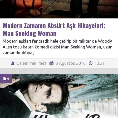
Modern Zamanın Absürt Aşk Hikayeleri:
Man Seeking Woman
Modern aşkları fantastik hale getirip bir miktar da Woody
Allen tozu katan komedi dizisi Man Seeking Woman, uzun
zamandır ihtiyaç…
Özlem Yenilmez
3 Ağustos 2016
13:21
Dizi