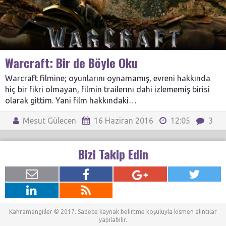
Warcraft: Bir de Böyle Oku
Warcraft filmine; oyunlarını oynamamış, evreni hakkında
hiç bir fikri olmayan, filmin trailerını dahi izlememiş birisi
olarak gittim. Yani film hakkındaki…
Mesut Gülecen
16 Haziran 2016
12:05
3
Bizi Takip Edin
Kahramangiller © 2017. Sadece kaynak belirtme koşuluyla kısmen alıntılar
yapılabilir.