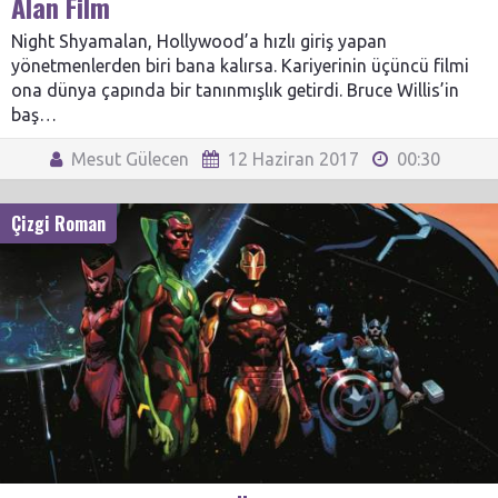
Alan Film
Night Shyamalan, Hollywood’a hızlı giriş yapan
yönetmenlerden biri bana kalırsa. Kariyerinin üçüncü filmi
ona dünya çapında bir tanınmışlık getirdi. Bruce Willis’in
baş…
Mesut Gülecen
12 Haziran 2017
00:30
Çizgi Roman