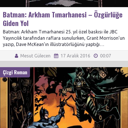
Batman: Arkham Tımarhanesi – Özgürlüğe
Giden Yol
Batman: Arkham Tımarhanesi 25. yıl özel baskısı ile JBC
Yayıncılık tarafından raflara sunulurken, Grant Morrison’un
yazıp, Dave McKean’ın illüstratörlüğünü yaptığı…
Mesut Gülecen
17 Aralık 2016
00:07
Çizgi Roman