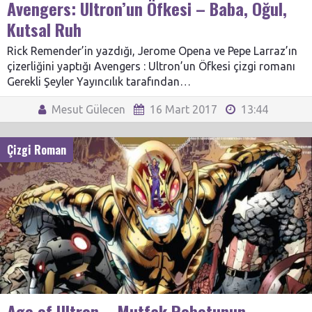
Avengers: Ultron’un Öfkesi – Baba, Oğul,
Kutsal Ruh
Rick Remender’in yazdığı, Jerome Opena ve Pepe Larraz’ın
çizerliğini yaptığı Avengers : Ultron’un Öfkesi çizgi romanı
Gerekli Şeyler Yayıncılık tarafından…
Mesut Gülecen
16 Mart 2017
13:44
Çizgi Roman
Age of Ultron – Mutfak Robotunun