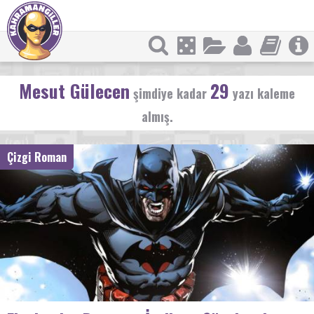
Mesut Gülecen
29
şimdiye kadar
yazı kaleme
almış.
Çizgi Roman