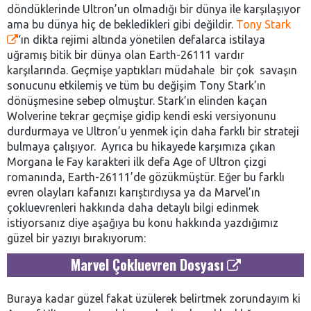
döndüklerinde Ultron’un olmadığı bir dünya ile karşılaşıyor
ama bu dünya hiç de bekledikleri gibi değildir.
Tony Stark
‘ın dikta rejimi altında yönetilen defalarca istilaya
uğramış bitik bir dünya olan Earth-26111 vardır
karşılarında. Geçmişe yaptıkları müdahale bir çok savaşın
sonucunu etkilemiş ve tüm bu değişim Tony Stark’ın
dönüşmesine sebep olmuştur. Stark’ın elinden kaçan
Wolverine tekrar geçmişe gidip kendi eski versiyonunu
durdurmaya ve Ultron’u yenmek için daha farklı bir strateji
bulmaya çalışıyor. Ayrıca bu hikayede karşımıza çıkan
Morgana le Fay karakteri ilk defa Age of Ultron çizgi
romanında, Earth-26111’de gözükmüştür. Eğer bu farklı
evren olayları kafanızı karıştırdıysa ya da Marvel’ın
çokluevrenleri hakkında daha detaylı bilgi edinmek
istiyorsanız diye aşağıya bu konu hakkında yazdığımız
güzel bir yazıyı bırakıyorum:
Marvel Çokluevren Dosyası
Buraya kadar güzel fakat üzülerek belirtmek zorundayım ki