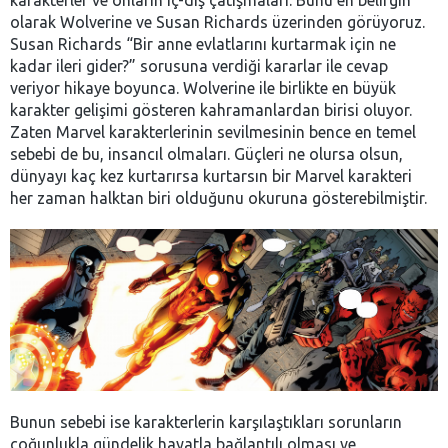
karakterler ve onların iç-dış çatışmaları. Bunu en belirgin
olarak Wolverine ve Susan Richards üzerinden görüyoruz.
Susan Richards “Bir anne evlatlarını kurtarmak için ne
kadar ileri gider?” sorusuna verdiği kararlar ile cevap
veriyor hikaye boyunca. Wolverine ile birlikte en büyük
karakter gelişimi gösteren kahramanlardan birisi oluyor.
Zaten Marvel karakterlerinin sevilmesinin bence en temel
sebebi de bu, insancıl olmaları. Güçleri ne olursa olsun,
dünyayı kaç kez kurtarırsa kurtarsın bir Marvel karakteri
her zaman halktan biri olduğunu okuruna gösterebilmiştir.
Bunun sebebi ise karakterlerin karşılaştıkları sorunların
çoğunlukla gündelik hayatla bağlantılı olması ve