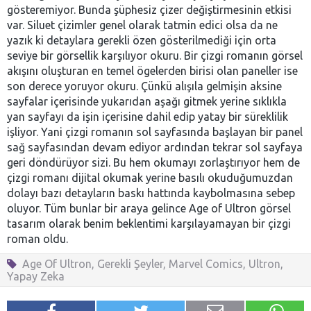
gösteremiyor. Bunda şüphesiz çizer değiştirmesinin etkisi
var. Siluet çizimler genel olarak tatmin edici olsa da ne
yazık ki detaylara gerekli özen gösterilmediği için orta
seviye bir görsellik karşılıyor okuru. Bir çizgi romanın görsel
akışını oluşturan en temel ögelerden birisi olan paneller ise
son derece yoruyor okuru. Çünkü alışıla gelmişin aksine
sayfalar içerisinde yukarıdan aşağı gitmek yerine sıklıkla
yan sayfayı da işin içerisine dahil edip yatay bir süreklilik
işliyor. Yani çizgi romanın sol sayfasında başlayan bir panel
sağ sayfasından devam ediyor ardından tekrar sol sayfaya
geri döndürüyor sizi. Bu hem okumayı zorlaştırıyor hem de
çizgi romanı dijital okumak yerine basılı okuduğumuzdan
dolayı bazı detayların baskı hattında kaybolmasına sebep
oluyor. Tüm bunlar bir araya gelince Age of Ultron görsel
tasarım olarak benim beklentimi karşılayamayan bir çizgi
roman oldu.
Age Of Ultron
,
Gerekli Şeyler
,
Marvel Comics
,
Ultron
,
Yapay Zeka