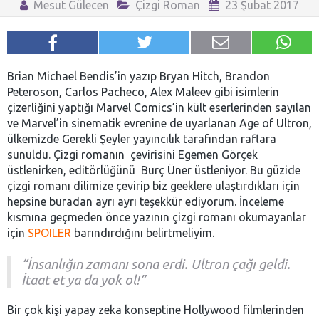
Mesut Gülecen
Çizgi Roman
23 Şubat 2017
Brian Michael Bendis’in yazıp Bryan Hitch, Brandon
Peteroson, Carlos Pacheco, Alex Maleev gibi isimlerin
çizerliğini yaptığı Marvel Comics’in kült eserlerinden sayılan
ve Marvel’in sinematik evrenine de uyarlanan Age of Ultron,
ülkemizde Gerekli Şeyler yayıncılık tarafından raflara
sunuldu. Çizgi romanın çevirisini Egemen Görçek
üstlenirken, editörlüğünü Burç Üner üstleniyor. Bu güzide
çizgi romanı dilimize çevirip biz geeklere ulaştırdıkları için
hepsine buradan ayrı ayrı teşekkür ediyorum. İnceleme
kısmına geçmeden önce yazının çizgi romanı okumayanlar
için
SPOILER
barındırdığını belirtmeliyim.
“İnsanlığın zamanı sona erdi. Ultron çağı geldi.
İtaat et ya da yok ol!”
Bir çok kişi yapay zeka konseptine Hollywood filmlerinden