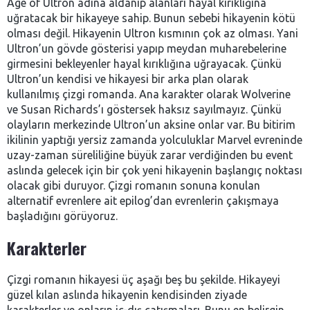
Age of Ultron adına aldanıp alanları hayal kırıklığına
uğratacak bir hikayeye sahip. Bunun sebebi hikayenin kötü
olması değil. Hikayenin Ultron kısmının çok az olması. Yani
Ultron’un gövde gösterisi yapıp meydan muharebelerine
girmesini bekleyenler hayal kırıklığına uğrayacak. Çünkü
Ultron’un kendisi ve hikayesi bir arka plan olarak
kullanılmış çizgi romanda. Ana karakter olarak Wolverine
ve Susan Richards’ı göstersek haksız sayılmayız. Çünkü
olayların merkezinde Ultron’un aksine onlar var. Bu bitirim
ikilinin yaptığı yersiz zamanda yolculuklar Marvel evreninde
uzay-zaman süreliliğine büyük zarar verdiğinden bu event
aslında gelecek için bir çok yeni hikayenin başlangıç noktası
olacak gibi duruyor. Çizgi romanın sonuna konulan
alternatif evrenlere ait epilog’dan evrenlerin çakışmaya
başladığını görüyoruz.
Karakterler
Çizgi romanın hikayesi üç aşağı beş bu şekilde. Hikayeyi
güzel kılan aslında hikayenin kendisinden ziyade