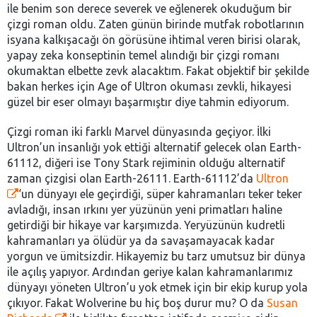
ile benim son derece severek ve eğlenerek okuduğum bir
çizgi roman oldu. Zaten günün birinde mutfak robotlarının
isyana kalkışacağı ön görüsüne ihtimal veren birisi olarak,
yapay zeka konseptinin temel alındığı bir çizgi romanı
okumaktan elbette zevk alacaktım. Fakat objektif bir şekilde
bakan herkes için Age of Ultron okuması zevkli, hikayesi
güzel bir eser olmayı başarmıştır diye tahmin ediyorum.
Çizgi roman iki farklı Marvel dünyasında geçiyor. İlki
Ultron’un insanlığı yok ettiği alternatif gelecek olan Earth-
61112, diğeri ise Tony Stark rejiminin olduğu alternatif
zaman çizgisi olan Earth-26111. Earth-61112’da
Ultron
‘un dünyayı ele geçirdiği, süper kahramanları teker teker
avladığı, insan ırkını yer yüzünün yeni primatları haline
getirdiği bir hikaye var karşımızda. Yeryüzünün kudretli
kahramanları ya ölüdür ya da savaşamayacak kadar
yorgun ve ümitsizdir. Hikayemiz bu tarz umutsuz bir dünya
ile açılış yapıyor. Ardından geriye kalan kahramanlarımız
dünyayı yöneten Ultron’u yok etmek için bir ekip kurup yola
çıkıyor. Fakat Wolverine bu hiç boş durur mu? O da
Susan