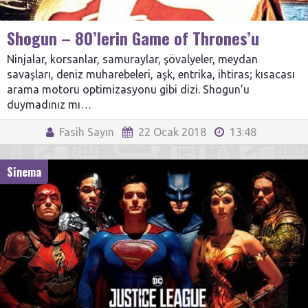
Shogun – 80’lerin Game of Thrones’u
Ninjalar, korsanlar, samuraylar, şövalyeler, meydan
savaşları, deniz muharebeleri, aşk, entrika, ihtiras; kısacası
arama motoru optimizasyonu gibi dizi. Shogun’u
duymadınız mı…
Fasih Sayın
22 Ocak 2018
13:48
Sinema