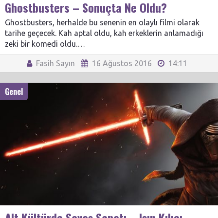
Ghostbusters – Sonuçta Ne Oldu?
Ghostbusters, herhalde bu senenin en olaylı filmi olarak
tarihe geçecek. Kah aptal oldu, kah erkeklerin anlamadığı
zeki bir komedi oldu.…
Fasih Sayın
16 Ağustos 2016
14:11
Genel
Alt Kültürde Savaş Sanatı – Işın Kılıcı