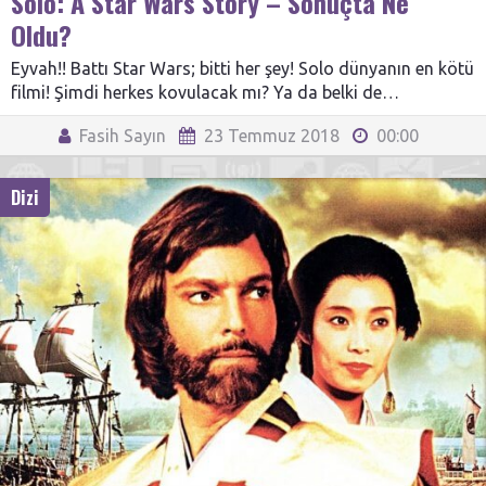
Solo: A Star Wars Story – Sonuçta Ne
Oldu?
Eyvah!! Battı Star Wars; bitti her şey! Solo dünyanın en kötü
filmi! Şimdi herkes kovulacak mı? Ya da belki de…
Fasih Sayın
23 Temmuz 2018
00:00
Dizi