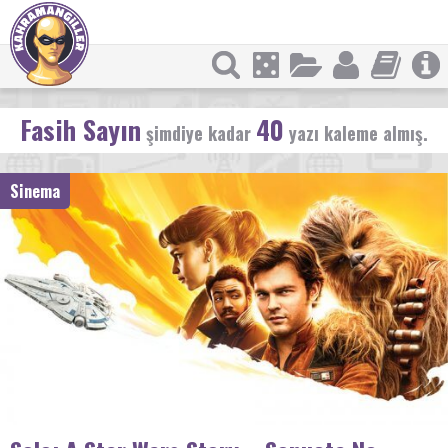
Fasih Sayın
40
şimdiye kadar
yazı kaleme almış.
Sinema