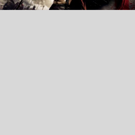
Alt Kültürde Savaş Sanatı – 300 Spartalı
Frank Miller’ın aynı adlı çizgi romanından Zack Snyder
tarafından sinemaya uyarlanan 300 Spartalı isimli film, alt
kültür çevrelerinde Spartalıları yenilmez…
Fasih Sayın
14 Aralık 2015
11:09
7
Bilgisayar Oyunu