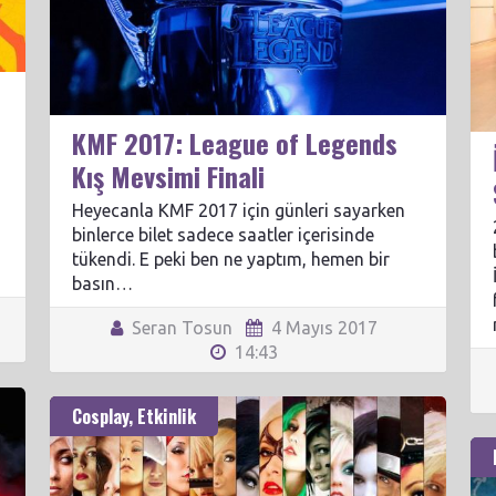
KMF 2017: League of Legends
Kış Mevsimi Finali
-
Heyecanla KMF 2017 için günleri sayarken
binlerce bilet sadece saatler içerisinde
tükendi. E peki ben ne yaptım, hemen bir
basın…
Seran Tosun
4 Mayıs 2017
14:43
Cosplay
,
Etkinlik