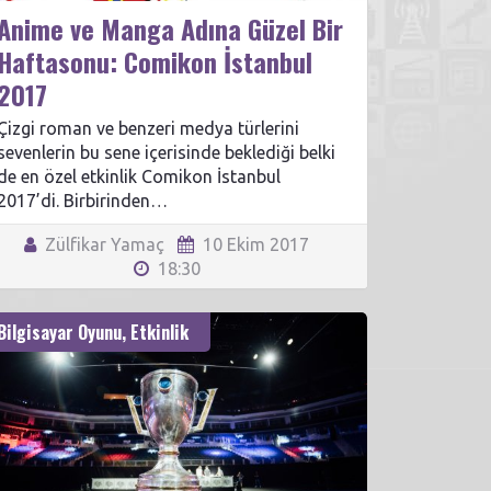
Anime ve Manga Adına Güzel Bir
Haftasonu: Comikon İstanbul
2017
Çizgi roman ve benzeri medya türlerini
sevenlerin bu sene içerisinde beklediği belki
de en özel etkinlik Comikon İstanbul
2017’di. Birbirinden…
Zülfikar Yamaç
10 Ekim 2017
18:30
Bilgisayar Oyunu
,
Etkinlik