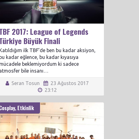
TBF 2017: League of Legends
Türkiye Büyük Finali
Katıldığım ilk TBF’de ben bu kadar aksiyon,
bu kadar eğlence, bu kadar kıyasıya
mücadele beklemiyordum ki sadece
atmosfer bile insanı…
Seran Tosun
23 Ağustos 2017
23:12
Cosplay
,
Etkinlik