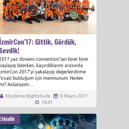
İzmirCon’17: Gittik, Gördük,
Sevdik!
2017 yaz dönemi convention’ları birer birer
başlayıp biterken, kaçırdıklarım arasında
İzmirCon 2017’yi yakalayıp değerlendirme
fırsatı bulduğum için memnunum. Neden
mi? Anlatayım:…
Mastema Nightshade
8 Mayıs 2017
18:41
Etkinlik