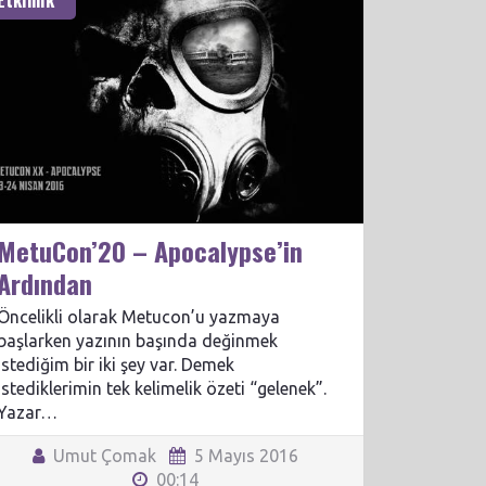
Etkinlik
MetuCon’20 – Apocalypse’in
Ardından
Öncelikli olarak Metucon’u yazmaya
başlarken yazının başında değinmek
istediğim bir iki şey var. Demek
istediklerimin tek kelimelik özeti “gelenek”.
Yazar…
Umut Çomak
5 Mayıs 2016
00:14