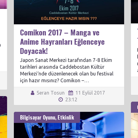
l
Comikon 2017 – Manga ve
Anime Hayranları Eğlenceye
n
Doyacak!
Japon Sanat Merkezi tarafından 7-8 Ekim
tarihleri arasında Caddebostan Kültür
Merkezi‘nde düzenlenecek olan bu festival
için hazır mısınız? Comikon –…
Seran Tosun
11 Eylül 2017
23:12
Bilgisayar Oyunu
,
Etkinlik