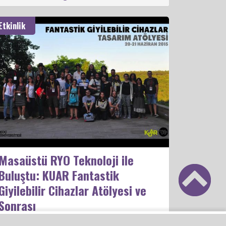
Etkinlik
Masaüstü RYO Teknoloji ile
Buluştu: KUAR Fantastik
Giyilebilir Cihazlar Atölyesi ve
Sonrası
Koç Üniversitesi – Arçelik Yaratıcı