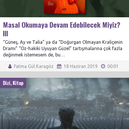
Masal Okumaya Devam Edebilecek Miyiz?
III
“Güneş, Ay ve Talia” ya da “Doğurgan Olmayan Kraliçenin
Dramı” “Öz-hakiki Uyuyan Güzel” tartışmalarına çok fazla
değinmek istemesem de, bu…
Fatma Gül Karagöz
18 Haziran 2019
00:01
Dizi
,
Kitap