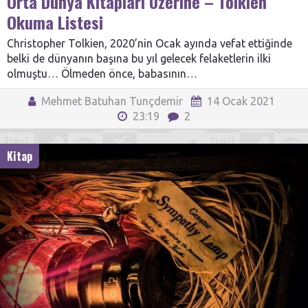
Orta Dünya Kitapları Üzerine – Tolkien
Okuma Listesi
Christopher Tolkien, 2020’nin Ocak ayında vefat ettiğinde
belki de dünyanın başına bu yıl gelecek felaketlerin ilki
olmuştu… Ölmeden önce, babasının…
Mehmet Batuhan Tunçdemir
14 Ocak 2021
23:19
2
Kitap