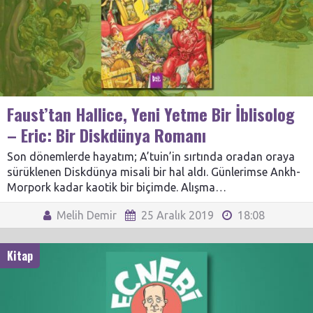
Faust’tan Hallice, Yeni Yetme Bir İblisolog
– Eric: Bir Diskdünya Romanı
Son dönemlerde hayatım; A’tuin’in sırtında oradan oraya
sürüklenen Diskdünya misali bir hal aldı. Günlerimse Ankh-
Morpork kadar kaotik bir biçimde. Alışma…
Melih Demir
25 Aralık 2019
18:08
Kitap