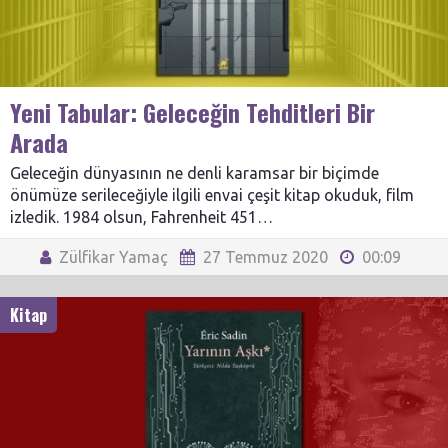
Yeni Tabular: Geleceğin Tehditleri Bir
Arada
Geleceğin dünyasının ne denli karamsar bir biçimde
önümüze serileceğiyle ilgili envai çeşit kitap okuduk, film
izledik. 1984 olsun, Fahrenheit 451…
Zülfikar Yamaç
27 Temmuz 2020
00:09
Kitap