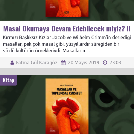
Masal Okumaya Devam Edebilecek miyiz? II
Kırmızı Başlıksız Kızlar Jacob ve Wilhelm Grimm’in derlediği
masallar, pek çok masal gibi, yüzyıllardır süregiden bir
sözlü kültürün örnekleriydi. Masalların…
Fatma Gül Karagöz
20 Mayıs 2019
23:03
Kitap