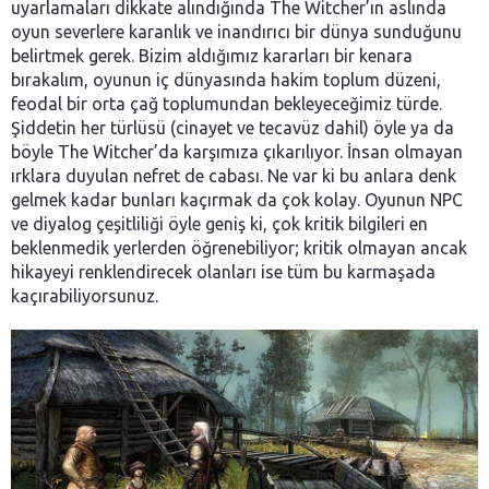
uyarlamaları dikkate alındığında The Witcher’ın aslında
oyun severlere karanlık ve inandırıcı bir dünya sunduğunu
belirtmek gerek. Bizim aldığımız kararları bir kenara
bırakalım, oyunun iç dünyasında hakim toplum düzeni,
feodal bir orta çağ toplumundan bekleyeceğimiz türde.
Şiddetin her türlüsü (cinayet ve tecavüz dahil) öyle ya da
böyle The Witcher’da karşımıza çıkarılıyor. İnsan olmayan
ırklara duyulan nefret de cabası. Ne var ki bu anlara denk
gelmek kadar bunları kaçırmak da çok kolay. Oyunun NPC
ve diyalog çeşitliliği öyle geniş ki, çok kritik bilgileri en
beklenmedik yerlerden öğrenebiliyor; kritik olmayan ancak
hikayeyi renklendirecek olanları ise tüm bu karmaşada
kaçırabiliyorsunuz.