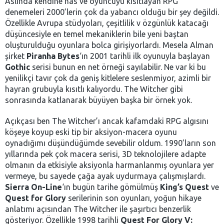
Aslında kendine has ve oyuncuyu kısıtlayan RPG
denemeleri 2000’lerin çok da yabancı olduğu bir şey değildi.
Özellikle Avrupa stüdyoları, çeşitlilik v özgünlük katacağı
düşüncesiyle en temel mekaniklerin bile yeni baştan
oluşturulduğu oyunlara bolca girişiyorlardı. Mesela Alman
şirket
Piranha Bytes
‘ın 2001 tarihli ilk oyunuyla başlayan
Gothic
serisi bunun en net örneği sayılabilir. Ne var ki bu
yenilikçi tavır çok da geniş kitlelere seslenmiyor, azimli bir
hayran grubuyla kısıtlı kalıyordu. The Witcher gibi
sonrasında katlanarak büyüyen başka bir örnek yok.
Açıkçası ben The Witcher’ı ancak kafamdaki RPG algısını
köşeye koyup eski tip bir aksiyon-macera oyunu
oynadığımı düşündüğümde sevebilir oldum. 1990’ların son
yıllarında pek çok macera serisi, 3D teknolojilere adapte
olmanın da etkisiyle aksiyonla harmanlanmış oyunlara yer
vermeye, bu sayede çağa ayak uydurmaya çalışmışlardı.
Sierra On-Line
‘ın bugün tarihe gömülmüş
King’s Quest
ve
Quest for Glory
serilerinin son oyunları, yoğun hikaye
anlatımı açısından The Witcher ile şaşırtıcı benzerlik
gösteriyor. Özellikle 1998 tarihli
Quest For Glory V: