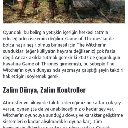
Oyundaki bu belirgin yetişkin içeriğin herkesi tatmin
edeceğinden ise emin değilim. Game of Thrones’lar ile
bolca haşır neşir olmuş bir nesil için The Witcher’ın
sundukları (eğer külliyatın hayranı değilseniz) çok fazla
değil. Ancak akılda tutmak gerekir ki 2007’de çoğunluğun
hayatına Game of Thrones girmemişti, bu sebeple The
Witcher’ın oyun dünyasında yapmaya çalıştığı şeyin takdiri
hak ettiğini söylemek gerek.
Zalim Dünya, Zalim Kontroller
Atmosfer ve hikayede takdir edeceğimiz ne kadar çok şey
varsa, oynanışta da yakınabileceğimiz o kadar şey var.
Witcher’ın oyuncuya sunduğu dövüş ve karakter geliştirme
sistemleri o kadar alışılmadık ki oyuna karşı tüm
hevesinizin ilk birkaç saatte yok olması olası. Gerçek