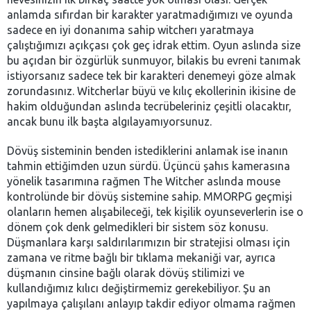
anlamda sıfırdan bir karakter yaratmadığımızı ve oyunda
sadece en iyi donanıma sahip witcherı yaratmaya
çalıştığımızı açıkçası çok geç idrak ettim. Oyun aslında size
bu açıdan bir özgürlük sunmuyor, bilakis bu evreni tanımak
istiyorsanız sadece tek bir karakteri denemeyi göze almak
zorundasınız. Witcherlar büyü ve kılıç ekollerinin ikisine de
hakim olduğundan aslında tecrübeleriniz çeşitli olacaktır,
ancak bunu ilk başta algılayamıyorsunuz.
Dövüş sisteminin benden istediklerini anlamak ise inanın
tahmin ettiğimden uzun sürdü. Üçüncü şahıs kamerasına
yönelik tasarımına rağmen The Witcher aslında mouse
kontrolünde bir dövüş sistemine sahip. MMORPG geçmişi
olanların hemen alışabileceği, tek kişilik oyunseverlerin ise o
dönem çok denk gelmedikleri bir sistem söz konusu.
Düşmanlara karşı saldırılarımızın bir stratejisi olması için
zamana ve ritme bağlı bir tıklama mekaniği var, ayrıca
düşmanın cinsine bağlı olarak dövüş stilimizi ve
kullandığımız kılıcı değiştirmemiz gerekebiliyor. Şu an
yapılmaya çalışılanı anlayıp takdir ediyor olmama rağmen