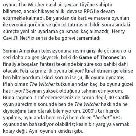
oyunu The Witcher nasıl bir şeytan tüyüne sahiptir
bilinmez, ancak hikayesini iki devasa RPG ile devam
ettirmekle kalmadı. Bir yandan da kart ve macera oyunları
ile evrenini görünür ve güncel tutmasını bildi. Sonrasındaki
süreçte yeni bir uyarlama çalışması kaçınılmazdı, Henry
Cavill’li Netflix serisi de bu görevi tamamladı.
Serinin Amerikan televizyonuna resmi girişi ile görünen o ki
seri daha da genişleyecek, belki de
Game of Thrones
‘un
finaliyle boşalan fantezi tekelinde bir süre söz sahibi dahi
olacak. Peki kaçımız ilk oyunu biliyor? İtiraf etmem gerekirse
ben bilmiyordum. İkinci sorum ise şu, ilk oyunu oynamış
iflah olmaz
The Witcher
tutkunlarından kaçı bu oyunu güzel
hatırlıyor? Sayının yüksek olduğunu tahmin etmiyorum.
Buna rağmen itiraf edemezseniz de sorun değil, 40 saatlik
oyun sürecimin sonunda ben de
The Witcher
hakkında ne
diyeceğimi tam olarak bilemiyorum. 2000’li tarihlerde
yapılmış, aynı anda hem en iyi hem de en “
berbat”
RPG
oyunundan bahsediyor olabiliriz; kesin bir yargıya varmak
kolay değil. Aynı oyunun kendisi gibi.