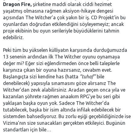
Dragon Fire,
şirketine maddi olarak ciddi hezimet
yaşatmış olmasına rağmen aksiyon-hikaye dengesi
açısından The Witcher’a çok yakın bir iş. CD Projekt’in bu
oyunlardan doğrudan etkilendiğini söyleyemeyiz; ancak
proje ekibinin bu oyun serileriyle büyüdüklerini tahmin
edebiliriz.
Peki tüm bu yükselen külliyatın karşısında durduğumuzda
13 senenin ardından ilk The Witcher oyunu oynamaya
değer mi? Eğer sizi eğlendirmeden önce belli taleplerle
karşınıza çıkan bir oyuna hazırsanız, cevabım evet.
Başlangıçta sizi kendine has (hatta
“tuhaf”
bile
denebilecek) yapısıyla sınamasını göze alırsanız The
Witcher’dan zevk alabilirsiniz. Aradan geçen onca yıla ve
kazanılan şöhrete rağmen anaakım RPG’ye bu seri gibi
yaklaşan başka oyun yok. Sadece The Witcher’da
tutabilecek, başka bir isim altında infilak edebilecek bir
sistemden bahsediyoruz. Bu zorlu eşiği geçebildiğinizde ise
Vizima’nın size sunacakları gerçekten etkileyici. Bugünün
standartları için bile…