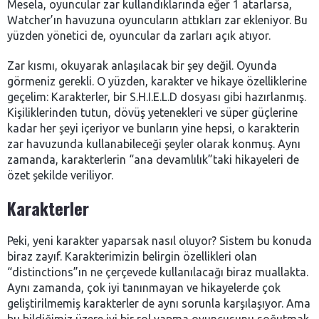
Mesela, oyuncular zar kullandıklarında eğer 1 atarlarsa,
Watcher’ın havuzuna oyuncuların attıkları zar ekleniyor. Bu
yüzden yönetici de, oyuncular da zarları açık atıyor.
Zar kısmı, okuyarak anlaşılacak bir şey değil. Oyunda
görmeniz gerekli. O yüzden, karakter ve hikaye özelliklerine
geçelim: Karakterler, bir S.H.I.E.L.D dosyası gibi hazırlanmış.
Kişiliklerinden tutun, dövüş yetenekleri ve süper güçlerine
kadar her şeyi içeriyor ve bunların yine hepsi, o karakterin
zar havuzunda kullanabileceği şeyler olarak konmuş. Aynı
zamanda, karakterlerin “ana devamlılık”taki hikayeleri de
özet şekilde veriliyor.
Karakterler
Peki, yeni karakter yaparsak nasıl oluyor? Sistem bu konuda
biraz zayıf. Karakterimizin belirgin özellikleri olan
“distinctions”ın ne çerçevede kullanılacağı biraz muallakta.
Aynı zamanda, çok iyi tanınmayan ve hikayelerde çok
geliştirilmemiş karakterler de aynı sorunla karşılaşıyor. Ama