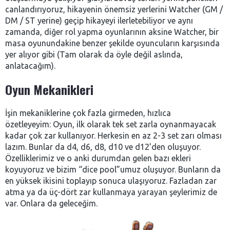
canlandırıyoruz, hikayenin önemsiz yerlerini Watcher (GM /
DM / ST yerine) geçip hikayeyi ilerletebiliyor ve aynı
zamanda, diğer rol yapma oyunlarının aksine Watcher, bir
masa oyunundakine benzer şekilde oyuncuların karşısında
yer alıyor gibi (Tam olarak da öyle değil aslında,
anlatacağım).
Oyun Mekanikleri
İşin mekaniklerine çok fazla girmeden, hızlıca
özetleyeyim: Oyun, ilk olarak tek set zarla oynanmayacak
kadar çok zar kullanıyor. Herkesin en az 2-3 set zarı olması
lazım. Bunlar da d4, d6, d8, d10 ve d12’den oluşuyor.
Özelliklerimiz ve o anki durumdan gelen bazı ekleri
koyuyoruz ve bizim “dice pool”umuz oluşuyor. Bunların da
en yüksek ikisini toplayıp sonuca ulaşıyoruz. Fazladan zar
atma ya da üç-dört zar kullanmaya yarayan şeylerimiz de
var. Onlara da geleceğim.