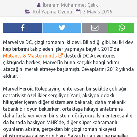
İbrahim Muhammet Çelik
Rol Yapma Oyunu
3 Mayıs 2016
Marvel ve DC, çizgi romanın iki devi. Bilindiği gibi, bu iki dev
hep birbirini takip eden işler yapmaya bayılır. 2010’da
Mutants & Masterminds
destekli DC Adventures
çıktığında herkes, Marvel’in buna karşılık hangi adımı
atacağını merak etmeye başlamıştı. Cevaplarını 2012 yılında
aldılar.
Marvel Heroic Roleplaying, enteresan bir şekilde çok ağır
narrativist özellikler sergiliyor. Yani, aksiyon odaklı
hikayeler içeren diğer sistemlere bakarak, daha mekanik
tabanlı bir oyun beklerken, ortaklaşa hikaye anlatımına
daha fazla yer veren bir sistem görüyoruz. İşin enteresanlığı
da burada başlıyor. MHR’de, diğer süper kahramanlı
oyunların aksine, gerçekten bir çizgi roman hikayesi
oluşturmaya çalışıyor gibiyiz. Savaş turları yerine panelleri