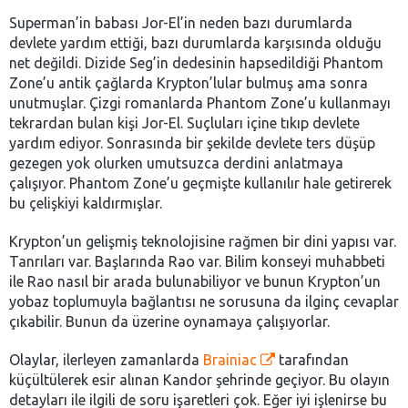
Superman’in babası Jor-El’in neden bazı durumlarda
devlete yardım ettiği, bazı durumlarda karşısında olduğu
net değildi. Dizide Seg’in dedesinin hapsedildiği Phantom
Zone’u antik çağlarda Krypton’lular bulmuş ama sonra
unutmuşlar. Çizgi romanlarda Phantom Zone’u kullanmayı
tekrardan bulan kişi Jor-El. Suçluları içine tıkıp devlete
yardım ediyor. Sonrasında bir şekilde devlete ters düşüp
gezegen yok olurken umutsuzca derdini anlatmaya
çalışıyor. Phantom Zone’u geçmişte kullanılır hale getirerek
bu çelişkiyi kaldırmışlar.
Krypton’un gelişmiş teknolojisine rağmen bir dini yapısı var.
Tanrıları var. Başlarında Rao var. Bilim konseyi muhabbeti
ile Rao nasıl bir arada bulunabiliyor ve bunun Krypton’un
yobaz toplumuyla bağlantısı ne sorusuna da ilginç cevaplar
çıkabilir. Bunun da üzerine oynamaya çalışıyorlar.
Olaylar, ilerleyen zamanlarda
Brainiac
tarafından
küçültülerek esir alınan Kandor şehrinde geçiyor. Bu olayın
detayları ile ilgili de soru işaretleri çok. Eğer iyi işlenirse bu