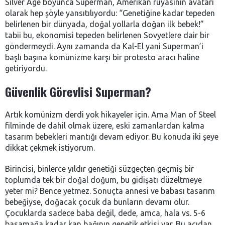
Silver Age boyunca Superman, Amerikan rüyasının avatarı
olarak hep şöyle yansıtılıyordu: “Genetiğine kadar tepeden
belirlenen bir dünyada, doğal yollarla doğan ilk bebek!”
tabii bu, ekonomisi tepeden belirlenen Sovyetlere dair bir
göndermeydi. Aynı zamanda da Kal-El yani Superman’i
başlı başına komünizme karşı bir protesto aracı haline
getiriyordu.
Güvenlik Görevlisi Superman?
Artık komünizm derdi yok hikayeler için. Ama Man of Steel
filminde de dahil olmak üzere, eski zamanlardan kalma
tasarım bebekleri mantığı devam ediyor. Bu konuda iki şeye
dikkat çekmek istiyorum.
Birincisi, binlerce yıldır genetiği süzgeçten geçmiş bir
toplumda tek bir doğal doğum, bu gidişatı düzeltmeye
yeter mi? Bence yetmez. Sonuçta annesi ve babası tasarım
bebeğiyse, doğacak çocuk da bunların devamı olur.
Çocuklarda sadece baba değil, dede, amca, hala vs. 5-6
basamağa kadar kan bağının genetik etkisi var. Bu açıdan