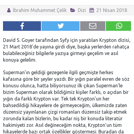
İbrahim Muhammet Çelik
Dizi
21 Nisan 2018
David S. Goyer tarafından Syfy için yaratılan Krypton dizisi,
21 Mart 2018’de yayına girdi diye, başka yerlerden rahatça
bulabileceğiniz bilgilerle yazıya girmeyi geçelim ve asıl
konuya gelelim.
Superman’ın geldiği gezegenle ilgili geçmişte herkes
kafasına göre bir şeyler yazdı. Bir yığın paralel evren de söz
konusu olunca, hatta biliyorsunuz ilk çıkan Superman’le
bizim Superman olarak bildiğimiz kişiler farklı, o açıdan bir
yığın da farklı Krypton var.
Tek tek Krypton’un her
bahsedildiği hikayelere de girmeyeceğim, ülkemizde zaten
düzensiz yayınlanan çizgi romanları düzensiz takip etmek
zorunda kalan bizlerin, bu kadar niş bir konuda literatür
hakimiyeti zor.
Asıl değineceğim nokta, Krypton’un tüm
hikayelerde bazı ortak özellikler göstermesi. Buradan da