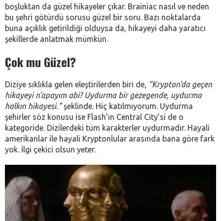
boşluktan da güzel hikayeler çıkar. Brainiac nasıl ve neden
bu şehri götürdü sorusu güzel bir soru. Bazı noktalarda
buna açıklık getirildiği olduysa da, hikayeyi daha yaratıcı
şekillerde anlatmak mümkün.
Çok mu Güzel?
Diziye sıklıkla gelen eleştirilerden biri de,
“Krypton’da geçen
hikayeyi n’apayım abi? Uydurma bir gezegende, uydurma
halkın hikayesi.”
şeklinde. Hiç katılmıyorum. Uydurma
şehirler söz konusu ise Flash’ın Central City’si de o
kategoride. Dizilerdeki tüm karakterler uydurmadır. Hayali
amerikanlar ile hayali Kryptonlular arasında bana göre fark
yok. İlgi çekici olsun yeter.