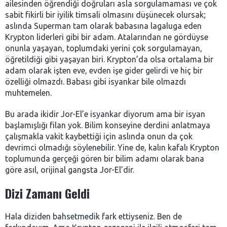
ailesinden öğrendiği doğruları asla sorgulamaması ve çok
sabit fikirli bir iyilik timsali olmasını düşünecek olursak;
aslında Superman tam olarak babasına lagaluga eden
Krypton liderleri gibi bir adam. Atalarından ne gördüyse
onunla yaşayan, toplumdaki yerini çok sorgulamayan,
öğretildiği gibi yaşayan biri. Krypton’da olsa ortalama bir
adam olarak işten eve, evden işe gider gelirdi ve hiç bir
özelliği olmazdı. Babası gibi isyankar bile olmazdı
muhtemelen.
Bu arada ikidir Jor-El’e isyankar diyorum ama bir isyan
başlamışlığı filan yok. Bilim konseyine derdini anlatmaya
çalışmakla vakit kaybettiği için aslında onun da çok
devrimci olmadığı söylenebilir. Yine de, kalın kafalı Krypton
toplumunda gerçeği gören bir bilim adamı olarak bana
göre asıl, orijinal gangsta Jor-El’dir.
Dizi Zamanı Geldi
Hala diziden bahsetmedik fark ettiyseniz. Ben de