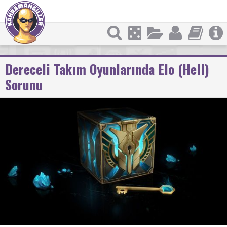
Dereceli Takım Oyunlarında Elo (Hell)
Sorunu