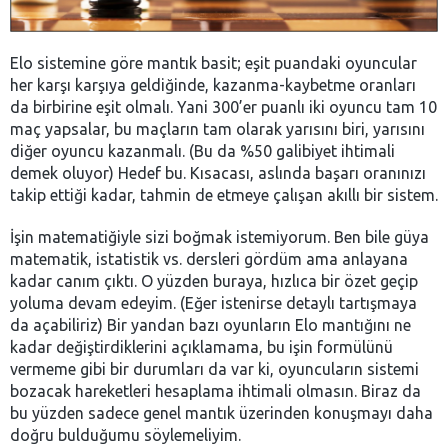
Elo sistemine göre mantık basit; eşit puandaki oyuncular
her karşı karşıya geldiğinde, kazanma-kaybetme oranları
da birbirine eşit olmalı. Yani 300’er puanlı iki oyuncu tam 10
maç yapsalar, bu maçların tam olarak yarısını biri, yarısını
diğer oyuncu kazanmalı. (Bu da %50 galibiyet ihtimali
demek oluyor) Hedef bu. Kısacası, aslında başarı oranınızı
takip ettiği kadar, tahmin de etmeye çalışan akıllı bir sistem.
İşin matematiğiyle sizi boğmak istemiyorum. Ben bile güya
matematik, istatistik vs. dersleri gördüm ama anlayana
kadar canım çıktı. O yüzden buraya, hızlıca bir özet geçip
yoluma devam edeyim. (Eğer istenirse detaylı tartışmaya
da açabiliriz) Bir yandan bazı oyunların Elo mantığını ne
kadar değiştirdiklerini açıklamama, bu işin formülünü
vermeme gibi bir durumları da var ki, oyuncuların sistemi
bozacak hareketleri hesaplama ihtimali olmasın. Biraz da
bu yüzden sadece genel mantık üzerinden konuşmayı daha
doğru bulduğumu söylemeliyim.