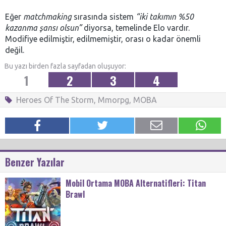
Eğer
matchmaking
sırasında sistem
“iki takımın %50
kazanma şansı olsun”
diyorsa, temelinde Elo vardır.
Modifiye edilmiştir, edilmemiştir, orası o kadar önemli
değil.
Bu yazı birden fazla sayfadan oluşuyor:
1
2
3
4
Heroes Of The Storm
,
Mmorpg
,
MOBA
Benzer Yazılar
Mobil Ortama MOBA Alternatifleri: Titan
Brawl