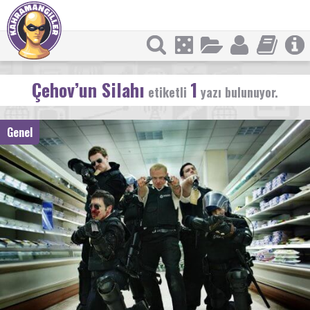
Çehov’un Silahı
1
etiketli
yazı bulunuyor.
Genel