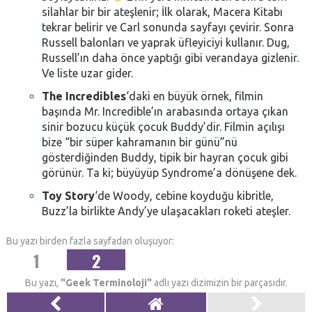
silahlar bir bir ateşlenir; İlk olarak, Macera Kitabı
tekrar belirir ve Carl sonunda sayfayı çevirir. Sonra
Russell balonları ve yaprak üfleyiciyi kullanır. Dug,
Russell’ın daha önce yaptığı gibi verandaya gizlenir.
Ve liste uzar gider.
The Incredibles
‘daki en büyük örnek, filmin
başında Mr. Incredible’ın arabasında ortaya çıkan
sinir bozucu küçük çocuk Buddy’dir. Filmin açılışı
bize “bir süper kahramanın bir günü”nü
gösterdiğinden Buddy, tipik bir hayran çocuk gibi
görünür. Ta ki; büyüyüp Syndrome’a dönüşene dek.
Toy Story
‘de Woody, cebine koyduğu kibritle,
Buzz’la birlikte Andy’ye ulaşacakları roketi ateşler.
Bu yazı birden fazla sayfadan oluşuyor:
1
2
Bu yazı,
"Geek Terminoloji"
adlı yazı dizimizin bir parçasıdır.