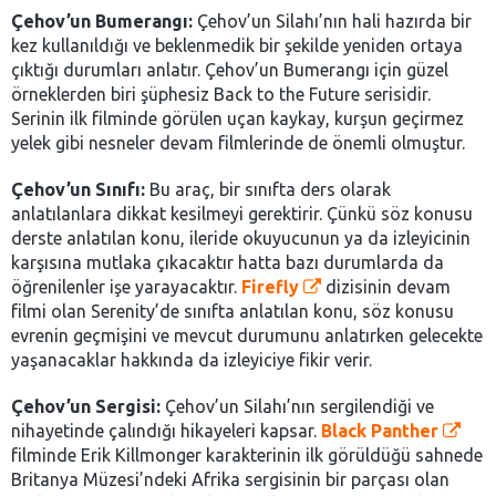
Çehov’un Bumerangı:
Çehov’un Silahı’nın hali hazırda bir
kez kullanıldığı ve beklenmedik bir şekilde yeniden ortaya
çıktığı durumları anlatır. Çehov’un Bumerangı için güzel
örneklerden biri şüphesiz Back to the Future serisidir.
Serinin ilk filminde görülen uçan kaykay, kurşun geçirmez
yelek gibi nesneler devam filmlerinde de önemli olmuştur.
Çehov’un Sınıfı:
Bu araç, bir sınıfta ders olarak
anlatılanlara dikkat kesilmeyi gerektirir. Çünkü söz konusu
derste anlatılan konu, ileride okuyucunun ya da izleyicinin
karşısına mutlaka çıkacaktır hatta bazı durumlarda da
öğrenilenler işe yarayacaktır.
Firefly
dizisinin devam
filmi olan Serenity’de sınıfta anlatılan konu, söz konusu
evrenin geçmişini ve mevcut durumunu anlatırken gelecekte
yaşanacaklar hakkında da izleyiciye fikir verir.
Çehov’un Sergisi:
Çehov’un Silahı’nın sergilendiği ve
nihayetinde çalındığı hikayeleri kapsar.
Black Panther
filminde Erik Killmonger karakterinin ilk görüldüğü sahnede
Britanya Müzesi’ndeki Afrika sergisinin bir parçası olan