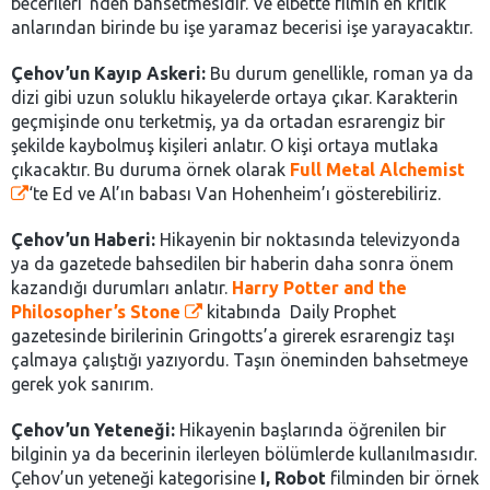
becerileri”nden bahsetmesidir. Ve elbette filmin en kritik
anlarından birinde bu işe yaramaz becerisi işe yarayacaktır.
Çehov’un Kayıp Askeri:
Bu durum genellikle, roman ya da
dizi gibi uzun soluklu hikayelerde ortaya çıkar. Karakterin
geçmişinde onu terketmiş, ya da ortadan esrarengiz bir
şekilde kaybolmuş kişileri anlatır. O kişi ortaya mutlaka
çıkacaktır. Bu duruma örnek olarak
Full Metal Alchemist
‘te Ed ve Al’ın babası Van Hohenheim’ı gösterebiliriz.
Çehov’un Haberi:
Hikayenin bir noktasında televizyonda
ya da gazetede bahsedilen bir haberin daha sonra önem
kazandığı durumları anlatır.
Harry Potter and the
Philosopher’s Stone
kitabında Daily Prophet
gazetesinde birilerinin Gringotts’a girerek esrarengiz taşı
çalmaya çalıştığı yazıyordu. Taşın öneminden bahsetmeye
gerek yok sanırım.
Çehov’un Yeteneği:
Hikayenin başlarında öğrenilen bir
bilginin ya da becerinin ilerleyen bölümlerde kullanılmasıdır.
Çehov’un yeteneği kategorisine
I, Robot
filminden bir örnek