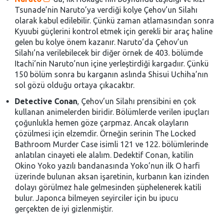
Tsunade’nin Naruto’ya verdiği kolye Çehov’un Silahı
olarak kabul edilebilir. Çünkü zaman atlamasından sonra
Kyuubi güçlerini kontrol etmek için gerekli bir araç haline
gelen bu kolye önem kazanır. Naruto’da Çehov’un
Silahı’na verilebilecek bir diğer örnek de 403. bölümde
Itachi’nin Naruto’nun içine yerleştirdiği kargadıır. Çünkü
150 bölüm sonra bu karganın aslında Shisui Uchiha’nın
sol gözü olduğu ortaya çıkacaktır.
Detective Conan
, Çehov’un Silahı prensibini en çok
kullanan animelerden biridir. Bölümlerde verilen ipuçları
çoğunlukla hemen göze çarpmaz. Ancak olayların
çözülmesi için elzemdir. Örneğin serinin The Locked
Bathroom Murder Case isimli 121 ve 122. bölümlerinde
anlatılan cinayeti ele alalım. Dedektif Conan, katilin
Okino Yoko yazılı bandanasında Yoko’nun ilk O harfi
üzerinde bulunan aksan işaretinin, kurbanın kan izinden
dolayı görülmez hale gelmesinden şüphelenerek katili
bulur. Japonca bilmeyen seyirciler için bu ipucu
gerçekten de iyi gizlenmiştir.