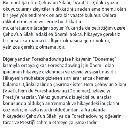
Bu mantığa göre Çehov’un Silahı, “Vaat”tir. Çünkü yazar
okuyucuların/izleyicilerin dikkatini sıradan ama önemli olan
bir şeye yönlendirerek onlara bir vaatte bulunur. Onlara
dikkat etmelerini ve ileride bu dikkatin
mükafatlandırılacağını söyler. Yukarıda da belirttiğim üzere
Çehov’un Silahı’ndaki en önemli nokta, hikayeye gereksiz
bir unsur katmamaktır. İlginç olmasına gerek yoktur,
yalnızca gereksiz olmamalıdır.
Diğer yandan Foreshadowing ise hikayenin “Dönemeç”
kısmıyla ortaya çıkar. Foreshadowing için önemli olan
ipucunun hikayeye gizlenmesi ve izleyiciyi şaşırtmasıdır.
Hikayenin muhatabı gizlenen sırrı arar ancak hemen
bulamaz. Çünkü aslında şaşırmak ister. Hem Çehov’un Silahı
(Vaat), hem de Foreshadowing (Dönemeç), izleyiciyi
Prestij’e hazırlar. Yalnız günümüz izleyicisi bu araçlar
konusunda oldukça antrenmanlı ve hikayedeki ipuçlarını
çözmek için fazla istekli olduğundan, arka planda
hikayedeki Çehov’un Silahı ya da Foreshadowing öğelerini
tarar ve Prestij’i tahmin etmeye çalışmaktadır.