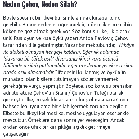
Neden Çehov, Neden Silah?
Böyle spesifik bir ilkeyi bu isimle anmak kulağa ilginç
gelebilir. Bunun nedenini öğrenmek için öncelikle prensibin
kökenine göz atmak gerekiyor. Söz konusu ilke, ilk olarak
ünlü Rus oyun ve kısa öykü yazarı Anton Pavloviç Çehov
tarafından dile getirilmiştir. Yazar bir mektubunda;
“Hikâye
ile alakalı olmayan her şeyi kaldırın. Eğer ilk bölümde
‘duvarda bir tüfek asılı’ diyorsanız ikinci veya üçüncü
bölümde o silah patlamalıdır. Eğer ateşlenmeyecekse o silah
orada asılı olmamalıdır.”
ifadesini kullanmış ve öykünün
muhatabı olan kişilere tutulmayan sözler vermemek
gerektiğine vurgu yapmıştır. Böylece, söz konusu prensibin
adı literatüre Çehov’un Silahı / Çehov’un Tüfeği olarak
geçmiştir. İlke, bu şekilde adlandırılmış olmasına rağmen
bahsedilen uygulama bir silah içermek zorunda değildir.
Elbette bu ilkeyi kelimesi kelimesine uygulayan eserler de
mevcuttur. Örneklere daha sonra yer vereceğim. Ancak
ondan önce ufak bir karışıklığa açıklık getirmeye
çalışacağım.