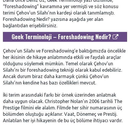
Daha önce Deniz Uz, Geek Terminoloji yazı dizisinde,
“foreshadowing” kavramına yer vermişti ve söz konusu
terimi Çehov’un Silahı’nın kardeşi olarak tanımlamıştı.
Foreshadowing Nedir? yazısına aşağıda yer alan
bağlantıdan erişebilirsiniz.
Geek Terminoloji – Foreshadowing Nedir?
Çehov’un Silahı ve Foreshadowing’e baktığımızda öncelikle
her ikisinin de hikaye anlatımında etkili ve faydalı araçlar
olduğunu söylemek mümkün. Temel olarak Çehov’un
Silahı’nı bir foreshadowing tekniği olarak kabul edebiliriz.
Ancak durum biraz daha karmaşık çünkü Çehov’un
Silahı’nın kendine has bazı özellikleri mevcut.
İki terim arasındaki farkı bir örnek üzerinden anlatmak
daha uygun olacak. Christopher Nolan’ın 2006 tarihli The
Prestige filmini ele alalım. Filmde her sihir numarasının üç
bölümden oluştuğu açıklanır. Vaat, Dönemeç ve Prestij.
Anlatılan her iyi hikayenin de bu üç bölüme ihtiyacı vardır.