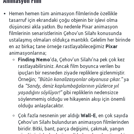
Animasyon Film
Hemen hemen tüm animasyon filmlerinde özellikle
tasarruf için ekrandaki çoğu objenin bir işlevi olma
düşüncesi akla yatkın. Bu nedenle Pixar animasyon
filmlerinin senaristlerinin Çehov’un Silahı konusunda
ustalaşmış olmaları oldukça mantıklı. Gelelim her birinde
en az birkaç tane örneğe rastlayabileceğimiz
Pixar
animasyonlarına;
Finding Nemo
‘da, Çehov’un Silahı’na pek çok kez
rastlayabilirsiniz. Ancak film boyunca verilen bu
ipuçları bir nesneden ziyade repliklere gizlenmiştir.
Örneğin;
“Bütün kanalizasyonlar okyanusa çıkar.”
ya
da
“Sandy, deniz kaplumbağalarının yüzlerce yıl
yaşadığını söylüyor!”
gibi repliklerin nedensizce
söylenmemiş olduğu ve hikayenin akışı için önemli
olduğu anlaşılacaktır.
Çok fazla nesnenin yer aldığı
Wall-E
, en çok sayıda
Çehov’un Silahı bulunduran animasyon filmlerinden
biridir. Bitki, bant, parça değişimi, çakmak, yangın