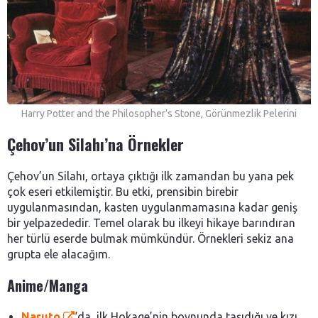
Harry Potter and the Philosopher’s Stone, Görünmezlik Pelerini
Çehov’un Silahı’na Örnekler
Çehov’un Silahı, ortaya çıktığı ilk zamandan bu yana pek
çok eseri etkilemiştir. Bu etki, prensibin birebir
uygulanmasından, kasten uygulanmamasına kadar geniş
bir yelpazededir. Temel olarak bu ilkeyi hikaye barındıran
her türlü eserde bulmak mümkündür. Örnekleri sekiz ana
grupta ele alacağım.
Anime/Manga
Naruto
‘da, ilk Hokage’nin boynunda taşıdığı ve kızı