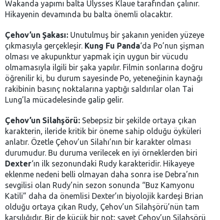
Wakanda yapımı balta Ulysses Klaue tarafından çalınır.
Hikayenin devamında bu balta önemli olacaktır.
Çehov’un Şakası:
Unutulmuş bir şakanın yeniden yüzeye
çıkmasıyla gerçekleşir.
Kung Fu Panda
‘da Po’nun şişman
olması ve akupunktur yapmak için uygun bir vücudu
olmamasıyla ilgili bir şaka yapılır. Filmin sonlarına doğru
öğrenilir ki, bu durum sayesinde Po, yeteneğinin kaynağı
rakibinin basınç noktalarına yaptığı saldırılar olan Tai
Lung’la mücadelesinde galip gelir.
Çehov’un Silahşörü:
Sebepsiz bir şekilde ortaya çıkan
karakterin, ileride kritik bir öneme sahip olduğu öyküleri
anlatır. Özetle Çehov’un Silahı’nın bir karakter olması
durumudur. Bu duruma verilecek en iyi örneklerden biri
Dexter
‘ın ilk sezonundaki Rudy karakteridir. Hikayeye
eklenme nedeni belli olmayan daha sonra ise Debra’nın
sevgilisi olan Rudy’nin sezon sonunda “Buz Kamyonu
Katili” daha da önemlisi Dexter’ın biyolojik kardeşi Brian
olduğu ortaya çıkan Rudy, Çehov’un Silahşörü’nün tam
karşılığıdır. Bir de küçük bir not; şayet Çehov’un Silahşörü