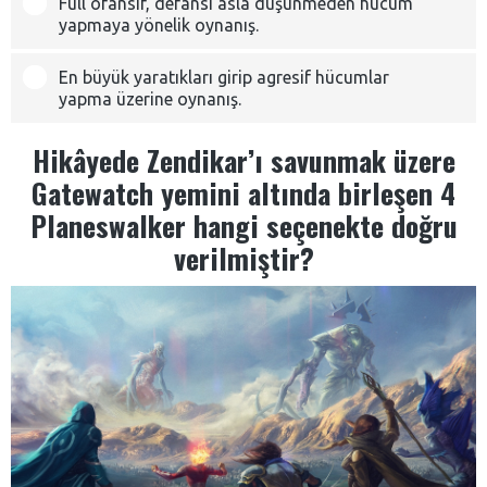
Full ofansif, defansı asla düşünmeden hücum
yapmaya yönelik oynanış.
En büyük yaratıkları girip agresif hücumlar
yapma üzerine oynanış.
Hikâyede Zendikar’ı savunmak üzere
Gatewatch yemini altında birleşen 4
Planeswalker hangi seçenekte doğru
verilmiştir?