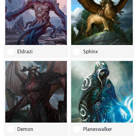
Eldrazi
Sphinx
Demon
Planeswalker