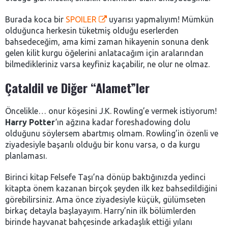
Burada koca bir
SPOILER
uyarısı yapmalıyım! Mümkün
olduğunca herkesin tüketmiş olduğu eserlerden
bahsedeceğim, ama kimi zaman hikayenin sonuna denk
gelen kilit kurgu öğelerini anlatacağım için aralarından
bilmedikleriniz varsa keyfiniz kaçabilir, ne olur ne olmaz.
Çataldil ve Diğer “Alamet”ler
Öncelikle… onur köşesini J.K. Rowling’e vermek istiyorum!
Harry Potter
‘ın ağzına kadar foreshadowing dolu
olduğunu söylersem abartmış olmam. Rowling’in özenli ve
ziyadesiyle başarılı olduğu bir konu varsa, o da kurgu
planlaması.
Birinci kitap Felsefe Taşı’na dönüp baktığınızda yedinci
kitapta önem kazanan birçok şeyden ilk kez bahsedildiğini
görebilirsiniz. Ama önce ziyadesiyle küçük, gülümseten
birkaç detayla başlayayım. Harry’nin ilk bölümlerden
birinde hayvanat bahçesinde arkadaşlık ettiği yılanı