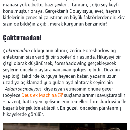
manası yok elbette, bazı şeyler… tamam, çoğu şey keyfi
konulmuştur oraya. Gerçekten!) Dolayısıyla, evet, hayran
kitlelerinin çenesini çalıştıran en büyük faktörlerdendir. Zira
sizin de bildiğiniz gibi, merak kurgunun benzinidir!
Çaktırmadan!
Çaktırmadan
olduğunun altını çizerim. Foreshadowing
anlatıcının size verdiği bir spoiler’dır aslında. Hikayeyi bir
çizgi olarak düşünürsek, foreshadowing gerçekleşecek
şeylerin önceki olaylara yansıyan gölgesi gibidir. Düzgün
yapıldığı takdirde kurguya heyecan katar, yazarın uzun
uzadıya açıklamadığı olguları aydınlatarak seyircinin
“Adam saçmalıyor!”
diye isyan etmesinin önüne geçer
(böylece
Deus ex Machina
suçlamalarınını savuşturabilir
– bazen), hatta yeni gelişmelerin temelleri foreshadowing’le
başarılı bir şekilde atılabilir. En güzeli önceden planlanmış
hikayelerde görülür.