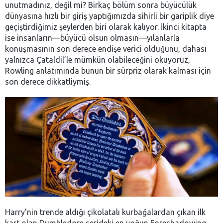
unutmadınız, değil mi? Birkaç bölüm sonra büyücülük
dünyasına hızlı bir giriş yaptığımızda sihirli bir gariplik diye
geçiştirdiğimiz şeylerden biri olarak kalıyor. İkinci kitapta
ise insanların—büyücü olsun olmasın—yılanlarla
konuşmasının son derece endişe verici olduğunu, dahası
yalnızca Çataldil’le mümkün olabileceğini okuyoruz,
Rowling anlatımında bunun bir sürpriz olarak kalması için
son derece dikkatliymiş.
Harry’nin trende aldığı çikolatalı kurbağalardan çıkan ilk
kart olan Dumbledore serideki en yoğun Foreshadowing