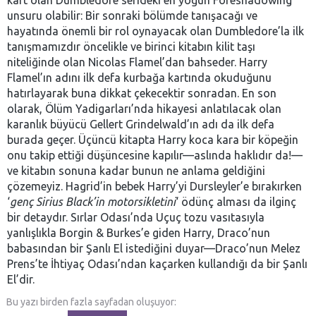
unsuru olabilir: Bir sonraki bölümde tanışacağı ve
hayatında önemli bir rol oynayacak olan Dumbledore’la ilk
tanışmamızdır öncelikle ve birinci kitabın kilit taşı
niteliğinde olan Nicolas Flamel’dan bahseder. Harry
Flamel’ın adını ilk defa kurbağa kartında okuduğunu
hatırlayarak buna dikkat çekecektir sonradan. En son
olarak, Ölüm Yadigarları’nda hikayesi anlatılacak olan
karanlık büyücü Gellert Grindelwald’ın adı da ilk defa
burada geçer. Üçüncü kitapta Harry koca kara bir köpeğin
onu takip ettiği düşüncesine kapılır—aslında haklıdır da!—
ve kitabın sonuna kadar bunun ne anlama geldiğini
çözemeyiz. Hagrid’in bebek Harry’yi Dursleyler’e bırakırken
‘
genç Sirius Black’in motorsikletini
‘ ödünç alması da ilginç
bir detaydır. Sırlar Odası’nda Uçuç tozu vasıtasıyla
yanlışlıkla Borgin & Burkes’e giden Harry, Draco’nun
babasından bir Şanlı El istediğini duyar—Draco’nun Melez
Prens’te İhtiyaç Odası’ndan kaçarken kullandığı da bir Şanlı
El’dir.
Bu yazı birden fazla sayfadan oluşuyor: