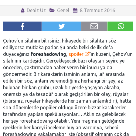
Deniz Uz
Genel
8 Temmuz 2016
Çehov’un silahını bilirsiniz, hikayede bir silahtan söz
ediliyorsa mutlaka patlar. Şu anda belki de ilk defa
duyacağınız
foreshadowing
,
spoiler
‘ın kuzeni, Çehov’un
silahının kardeşidir. Gerçekleşecek bazı olayları seyirciye
önceden, çaktırmadan haber veren bir ipucu ya da
göndermedir. Bir karakterin isminin anlamı, laf arasında
edilen bir söz, anlam veremediğiniz herhangi bir şey, az
bulunan bir kan grubu, uzak bir yerde yaşayan akraba,
önemsiz ya da tesadüf olarak geçiştirilen bir olay, rüyalar
(bilirsiniz, rüyalar hikayelerde her zaman anlamlıdır!), hatta
son dönemlerde popüler olduğu üzere bizzat karakterler
tarafından yapılan spekülasyonlar… Aklınıza gelebilecek
her şey foreshadowing olabilir. Yeni fragman geldiğinde
geeklerin her kareyi inceleme huyları vardır ya, sebebi
foreshadowing yakalamaktır işte (obsesif olmanın çok da