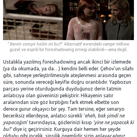
“
Benim vampir halim mi bu?!
” Alternatif evrendeki vampir Willow
güzel ve esprili bir foreshadowing örneği olabilirdi—ama değil.
Ustalıkla yazılmış foreshadowing ancak ikinci bir izlemede
(ya da okumada, ya da…) kendini belli eder. Çehov’un silahı
gibi, sahneye yerleştirilmesiyle ateşlenmesi arasında geçen
süre, sonunda vereceği keyifle doğru orantılıdır. Yapbozun
parçası yerine oturduğunda duyduğunuz derin tatmin
anlatıcıya olan güveninizi pekiştirir. Hikayenin satır
aralarından size göz kırptığını fark etmek elbette son
derece gurur okşayıcı bir şey. Tam tersine, eğer senaryo
beceriksiz ellerdeyse, anlatıcı sürekli ‘
eheh, bak şimdi ne
yapacağım
‘ tavrındaysa, gözlerinizi kısıp
‘yine ne yapacak ki
bu?’
diye iç geçirirsiniz. Kurguya dair hemen her şeyde
olduğu gibi incelik, sinsilik önemlidir sizin anlayacağınız.