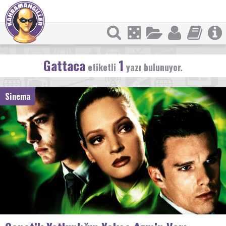
Gattaca
1
etiketli
yazı bulunuyor.
Sinema