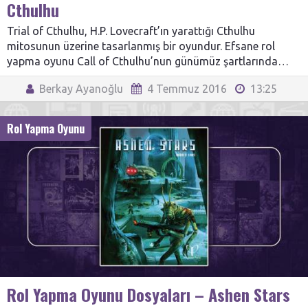
Cthulhu
Trial of Cthulhu, H.P. Lovecraft’ın yarattığı Cthulhu
mitosunun üzerine tasarlanmış bir oyundur. Efsane rol
yapma oyunu Call of Cthulhu’nun günümüz şartlarında…
Berkay Ayanoğlu
4 Temmuz 2016
13:25
Rol Yapma Oyunu
Rol Yapma Oyunu Dosyaları – Ashen Stars