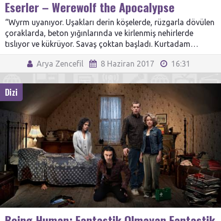
Eserler – Werewolf the Apocalypse
“Wyrm uyanıyor. Uşakları derin köşelerde, rüzgarla dövülen
çoraklarda, beton yığınlarında ve kirlenmiş nehirlerde
tıslıyor ve kükrüyor. Savaş çoktan başladı. Kurtadam…
Arya Zencefil
8 Haziran 2017
16:31
Dizi
Being Human: Fantastik Olmayan Fantastik