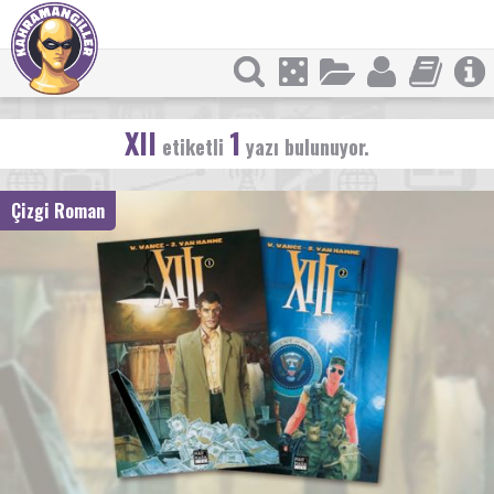
XII
1
etiketli
yazı bulunuyor.
Çizgi Roman