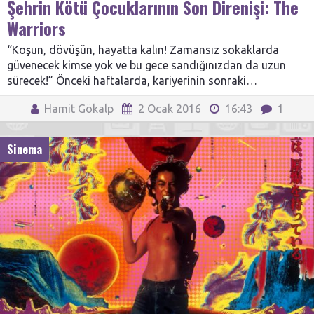
Şehrin Kötü Çocuklarının Son Direnişi: The
Warriors
“Koşun, dövüşün, hayatta kalın! Zamansız sokaklarda
güvenecek kimse yok ve bu gece sandığınızdan da uzun
sürecek!” Önceki haftalarda, kariyerinin sonraki…
Hamit Gökalp
2 Ocak 2016
16:43
1
Sinema