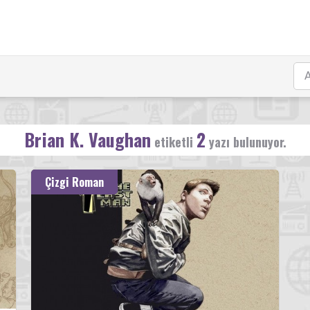
Brian K. Vaughan
2
etiketli
yazı bulunuyor.
Çizgi Roman