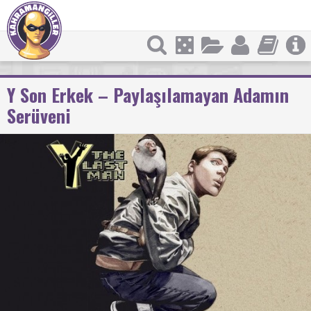
Y Son Erkek – Paylaşılamayan Adamın
Serüveni