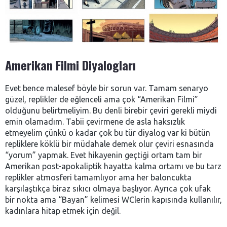
Amerikan Filmi Diyalogları
Evet bence malesef böyle bir sorun var. Tamam senaryo
güzel, replikler de eğlenceli ama çok “Amerikan Filmi”
olduğunu belirtmeliyim. Bu denli birebir çeviri gerekli miydi
emin olamadım. Tabii çevirmene de asla haksızlık
etmeyelim çünkü o kadar çok bu tür diyalog var ki bütün
repliklere köklü bir müdahale demek olur çeviri esnasında
“yorum” yapmak. Evet hikayenin geçtiği ortam tam bir
Amerikan post-apokaliptik hayatta kalma ortamı ve bu tarz
replikler atmosferi tamamlıyor ama her baloncukta
karşılaştıkça biraz sıkıcı olmaya başlıyor. Ayrıca çok ufak
bir nokta ama “Bayan” kelimesi WClerin kapısında kullanılır,
kadınlara hitap etmek için değil.