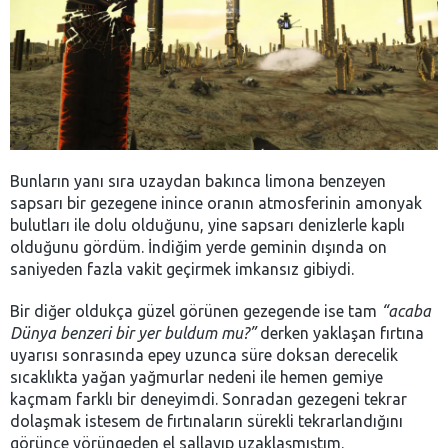
Bunların yanı sıra uzaydan bakınca limona benzeyen
sapsarı bir gezegene inince oranın atmosferinin amonyak
bulutları ile dolu olduğunu, yine sapsarı denizlerle kaplı
olduğunu gördüm. İndiğim yerde geminin dışında on
saniyeden fazla vakit geçirmek imkansız gibiydi.
Bir diğer oldukça güzel görünen gezegende ise tam
“acaba
Dünya benzeri bir yer buldum mu?”
derken yaklaşan fırtına
uyarısı sonrasında epey uzunca süre doksan derecelik
sıcaklıkta yağan yağmurlar nedeni ile hemen gemiye
kaçmam farklı bir deneyimdi. Sonradan gezegeni tekrar
dolaşmak istesem de fırtınaların sürekli tekrarlandığını
görünce yörüngeden el sallayıp uzaklaşmıştım.