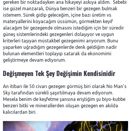
gereken bir noktadayken ana hikayeyi askıya aldım. Sebebi
ise güzel manzaralı, Dünya benzeri bir gezegen bulmak
istemem. Sürek gidip geleceğim, içine bazı üretim vs
materyallerini koyacağım üssümün, görmekten keyif
alacağım bir gezegende olmasını istediğim için bir süredir
güneş sistemlerindeki gezegenleri dolaşıyor ve uygun
kriterleri taşıyan müstakbel gezegenimi arıyorum. Bunu
yaparken uğradığım gezegenlerde denk geldiğim nadir
bulunan elementleri toplayıp satarak da ekonomimi
geliştirmeye devam ediyorum.
Değişmeyen Tek Şey Değişimin Kendisinidir
An itibarı ile 50 civarı gezegen görmüş biri olarak No Man’s
Sky tarafından sürekli şaşırtılmaya devam ediyorum.
Mesela benim de keşfetme şansına eriştiğim şu biyo-kubbe
benzeri bitki ve minerallerden oluşan gezegen en akılda
kalıcılardan biri.