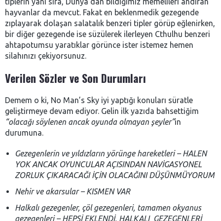
tiplerin yanı sıra, Dünya’dan bildiğimiz memelileri andıran
hayvanlar da mevcut. Fakat en beklenmedik gezegende
zıplayarak dolaşan salatalık benzeri tipler görüp eğlenirken,
bir diğer gezegende ise süzülerek ilerleyen Cthulhu benzeri
ahtapotumsu yaratıklar görünce ister istemez hemen
silahınızı çekiyorsunuz.
Verilen Sözler ve Son Durumları
Demem o ki, No Man’s Sky iyi yaptığı konuları süratle
geliştirmeye devam ediyor. Gelin ilk yazıda bahsettiğim
“olacağı söylenen ancak oyunda olmayan şeyler”
in
durumuna.
Gezegenlerin ve yıldızların yörünge hareketleri – HALEN
YOK ANCAK OYUNCULAR AÇISINDAN NAVİGASYONEL
ZORLUK ÇIKARACAĞI İÇİN OLACAĞINI DÜŞÜNMÜYORUM
Nehir ve akarsular – KISMEN VAR
Halkalı gezegenler, çöl gezegenleri, tamamen okyanus
gezegenleri – HEPSİ EKLENDİ, HALKALI GEZEGENLERİ