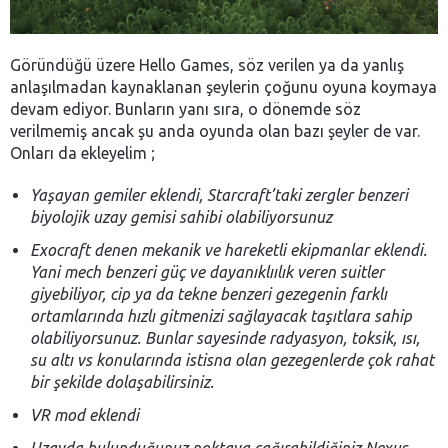
Göründüğü üzere Hello Games, söz verilen ya da yanlış
anlaşılmadan kaynaklanan şeylerin çoğunu oyuna koymaya
devam ediyor. Bunların yanı sıra, o dönemde söz
verilmemiş ancak şu anda oyunda olan bazı şeyler de var.
Onları da ekleyelim ;
Yaşayan gemiler eklendi, Starcraft’taki zergler benzeri
biyolojik uzay gemisi sahibi olabiliyorsunuz
Exocraft denen mekanik ve hareketli ekipmanlar eklendi.
Yani mech benzeri güç ve dayanıklıılık veren suitler
giyebiliyor, cip ya da tekne benzeri gezegenin farklı
ortamlarında hızlı gitmenizi sağlayacak taşıtlara sahip
olabiliyorsunuz. Bunlar sayesinde radyasyon, toksik, ısı,
su altı vs konularında istisna olan gezegenlerde çok rahat
bir şekilde dolaşabilirsiniz.
VR mod eklendi
Uzayda bulunduğunuz noktaya çağırabildiğiniz Nexus