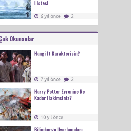
Listesi
6 yıl önce
2
Çok Okunanlar
Hangi It Karakterisin?
7 yıl önce
2
Harry Potter Evrenine Ne
Kadar Hakimsiniz?
10 yıl önce
Bilimkurgu Uyarlamaları