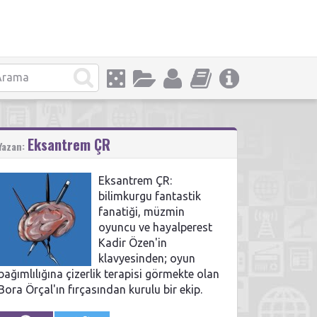
Eksantrem ÇR
Yazan:
Eksantrem ÇR:
bilimkurgu fantastik
fanatiği, müzmin
oyuncu ve hayalperest
Kadir Özen'in
klavyesinden; oyun
bağımlılığına çizerlik terapisi görmekte olan
Bora Örçal'ın fırçasından kurulu bir ekip.