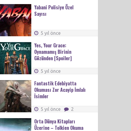
Yabani Polisiye Özel
Sayısı
5 yıl önce
Yes, Your Grace:
Oynamamış Birinin
Gözünden [Spoiler]
5 yıl önce
Fantastik Edebiyatta
Okuması Zor Acayip İmlalı
İsimler
5 yıl önce
2
Orta Dünya Kitapları
Üzerine – Tolkien Okuma