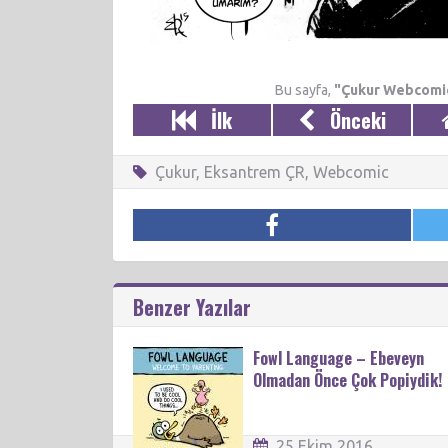
Bu sayfa,
"Çukur Webcomi
İlk
Önceki
Çukur
,
Eksantrem ÇR
,
Webcomic
Benzer Yazılar
Fowl Language – Ebeveyn
Olmadan Önce Çok Popiydik!
25 Ekim 2016