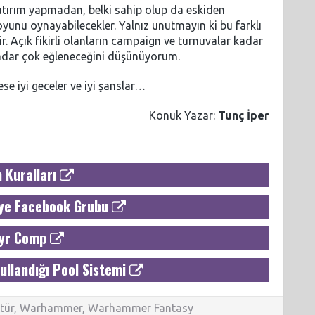
tırım yapmadan, belki sahip olup da eskiden
oyunu oynayabilecekler. Yalnız unutmayın ki bu farklı
r. Açık fikirli olanların campaign ve turnuvalar kadar
adar çok eğleneceğini düşünüyorum.
e iyi geceler ve iyi şanslar…
Konuk Yazar:
Tunç İper
 Kuralları
ye Facebook Grubu
yr Comp
ullandığı Pool Sistemi
tür
,
Warhammer
,
Warhammer Fantasy