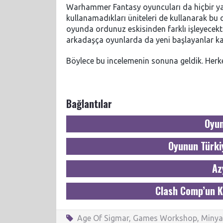
Warhammer Fantasy oyuncuları da hiçbir ya
kullanamadıkları üniteleri de kullanarak bu 
oyunda ordunuz eskisinden farklı işleyecekti
arkadaşça oyunlarda da yeni başlayanlar k
Böylece bu incelemenin sonuna geldik. Herkes
Bağlantılar
Oyun
Oyunun Türki
Az
Clash Comp’un K
Age Of Sigmar
,
Games Workshop
,
Minya