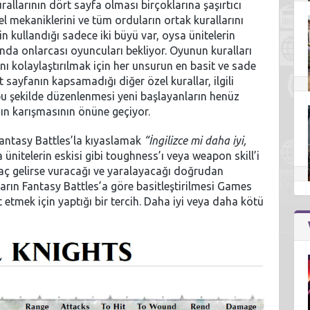
llarının dört sayfa olması birçoklarına şaşırtıcı
l mekaniklerini ve tüm orduların ortak kurallarını
n kullandığı sadece iki büyü var, oysa ünitelerin
ında onlarcası oyuncuları bekliyor. Oyunun kuralları
ı kolaylaştırılmak için her unsurun en basit ve sade
t sayfanın kapsamadığı diğer özel kurallar, ilgili
 bu şekilde düzenlenmesi yeni başlayanların henüz
nın karışmasının önüne geçiyor.
Fantasy Battles’la kıyaslamak
“İngilizce mi daha iyi,
ünitelerin eskisi gibi toughness’ı veya weapon skill’i
aç gelirse vuracağı ve yaralayacağı doğrudan
ların Fantasy Battles’a göre basitleştirilmesi Games
etmek için yaptığı bir tercih. Daha iyi veya daha kötü