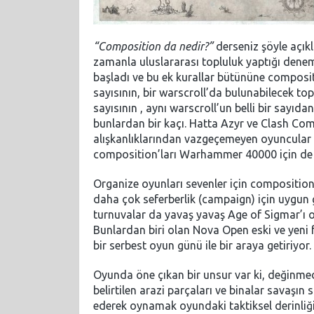
“Composition da nedir?”
derseniz şöyle açıkl
zamanla uluslararası topluluk yaptığı deneme
başladı ve bu ek kurallar bütününe composit
sayısının, bir warscroll’da bulunabilecek 
sayısının , aynı warscroll’un belli bir sayı
bunlardan bir kaçı. Hatta Azyr ve Clash Com
alışkanlıklarından vazgeçemeyen oyuncular 
composition’ları Warhammer 40000 için de b
Organize oyunları sevenler için compositio
daha çok seferberlik (campaign) için uygun 
turnuvalar da yavaş yavaş Age of Sigmar’ı o
Bunlardan biri olan Nova Open eski ve yeni f
bir serbest oyun günü ile bir araya getiriyor.
Oyunda öne çıkan bir unsur var ki, değinm
belirtilen arazi parçaları ve binalar savaşı
ederek oynamak oyundaki taktiksel derinliğ