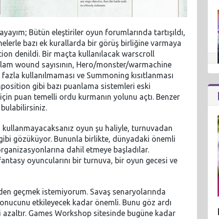
ayayım; Bütün eleştiriler oyun forumlarında tartışıldı,
lerle bazı ek kurallarda bir görüş birliğine varmaya
ion denildi. Bir maçta kullanılacak warscroll
toplam wound sayısının, Hero/monster/warmachine
dan fazla kullanılmaması ve Summoning kısıtlanması
position gibi bazı puanlama sistemleri eski
için puan temelli ordu kurmanın yolunu açtı. Benzer
ulabilirsiniz.
n kullanmayacaksanız oyun şu haliyle, turnuvadan
gibi gözüküyor. Bununla birlikte, dünyadaki önemli
rganizasyonlarına dahil etmeye başladılar.
antasy oyuncularını bir turnuva, bir oyun gecesi ve
eden geçmek istemiyorum. Savaş senaryolarında
n sonucunu etkileyecek kadar önemli. Bunu göz ardı
i azaltır. Games Workshop sitesinde bugüne kadar