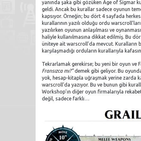
yanında şaka gibi gözüken Age of Sigmar kura
geldi. Ancak bu kurallar sadece oyunun teme
kapsıyor. Örneğin; bu dört 4 sayfada herkesi
kurallarının yazılı olduğu ordu warscroll’lar
yazılırken oyunun anlaşılması ve oynanmasın
haliyle kullanılmasına dikkat edilmiş. Bu dör
üniteye ait warscroll’da mevcut. Kuralların
karşılaşmadığı orduların kurallarıyla kafası
Tekrarlamak gerekirse; bu yeni bir oyun ve 
Fransızca mı?”
demek gibi geliyor. Bu oyunda 
yok, hesap-kitapla uğraşmak yerine zarda k
warscroll’da yazıyor. Bu ve bunun gibi kural
Workshop’ın diğer oyun firmalarıyla rekabet 
değil, sadece farklı…