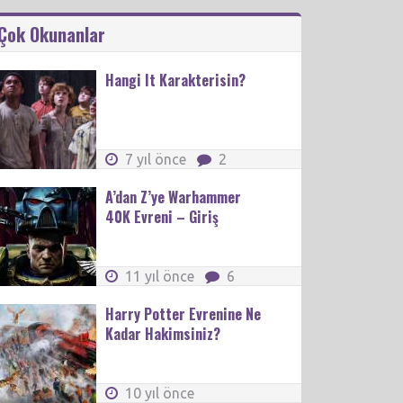
Çok Okunanlar
Hangi It Karakterisin?
7 yıl önce
2
A’dan Z’ye Warhammer
40K Evreni – Giriş
11 yıl önce
6
Harry Potter Evrenine Ne
Kadar Hakimsiniz?
10 yıl önce