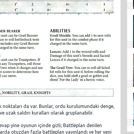
k noktaları da var. Bunlar, ordu kurulumundaki denge,
e uzak saldırı kuralları olarak gruplanabilir.
 cevap yine oyunun içinde gizli; Battleplan denilen
larda otuzdan fazla battleplan yayınlandı ve her yeni