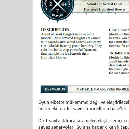
Oyun elbette mükemmel değil ve eleştirilece
ünitedeki model sayısı, modellerin base’leri v
Dört sayfalık kurallara gelen eleştiriler için
savaş senaryoları. Şu ana kadar çıkan kitap