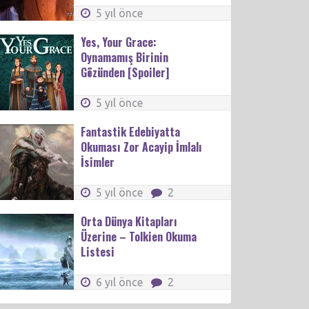
5 yıl önce
Yes, Your Grace:
Oynamamış Birinin
Gözünden [Spoiler]
5 yıl önce
Fantastik Edebiyatta
Okuması Zor Acayip İmlalı
İsimler
5 yıl önce
2
Orta Dünya Kitapları
Üzerine – Tolkien Okuma
Listesi
6 yıl önce
2