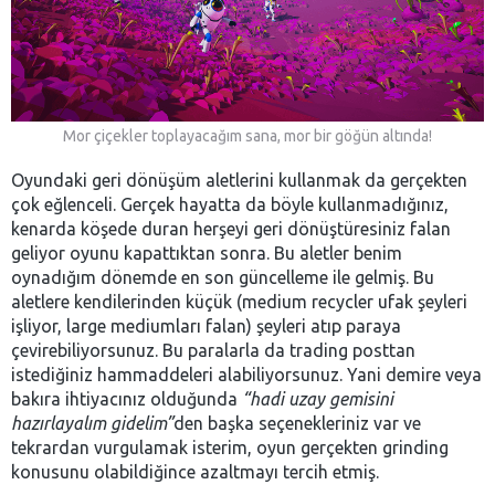
Mor çiçekler toplayacağım sana, mor bir göğün altında!
Oyundaki geri dönüşüm aletlerini kullanmak da gerçekten
çok eğlenceli. Gerçek hayatta da böyle kullanmadığınız,
kenarda köşede duran herşeyi geri dönüştüresiniz falan
geliyor oyunu kapattıktan sonra. Bu aletler benim
oynadığım dönemde en son güncelleme ile gelmiş. Bu
aletlere kendilerinden küçük (medium recycler ufak şeyleri
işliyor, large mediumları falan) şeyleri atıp paraya
çevirebiliyorsunuz. Bu paralarla da trading posttan
istediğiniz hammaddeleri alabiliyorsunuz. Yani demire veya
bakıra ihtiyacınız olduğunda
“hadi uzay gemisini
hazırlayalım gidelim”
den başka seçenekleriniz var ve
tekrardan vurgulamak isterim, oyun gerçekten grinding
konusunu olabildiğince azaltmayı tercih etmiş.