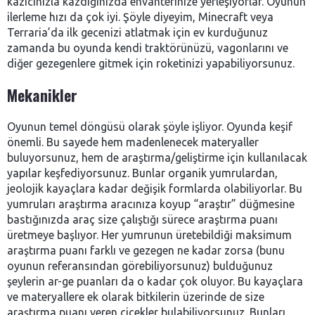
kazıcınızla kazdığınızda envanterinize yerleşiyorlar. Oyunun
ilerleme hızı da çok iyi. Şöyle diyeyim, Minecraft veya
Terraria’da ilk gecenizi atlatmak için ev kurduğunuz
zamanda bu oyunda kendi traktörünüzü, vagonlarını ve
diğer gezegenlere gitmek için roketinizi yapabiliyorsunuz.
Mekanikler
Oyunun temel döngüsü olarak şöyle işliyor. Oyunda keşif
önemli. Bu sayede hem madenlenecek materyaller
buluyorsunuz, hem de araştırma/geliştirme için kullanılacak
yapılar keşfediyorsunuz. Bunlar organik yumrulardan,
jeolojik kayaçlara kadar değişik formlarda olabiliyorlar. Bu
yumruları araştırma aracınıza koyup “araştır” düğmesine
bastığınızda araç size çalıştığı sürece araştırma puanı
üretmeye başlıyor. Her yumrunun üretebildiği maksimum
araştırma puanı farklı ve gezegen ne kadar zorsa (bunu
oyunun referansından görebiliyorsunuz) bulduğunuz
şeylerin ar-ge puanları da o kadar çok oluyor. Bu kayaçlara
ve materyallere ek olarak bitkilerin üzerinde de size
araştırma puanı veren çiçekler bulabiliyorsunuz. Bunları