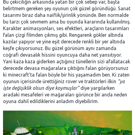
Bu çekiciliğin arkasında yatan bir çok sebep var, başta
belirtmem gereken şey oyunun çok güzel göründüğü. Sanat
tasarımı biraz daha naiflik/şirinlik yönünde. Ben normalde
bu tarzı çok sevmem ama bu oyunda kararında kullanılmış.
Karakter animasyonları, ses efektleri, araçların tasarımları
falan çizgi filmden çıkmış gibi. Rengarenk gökler altında
kazılar yapıyor ve yine eşit derecede renkli bir yer altında
keşfe çıkıyorsunuz. Bu güzel görünüm aynı zamanda
coğrafi devasalık hissini oyuncuya daha net yansıtıyor.
Yani kaza kaza giderken açtığınız tünellerin sizi afallatacak
derecede devasa mağaralara çıktığını falan görüyorsunuz
ki minecraft’ta falan böyle bir his yaşamadım ben. Ki zaten
oyunun içerisinde ürettiğiniz rover ve traktörleri ilkin
“ya
işte değişiklik olsun diye koymuşlar”
diye yargılarken
aradaki mesafeleri ve mağaraları görünce bir anda neden
oyuna dahil edildiklerini anladım diyebilirim.