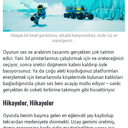
Olağan bir keşif görüntüsü, arkada kamyonetiniz, önde siz ve
süpürgeniz…
Oyunun ses ve arabirim tasarımı gerçekten çok tatmin
edici. Yani 3d printerlarınızı çalıştırmak için ne üreteceğinizi
seçiyor, sonra üretici düğmenin kabını kaldırıp öyle
basıyorsunuz. Ya da çoğu aleti koyduğunuz platformları
enerjilemek için kenarlarında köşelerinde bulunan kabloları
bağladığınızda çıkan ses beni acayip mutlu ediyor – sanki
gerçekten iki soketi birbirine takmışım gibi hissettiriyor.
Hikayeler, Hikayeler
Oyunda benim başıma gelen en eğlenceli şey kaybolup
tekrardan medeniyete dönmekti. Uzay gemimi üretmiş,
demir gezegenine keşfe gidip madenledikten sonra iniş