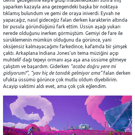
yaparken kazayla ana gezegendeki başka bir noktaya
tıklamış bulundum ve gemi de oraya iniverdi. Eyvah ne
yapacağız, nasıl gideceğiz falan derken karakterin altında
bir pusula göründüğünü fark ettim. Üssün aşağı yukarı
nerede olduğunu inerken görmüştüm. Gemiyi de fare ile
sürüklemenin mümkün olduğunu da görünce, yani
oksijensiz kalmayacağımı farkedince, kafamda bir şimşek
çaktı. Arkaplana Indiana Jones’un tema müziğini açıp
muhtelif dağı tepeyi ormanı aşa aşa ana üssüme gitmeye
çalıştım ve başardım. Giderken
“acaba doğru yere mi
gidiyorum?”
,
“yav hiç de tanıdık gelmiyor ama”
falan derken
ufukta üssümü görünce çok mutlu oldum diyebilirim.
Acayip vaktimi aldı evet, ama çok çok eğlendim.