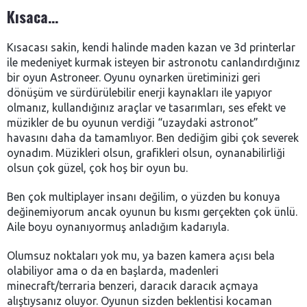
Kısaca…
Kısacası sakin, kendi halinde maden kazan ve 3d printerlar
ile medeniyet kurmak isteyen bir astronotu canlandırdığınız
bir oyun Astroneer. Oyunu oynarken üretiminizi geri
dönüşüm ve sürdürülebilir enerji kaynakları ile yapıyor
olmanız, kullandığınız araçlar ve tasarımları, ses efekt ve
müzikler de bu oyunun verdiği “uzaydaki astronot”
havasını daha da tamamlıyor. Ben dediğim gibi çok severek
oynadım. Müzikleri olsun, grafikleri olsun, oynanabilirliği
olsun çok güzel, çok hoş bir oyun bu.
Ben çok multiplayer insanı değilim, o yüzden bu konuya
değinemiyorum ancak oyunun bu kısmı gerçekten çok ünlü.
Aile boyu oynanıyormuş anladığım kadarıyla.
Olumsuz noktaları yok mu, ya bazen kamera açısı bela
olabiliyor ama o da en başlarda, madenleri
minecraft/terraria benzeri, daracık daracık açmaya
alıştıysanız oluyor. Oyunun sizden beklentisi kocaman