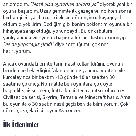
anlamadım.
“Nasıl olsa oynarken anlarız ya”
diyerek yeni bir
oyuna başladım. Uzay gemimle ilk gezegene indikten sonra
herhangi bir yardım edici ekran görmeyince bayağı şok
oldum diyebilirim. Dediğim gibi benim beklentim oyunun bir
hikayeye sahip olduğu yönündeydi. Bu önkabulüm
yanlışlanınca ve oyunun başında hiç bir destek görmeyip
“ee ne yapacağız şimdi”
diye sorduğumu çok net
hatırlıyorum.
Ancak oyundaki printerların nasıl kullanıldığını, oyunun
benden ne beklediğini falan deneme yanılma yöntemiyle
kurcalayınca bir baktım ki 3 günde 10’ar saatten 30
saatime çökmüş. Normalde ben oyunlara çok öyle
bağımlılık hissetmem, hatta bu histen rahatsız olurum –
Civilization serisi, Skyrim, Terraria ve Minecraft hariç. Ama
bu oyun ile o 30 saatin nasıl geçti ben de bilmiyorum. Çok
güzel, çok çekici bir oyun Astroneer.
İlk İzlenimler