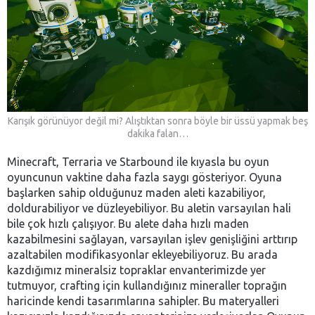
Karışık görünüyor değil mi? Alıştıktan sonra böyle bir üssü yapmak beş
dakika falan…
Minecraft, Terraria ve Starbound ile kıyasla bu oyun
oyuncunun vaktine daha fazla saygı gösteriyor. Oyuna
başlarken sahip olduğunuz maden aleti kazabiliyor,
doldurabiliyor ve düzleyebiliyor. Bu aletin varsayılan hali
bile çok hızlı çalışıyor. Bu alete daha hızlı maden
kazabilmesini sağlayan, varsayılan işlev genişliğini arttırıp
azaltabilen modifikasyonlar ekleyebiliyoruz. Bu arada
kazdığımız mineralsiz topraklar envanterimizde yer
tutmuyor, crafting için kullandığınız mineraller toprağın
haricinde kendi tasarımlarına sahipler. Bu materyalleri