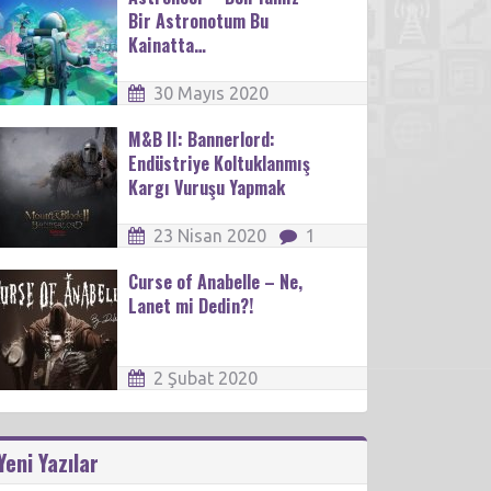
Bir Astronotum Bu
Kainatta…
30 Mayıs 2020
M&B II: Bannerlord:
Endüstriye Koltuklanmış
Kargı Vuruşu Yapmak
23 Nisan 2020
1
Curse of Anabelle – Ne,
Lanet mi Dedin?!
2 Şubat 2020
Yeni Yazılar