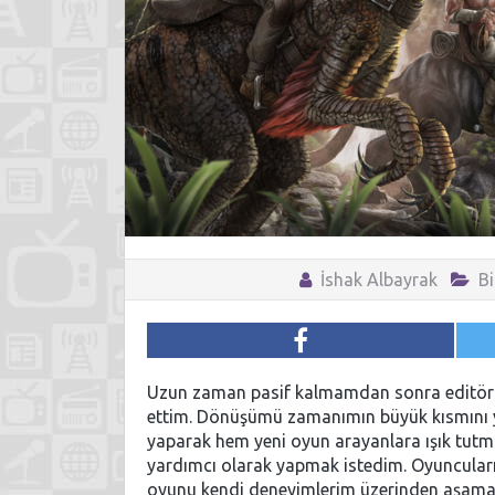
İshak Albayrak
Bi
Uzun zaman pasif kalmamdan sonra editörle
ettim. Dönüşümü zamanımın büyük kısmını yi
yaparak hem yeni oyun arayanlara ışık tutm
yardımcı olarak yapmak istedim. Oyuncular
oyunu kendi deneyimlerim üzerinden aşama