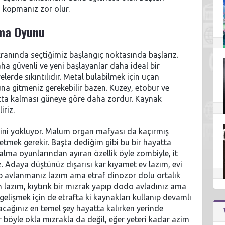
n kopmanız zor olur.
lma Oyunu
kranında seçtiğimiz başlangıç noktasında başlarız.
ha güvenli ve yeni başlayanlar daha ideal bir
erde sıkıntılıdır. Metal bulabilmek için uçan
una gitmeniz gerekebilir bazen. Kuzey, etobur ve
atta kalması güneye göre daha zordur. Kaynak
iriz.
ini yokluyor. Malum organ mafyası da kaçırmış
 etmek gerekir. Başta dediğim gibi bu bir hayatta
ma oyunlarından ayıran özellik öyle zombiyle, it
 Adaya düştünüz dışarısı kar kıyamet ev lazım, evi
ıp avlanmanız lazım ama etraf dinozor dolu ortalık
 lazım, kıytırık bir mızrak yapıp dodo avladınız ama
gelişmek için de etrafta ki kaynakları kullanıp devamlı
cağınız en temel şey hayatta kalırken yerinde
 böyle okla mızrakla da değil, eğer yeteri kadar azim