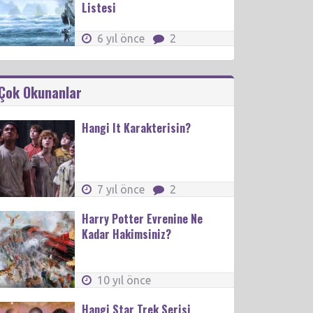
Listesi
6 yıl önce
2
Çok Okunanlar
Hangi It Karakterisin?
7 yıl önce
2
Harry Potter Evrenine Ne
Kadar Hakimsiniz?
10 yıl önce
Hangi Star Trek Serisi