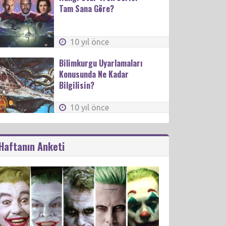
Tam Sana Göre?
10 yıl önce
Bilimkurgu Uyarlamaları
Konusunda Ne Kadar
Bilgilisin?
10 yıl önce
Haftanın Anketi