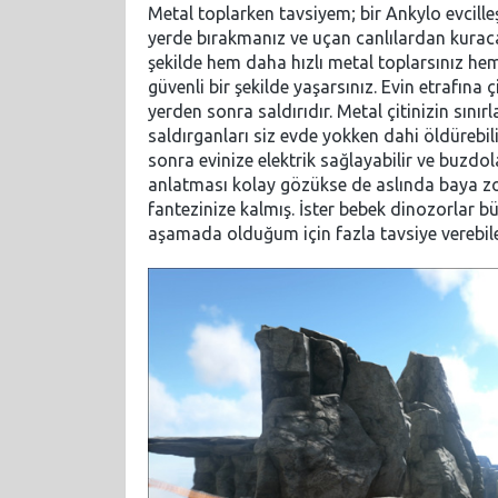
Metal toplarken tavsiyem; bir Ankylo evcilleş
yerde bırakmanız ve uçan canlılardan kuracağ
şekilde hem daha hızlı metal toplarsınız he
güvenli bir şekilde yaşarsınız. Evin etrafına
yerden sonra saldırıdır. Metal çitinizin sını
saldırganları siz evde yokken dahi öldürebil
sonra evinize elektrik sağlayabilir ve buzdola
anlatması kolay gözükse de aslında baya zor
fantezinize kalmış. İster bebek dinozorlar bü
aşamada olduğum için fazla tavsiye vere