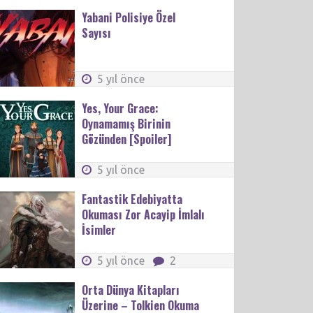
Yabani Polisiye Özel
Sayısı
5 yıl önce
Yes, Your Grace:
Oynamamış Birinin
Gözünden [Spoiler]
5 yıl önce
Fantastik Edebiyatta
Okuması Zor Acayip İmlalı
İsimler
5 yıl önce
2
Orta Dünya Kitapları
Üzerine – Tolkien Okuma