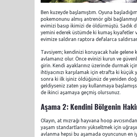
Ben kuzeyde başlamıştım. Oyuna başladığımda
pokemonunu almış antrenör gibi bağlanmışt
evimizi basıp ikimizi de öldürmüştü. Sadı
yemini ederek üstümde ki kumaş kıyafetler 
evimize saldıran raptora defalarca saldırsam
Tavsiyem; kendinizi koruyacak hale gelene ka
avlamanız olur. Önce evinizi kurun ve güvenl
girin. Kendi ayaklarınız üzerinde durmak içi
ihtiyacınızı karşılamak için etrafta ki küçük 
sonra ki ilk işiniz öldüğünüz de yeniden d
geldiyseniz zaten yay kullanmaya başlamışsı
de ikinci aşamaya geçmiş olursunuz.
Aşama 2: Kendini Bölgenin Hak
Olayın, at mızrağı hayvana hoop avcısından 
yaşam standartlarını yükseltmek için uğraşır h
avlanma hepsi bu aşamada oyuncunun en iyi 