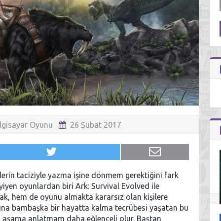
lgisayar Oyunu
26 Şubat 2017
rin taciziyle yazma işine dönmem gerektiğini fark
yen oyunlardan biri Ark: Survival Evolved ile
ak, hem de oyunu almakta kararsız olan kişilere
ına bambaşka bir hayatta kalma tecrübesi yaşatan bu
 aşama anlatmam daha eğlenceli olur. Baştan