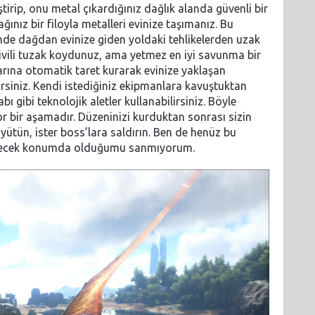
tirip, onu metal çıkardığınız dağlık alanda güvenli bir
ınız bir filoyla metalleri evinize taşımanız. Bu
mde dağdan evinize giden yoldaki tehlikelerden uzak
 çivili tuzak koydunuz, ama yetmez en iyi savunma bir
rlarına otomatik taret kurarak evinize yaklaşan
irsiniz. Kendi istediğiniz ekipmanlara kavuştuktan
bı gibi teknolojik aletler kullanabilirsiniz. Böyle
 bir aşamadır. Düzeninizi kurduktan sonrası sizin
yütün, ister boss’lara saldırın. Ben de henüz bu
bilecek konumda olduğumu sanmıyorum.