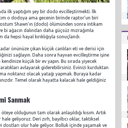
 ilk yaptığım şey bir dodo evcilleştirmekti. İlk
ım o dodoya ama gecenin birinde raptor’un biri
k dostum Shawn’ın (dodo) ölümünden sonra intikam
ve bi ağacın dalından daha güçsüz mızrağımla
 da hepsi hayal kırıklığıyla sonuçlandı.
dar önünüze çıkan küçük canlıları eti ve derisi için
iğinizi sağlayın. Daha sonra hayvan evcilleştirme işine
n kendinize küçük bir ev yapın. Bu sırada yiyecek
yaratıkları avlayarak giderebilirsiniz. Evinizi kurduktan
oğma noktanız olacak yatağı yapmak. Buraya kadar
nızdır. Temel olarak hayatta kalacak hale geldiğiniz
imi Sanmak
öteye olduğunun tam olarak anlaşıldığı kısım. Artık
ale geliyoruz. Deri zırh, bayıltıcı oklar, taktiksel
dostları olur hale geliyor. Bolluk içinde yaşamak ve