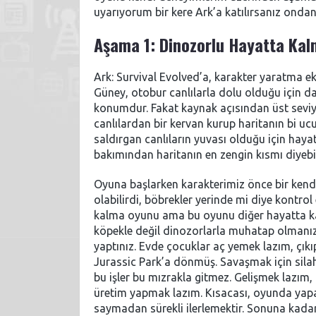
uyarıyorum bir kere Ark’a katılırsanız onda
Aşama 1: Dinozorlu Hayatta Ka
Ark: Survival Evolved’a, karakter yaratma e
Güney, otobur canlılarla dolu olduğu için da
konumdur. Fakat kaynak açısından üst seviyel
canlılardan bir kervan kurup haritanın bi uc
saldırgan canlıların yuvası olduğu için hay
bakımından haritanın en zengin kısmı diyebil
Oyuna başlarken karakterimiz önce bir kend
olabilirdi, böbrekler yerinde mi diye kontrol
kalma oyunu ama bu oyunu diğer hayatta kal
köpekle değil dinozorlarla muhatap olmanız.
yaptınız. Evde çocuklar aç yemek lazım, çık
Jurassic Park’a dönmüş. Savaşmak için silah
bu işler bu mızrakla gitmez. Gelişmek lazım, 
üretim yapmak lazım. Kısacası, oyunda yapa
saymadan sürekli ilerlemektir. Sonuna kadar