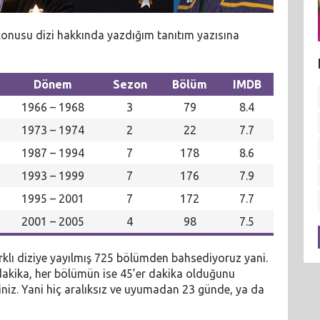
 konusu dizi hakkında yazdığım tanıtım yazısına
Dönem
Sezon
Bölüm
IMDB
1966 – 1968
3
79
8.4
1973 – 1974
2
22
7.7
1987 – 1994
7
178
8.6
1993 – 1999
7
176
7.9
1995 – 2001
7
172
7.7
2001 – 2005
4
98
7.5
arklı diziye yayılmış 725 bölümden bahsediyoruz yani.
dakika, her bölümün ise 45’er dakika olduğunu
niz. Yani hiç aralıksız ve uyumadan 23 günde, ya da