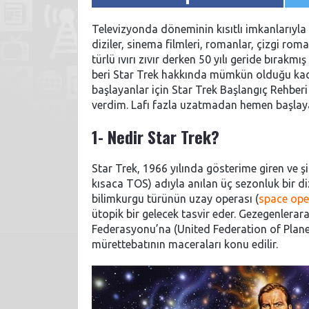
Televizyonda döneminin kısıtlı imkanlarıyla ç
diziler, sinema filmleri, romanlar, çizgi rom
türlü ıvırı zıvır derken 50 yılı geride bırak
beri Star Trek hakkında mümkün olduğu kadar
başlayanlar için Star Trek Başlangıç Rehber
verdim. Lafı fazla uzatmadan hemen başlay
1- Nedir Star Trek?
Star Trek, 1966 yılında gösterime giren ve ş
kısaca TOS) adıyla anılan üç sezonluk bir di
bilimkurgu türünün uzay operası (
space ope
ütopik bir gelecek tasvir eder. Gezegenlerara
Federasyonu’na (United Federation of Planets
mürettebatının maceraları konu edilir.