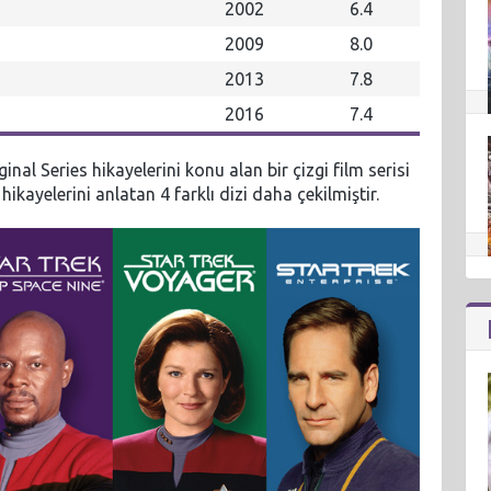
2002
6.4
2009
8.0
2013
7.8
2016
7.4
inal Series hikayelerini konu alan bir çizgi film serisi
ikayelerini anlatan 4 farklı dizi daha çekilmiştir.