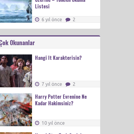
Listesi
6 yıl önce
2
Çok Okunanlar
Hangi It Karakterisin?
7 yıl önce
2
Harry Potter Evrenine Ne
Kadar Hakimsiniz?
10 yıl önce