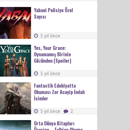
Yabani Polisiye Özel
Sayısı
5 yıl önce
Yes, Your Grace:
Oynamamış Birinin
Gözünden [Spoiler]
5 yıl önce
Fantastik Edebiyatta
Okuması Zor Acayip İmlalı
İsimler
5 yıl önce
2
Orta Dünya Kitapları
Üzerine – Tolkien Okuma