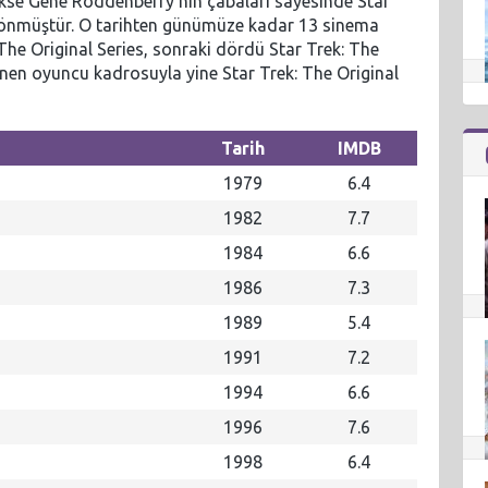
rekse Gene Roddenberry’nin çabaları sayesinde Star
 dönmüştür. O tarihten günümüze kadar 13 sinema
k: The Original Series, sonraki dördü Star Trek: The
nen oyuncu kadrosuyla yine Star Trek: The Original
Tarih
IMDB
1979
6.4
1982
7.7
1984
6.6
1986
7.3
1989
5.4
1991
7.2
1994
6.6
1996
7.6
1998
6.4