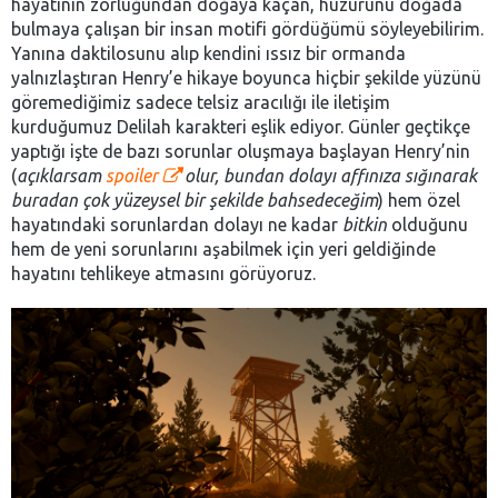
hayatının zorluğundan doğaya kaçan, huzurunu doğada
bulmaya çalışan bir insan motifi gördüğümü söyleyebilirim.
Yanına daktilosunu alıp kendini ıssız bir ormanda
yalnızlaştıran Henry’e hikaye boyunca hiçbir şekilde yüzünü
göremediğimiz sadece telsiz aracılığı ile iletişim
kurduğumuz Delilah karakteri eşlik ediyor. Günler geçtikçe
yaptığı işte de bazı sorunlar oluşmaya başlayan Henry’nin
(
açıklarsam
spoiler
olur, bundan dolayı affınıza sığınarak
buradan çok yüzeysel bir şekilde bahsedeceğim
) hem özel
hayatındaki sorunlardan dolayı ne kadar
bitkin
olduğunu
hem de yeni sorunlarını aşabilmek için yeri geldiğinde
hayatını tehlikeye atmasını görüyoruz.