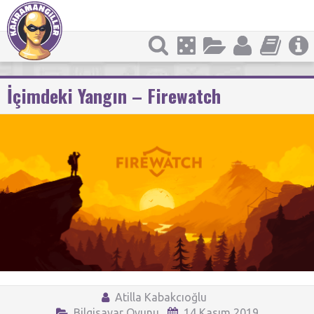
İçimdeki Yangın – Firewatch
Atilla Kabakcıoğlu
Bilgisayar Oyunu
14 Kasım 2019