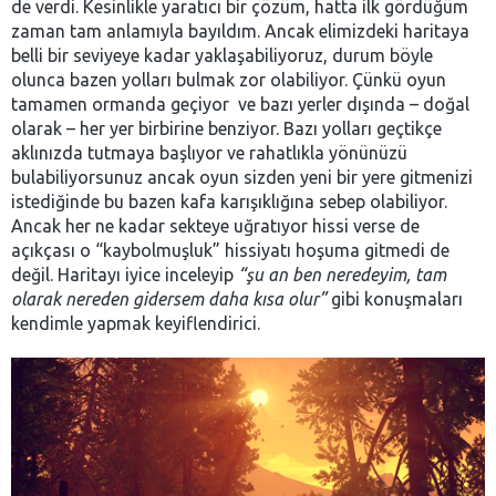
de verdi. Kesinlikle yaratıcı bir çözüm, hatta ilk gördüğüm
zaman tam anlamıyla bayıldım. Ancak elimizdeki haritaya
belli bir seviyeye kadar yaklaşabiliyoruz, durum böyle
olunca bazen yolları bulmak zor olabiliyor. Çünkü oyun
tamamen ormanda geçiyor ve bazı yerler dışında – doğal
olarak – her yer birbirine benziyor. Bazı yolları geçtikçe
aklınızda tutmaya başlıyor ve rahatlıkla yönünüzü
bulabiliyorsunuz ancak oyun sizden yeni bir yere gitmenizi
istediğinde bu bazen kafa karışıklığına sebep olabiliyor.
Ancak her ne kadar sekteye uğratıyor hissi verse de
açıkçası o “kaybolmuşluk” hissiyatı hoşuma gitmedi de
değil. Haritayı iyice inceleyip
“şu an ben neredeyim, tam
olarak nereden gidersem daha kısa olur”
gibi konuşmaları
kendimle yapmak keyiflendirici.