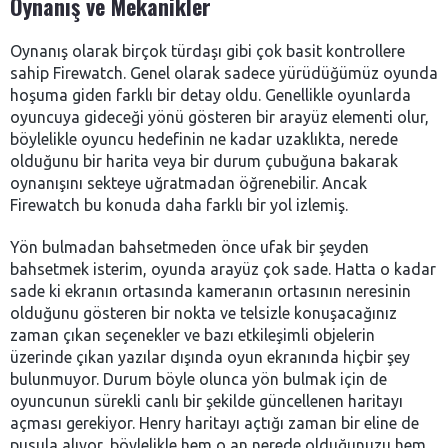
Oynanış ve Mekanikler
Oynanış olarak birçok türdaşı gibi çok basit kontrollere
sahip Firewatch. Genel olarak sadece yürüdüğümüz oyunda
hoşuma giden farklı bir detay oldu. Genellikle oyunlarda
oyuncuya gideceği yönü gösteren bir arayüz elementi olur,
böylelikle oyuncu hedefinin ne kadar uzaklıkta, nerede
olduğunu bir harita veya bir durum çubuğuna bakarak
oynanışını sekteye uğratmadan öğrenebilir. Ancak
Firewatch bu konuda daha farklı bir yol izlemiş.
Yön bulmadan bahsetmeden önce ufak bir şeyden
bahsetmek isterim, oyunda arayüz çok sade. Hatta o kadar
sade ki ekranın ortasında kameranın ortasının neresinin
olduğunu gösteren bir nokta ve telsizle konuşacağınız
zaman çıkan seçenekler ve bazı etkileşimli objelerin
üzerinde çıkan yazılar dışında oyun ekranında hiçbir şey
bulunmuyor. Durum böyle olunca yön bulmak için de
oyuncunun sürekli canlı bir şekilde güncellenen haritayı
açması gerekiyor. Henry haritayı açtığı zaman bir eline de
pusula alıyor, böylelikle hem o an nerede olduğunuzu hem