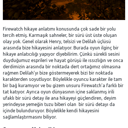
Firewatch hikaye anlatımı konusunda çok sade bir yolu
tercih etmiş. Karmaşık sahneler, bir sürü üst üste oluşan
olay yok. Genel olarak Henry, telsizi ve Delilah üçlüsü
arasında bize hikayesini anlatıyor. Burada oyun ilginç bir
hikaye anlatıcılığı yapıyor diyebilirim. Çünkü sürekli sesini
duyduğumuz esprileri ve hayat görüşü ile ıssızlığın ve onca
derdimizin arasında bir noktada dert ortağımız olmasına
rağmen Delilah’yı bize göstermeyerek bizi bir noktada
karakterden soyutluyor. Böylelikle oyuncu karakter ile tam
bir bağ kuramıyor ve bu gizem unsuru Firewatch’a farklı bir
tat katıyor. Ayrıca oyun dünyasının içine saklanmış irili
ufaklı bir sürü detay ile ana hikayeyi güçlendiren, deyim
yerindeyse yemeğin tuzu biberi olan bir sürü detayı da
içinde bulunduruyor. Böylelikle kendi hikayesini
sağlamlaştırmasını biliyor.