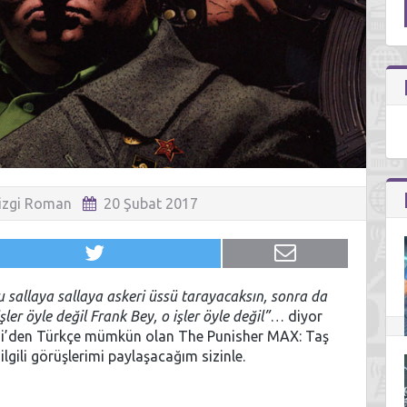
izgi Roman
20 Şubat 2017
lu sallaya sallaya askeri üssü tarayacaksın, sonra da
ler öyle değil Frank Bey, o işler öyle değil”
… diyor
zgi’den Türkçe mümkün olan The Punisher MAX: Taş
lgili görüşlerimi paylaşacağım sizinle.