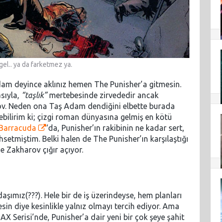
gel.. ya da farketmez ya.
dam deyince aklınız hemen The Punisher’a gitmesin.
sıyla,
“taşlık”
mertebesinde zirvededir ancak
ov. Neden ona Taş Adam dendiğini elbette burada
ilirim ki; çizgi roman dünyasına gelmiş en kötü
Barracuda
‘da, Punisher’ın rakibinin ne kadar sert,
setmiştim. Belki halen de The Punisher’ın karşılaştığı
e Zakharov çığır açıyor.
aşımız(???). Hele bir de iş üzerindeyse, hem planları
in diye kesinlikle yalnız olmayı tercih ediyor. Ama
AX Serisi’nde, Punisher’a dair yeni bir çok şeye şahit