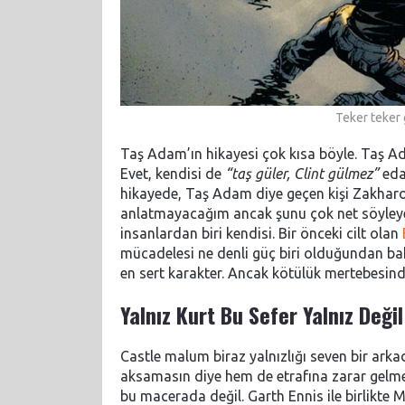
Teker teker 
Taş Adam’ın hikayesi çok kısa böyle. Taş A
Evet, kendisi de
“taş güler, Clint gülmez”
eda
hikayede, Taş Adam diye geçen kişi Zakhar
anlatmayacağım ancak şunu çok net söyleyeb
insanlardan biri kendisi. Bir önceki cilt olan
mücadelesi ne denli güç biri olduğundan bah
en sert karakter. Ancak kötülük mertebesind
Yalnız Kurt Bu Sefer Yalnız Değil
Castle malum biraz yalnızlığı seven bir arkad
aksamasın diye hem de etrafına zarar gelmes
bu macerada değil. Garth Ennis ile birlikte M