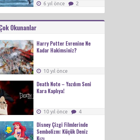
6 yıl önce
2
Çok Okunanlar
Harry Potter Evrenine Ne
Kadar Hakimsiniz?
10 yıl önce
Death Note – Yazdım Seni
Kara Kaplıya!
10 yıl önce
4
Disney Çizgi Filmlerinde
Sembolizm: Küçük Deniz
Kızı