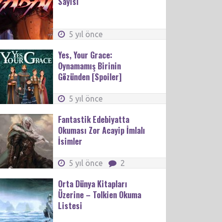
Sayısı
5 yıl önce
Yes, Your Grace:
Oynamamış Birinin
Gözünden [Spoiler]
5 yıl önce
Fantastik Edebiyatta
Okuması Zor Acayip İmlalı
İsimler
5 yıl önce
2
Orta Dünya Kitapları
Üzerine – Tolkien Okuma
Listesi