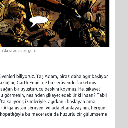
n’da sıradan bir gün.
venleri biliyoruz. Taş Adam, biraz daha ağır başlıyor
azlığını, Garth Ennis de bu serüvende farketmiş
sağan bir uyuşturucu baskını koymuş. He, şikayet
u görmenin, nesinden şikayet edebilir ki insan? Tabii
a kalıyor. Çizimleriyle, ağırkanlı başlayan ama
bir Afganistan serüveni ve adalet anlayaşının, hergün
ikopatlığıyla bu macerada da huzurlu bir gülümseme