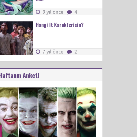
9 yıl önce
4
Hangi It Karakterisin?
7 yıl önce
2
Haftanın Anketi