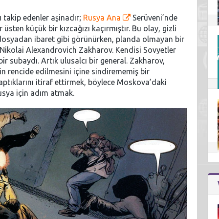
 takip edenler aşinadır;
Rusya Ana
Serüveni’nde
üsten küçük bir kızcağızı kaçırmıştır. Bu olay, gizli
 dosyadan ibaret gibi görünürken, planda olmayan bir
 Nikolai Alexandrovich Zakharov. Kendisi Sovyetler
r subaydı. Artık ulusalcı bir general. Zakharov,
nin rencide edilmesini içine sindirememiş bir
yaptıklarını itiraf ettirmek, böylece Moskova’daki
Rusya için adım atmak.