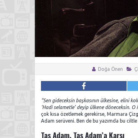
Doğa Önen
Ç
“Sen gideceksin başkasının ülkesine, elini ko
‘Hadi selametle’ deyip ülkene döneceksin. O iş
çok kısa özetlemek gerekirse, Marmara Çi
Adam serüveni. Ben de bu yazımda bu ciltle i
Taş Adam, Taş Adam’a Karşı