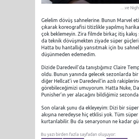
…ve Night
Gelelim dövüş sahnelerine. Bunun Marvel eti
çıkarak koreografisi titizlikle yapılmış harik
çok beklemeyin. Zira filmde birkaç itiş kakı
da teknik dövüşmekten ziyade süper güçleri
Hatta bu hantallığı yansıtmak için bu sahnele
düşünmeden edemedim.
Dizide Daredevil’da tanıştığımız Claire Tem
oldu. Bunun yanında gelecek sezonlarda bir
diğer Hellcat’i ve Daredevil’in azılı rakiple
görebileceğimizi umuyorum. Hatta Nuke, Dare
Punisher’ın yer alacağını bildiğimiz sezonda
Son olarak şunu da ekleyeyim: Dizi bir süper
akışına neredeyse hiç etklisi yok. Tüm süper 
kurtarılabilir. Bu da senaryonun ne kadar gü
Bu yazı birden fazla sayfadan oluşuyor: