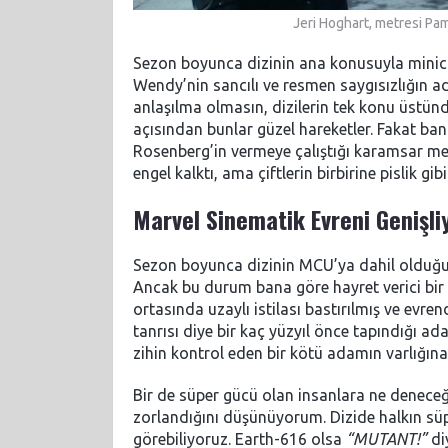
Jeri Hoghart, metresi Pam
Sezon boyunca dizinin ana konusuyla minicik
Wendy’nin sancılı ve resmen saygısızlığın a
anlaşılma olmasın, dizilerin tek konu üstün
açısından bunlar güzel hareketler. Fakat ban
Rosenberg’in vermeye çalıştığı karamsar mesa
engel kalktı, ama çiftlerin birbirine pislik 
Marvel Sinematik Evreni Genişli
Sezon boyunca dizinin MCU’ya dahil olduğunu
Ancak bu durum bana göre hayret verici bir
ortasında uzaylı istilası bastırılmış ve evre
tanrısı diye bir kaç yüzyıl önce tapındığı 
zihin kontrol eden bir kötü adamın varlığın
Bir de süper gücü olan insanlara ne denece
zorlandığını düşünüyorum. Dizide halkın süpe
görebiliyoruz. Earth-616 olsa
“MUTANT!”
di