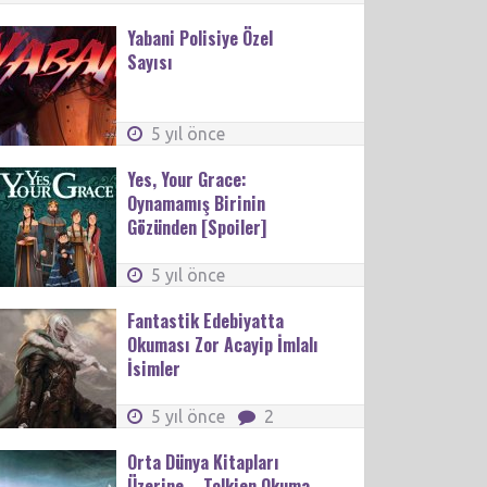
Yabani Polisiye Özel
Sayısı
5 yıl önce
Yes, Your Grace:
Oynamamış Birinin
Gözünden [Spoiler]
5 yıl önce
Fantastik Edebiyatta
Okuması Zor Acayip İmlalı
İsimler
5 yıl önce
2
Orta Dünya Kitapları
Üzerine – Tolkien Okuma