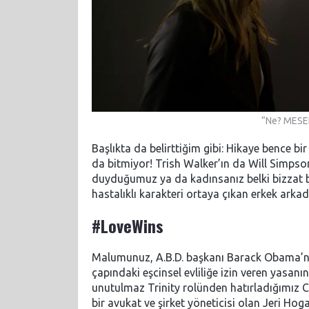
“Ne? MESEN
Başlıkta da belirttiğim gibi: Hikaye bence bi
da bitmiyor! Trish Walker’ın da Will Simpson’
duyduğumuz ya da kadınsanız belki bizzat ba
hastalıklı karakteri ortaya çıkan erkek arka
#LoveWins
Malumunuz, A.B.D. başkanı Barack Obama’nı
çapındaki eşcinsel evliliğe izin veren yasanın
unutulmaz Trinity rolünden hatırladığımız 
bir avukat ve şirket yöneticisi olan Jeri Hog