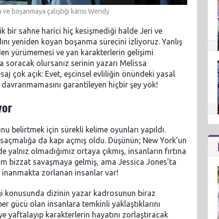
 ve boşanmaya çalıştığı karısı Wendy
 bir sahne harici hiç kesişmediği halde Jeri ve
dını yeniden koyan boşanma sürecini izliyoruz. Yanlış
den yürümemesi ve yan karakterlerin gelişimi
a soracak olursanız serinin yazarı Melissa
j çok açık: Evet, eşcinsel evliliğin önündeki yasal
gibi davranmamasını garantileyen hiçbir şey yok!
yor
 belirtmek için sürekli kelime oyunları yapıldı.
 saçmalığa da kapı açmış oldu. Düşünün; New York’un
nde yalnız olmadığımız ortaya çıkmış, insanların fırtına
adam bizzat savaşmaya gelmiş, ama Jessica Jones’ta
a inanmakta zorlanan insanlar var!
ği konusunda dizinin yazar kadrosunun biraz
r gücü olan insanlara temkinli yaklaştıklarını
ye yaftalayıp karakterlerin hayatını zorlaştıracak