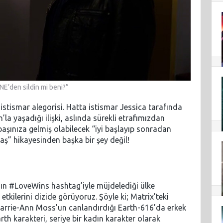
E’den sildin mi beni?”
r istismar alegorisi. Hatta istismar Jessica tarafında
la yaşadığı ilişki, aslında sürekli etrafımızdan
şınıza gelmiş olabilecek “iyi başlayıp sonradan
daş” hikayesinden başka bir şey değil!
n #LoveWins hashtag’iyle müjdelediği ülke
 etkilerini dizide görüyoruz. Şöyle ki; Matrix’teki
Carrie-Ann Moss’un canlandırdığı Earth-616’da erkek
arth karakteri, seriye bir kadın karakter olarak