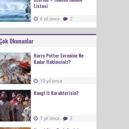
Listesi
6 yıl önce
2
Çok Okunanlar
Harry Potter Evrenine Ne
Kadar Hakimsiniz?
10 yıl önce
Hangi It Karakterisin?
7 yıl önce
2