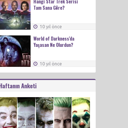
Hangi Star Trek Serisi
Tam Sana Göre?
10 yıl önce
World of Darkness’da
Yaşasan Ne Olurdun?
10 yıl önce
Haftanın Anketi