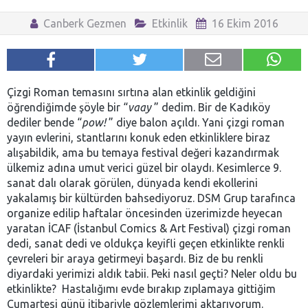
Canberk Gezmen
Etkinlik
16 Ekim 2016
Çizgi Roman temasını sırtına alan etkinlik geldiğini
öğrendiğimde şöyle bir “
vaay
” dedim. Bir de Kadıköy
dediler bende “
pow
!
” diye balon açıldı. Yani çizgi roman
yayın evlerini, stantlarını konuk eden etkinliklere biraz
alışabildik, ama bu temaya festival değeri kazandırmak
ülkemiz adına umut verici güzel bir olaydı. Kesimlerce 9.
sanat dalı olarak görülen, dünyada kendi ekollerini
yakalamış bir kültürden bahsediyoruz. DSM Grup tarafınca
organize edilip haftalar öncesinden üzerimizde heyecan
yaratan İCAF (İstanbul Comics & Art Festival) çizgi roman
dedi, sanat dedi ve oldukça keyifli geçen etkinlikte renkli
çevreleri bir araya getirmeyi başardı. Biz de bu renkli
diyardaki yerimizi aldık tabii. Peki nasıl geçti? Neler oldu bu
etkinlikte? Hastalığımı evde bırakıp zıplamaya gittiğim
Cumartesi günü itibariyle gözlemlerimi aktarıyorum.