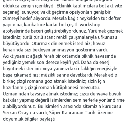
oldukça zengin içerikliydi. Etkinlik katılımcılara bol aktivite
seçeneği sunuyor, vakit geçirme opsiyonları geniş bir
zümreyi hedef alıyordu. Mesela kağıt heykelden tut defter
yapımına, karikatüre kadar bol çeşitli workshop
atölyelerinde beceri geliştirebiliyordunuz. Yürümek gezmek
istediniz; türlü türlü stant renkli çalışmalarıyla ufkunuzu
büyütüyordu. Oturmak dinlenmek istediniz; havuz
kenarında sizi bekleyen animasyon gösterimi vardı.
Acıktıysanız; ağaçlı ferah bir ortamda piknik havasında
yediğiniz yemek son derece keyifliydi. Daha da enerji
büyütmek istediniz veya yanınızdaki ufaklığın enerjisiyle
başa çıkamadınız; müzikli sahne davetkardı. Merak edip
birkaç çizgi romana göz atmak istediniz; sizin için
hazırlanmış çizgi roman kütüphanesi mevcuttu.
Uzmanından tavsiye almak istediniz; çizgi dünyaya büyük
katkılar yapmış değerli isimlerden seminerlerle yönlendirme
alabiliyordunuz. Bu isimlerin arasında sitemizin kurucusu
Serkan Özay da vardı, Süper Kahraman Tarihi üzerine
doyumluk bilgiler paylaştı.