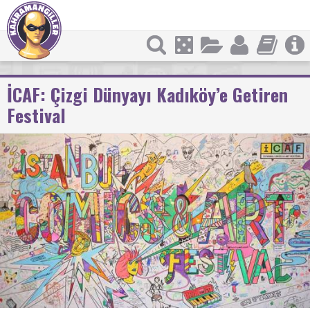
İCAF: Çizgi Dünyayı Kadıköy’e Getiren
Festival