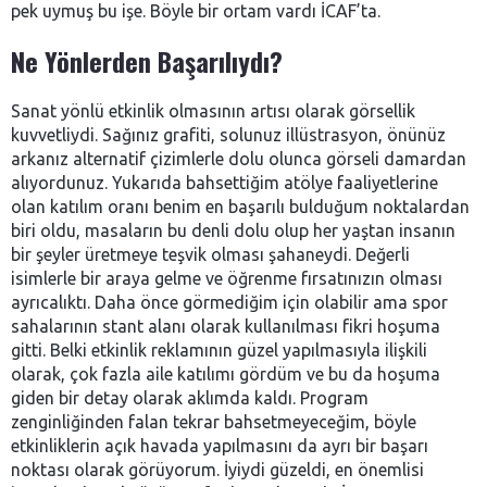
pek uymuş bu işe. Böyle bir ortam vardı İCAF’ta.
Ne Yönlerden Başarılıydı?
Sanat yönlü etkinlik olmasının artısı olarak görsellik
kuvvetliydi. Sağınız grafiti, solunuz illüstrasyon, önünüz
arkanız alternatif çizimlerle dolu olunca görseli damardan
alıyordunuz. Yukarıda bahsettiğim atölye faaliyetlerine
olan katılım oranı benim en başarılı bulduğum noktalardan
biri oldu, masaların bu denli dolu olup her yaştan insanın
bir şeyler üretmeye teşvik olması şahaneydi. Değerli
isimlerle bir araya gelme ve öğrenme fırsatınızın olması
ayrıcalıktı. Daha önce görmediğim için olabilir ama spor
sahalarının stant alanı olarak kullanılması fikri hoşuma
gitti. Belki etkinlik reklamının güzel yapılmasıyla ilişkili
olarak, çok fazla aile katılımı gördüm ve bu da hoşuma
giden bir detay olarak aklımda kaldı. Program
zenginliğinden falan tekrar bahsetmeyeceğim, böyle
etkinliklerin açık havada yapılmasını da ayrı bir başarı
noktası olarak görüyorum. İyiydi güzeldi, en önemlisi