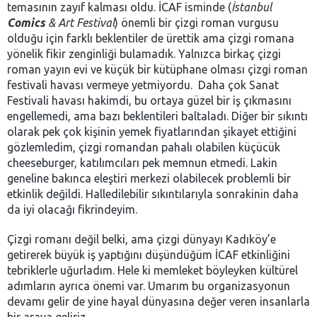
temasının zayıf kalması oldu. İCAF isminde (
İstanbul
Comics
& Art Festival
) önemli bir çizgi roman vurgusu
olduğu için farklı beklentiler de ürettik ama çizgi romana
yönelik fikir zenginliği bulamadık. Yalnızca birkaç çizgi
roman yayın evi ve küçük bir kütüphane olması çizgi roman
festivali havası vermeye yetmiyordu. Daha çok Sanat
Festivali havası hakimdi, bu ortaya güzel bir iş çıkmasını
engellemedi, ama bazı beklentileri baltaladı. Diğer bir sıkıntı
olarak pek çok kişinin yemek fiyatlarından şikayet ettiğini
gözlemledim, çizgi romandan pahalı olabilen küçücük
cheeseburger, katılımcıları pek memnun etmedi. Lakin
geneline bakınca eleştiri merkezi olabilecek problemli bir
etkinlik değildi. Halledilebilir sıkıntılarıyla sonrakinin daha
da iyi olacağı fikrindeyim.
Çizgi romanı değil belki, ama çizgi dünyayı Kadıköy’e
getirerek büyük iş yaptığını düşündüğüm İCAF etkinliğini
tebriklerle uğurladım. Hele ki memleket böyleyken kültürel
adımların ayrıca önemi var. Umarım bu organizasyonun
devamı gelir de yine hayal dünyasına değer veren insanlarla
bir araya geliriz.