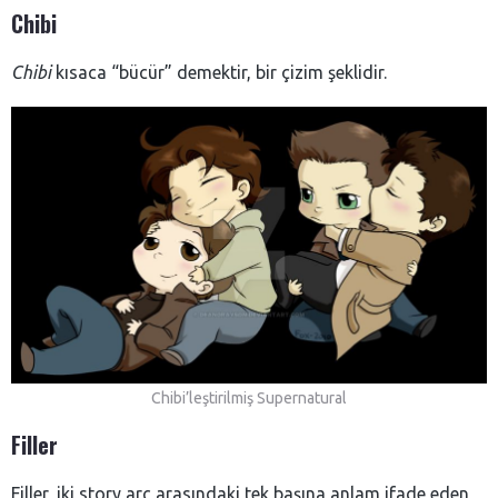
Chibi
Chibi
kısaca “bücür” demektir, bir çizim şeklidir.
Chibi’leştirilmiş Supernatural
Filler
Filler, iki story arc arasındaki tek başına anlam ifade eden