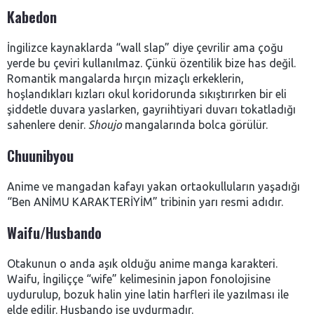
Kabedon
İngilizce kaynaklarda “wall slap” diye çevrilir ama çoğu
yerde bu çeviri kullanılmaz. Çünkü özentilik bize has değil.
Romantik mangalarda hırçın mizaçlı erkeklerin,
hoşlandıkları kızları okul koridorunda sıkıştırırken bir eli
şiddetle duvara yaslarken, gayrıihtiyari duvarı tokatladığı
sahenlere denir.
Shoujo
mangalarında bolca görülür.
Chuunibyou
Anime ve mangadan kafayı yakan ortaokulluların yaşadığı
“Ben ANİMU KARAKTERİYİM” tribinin yarı resmi adıdır.
Waifu/Husbando
Otakunun o anda aşık olduğu anime manga karakteri.
Waifu, İngiliççe “wife” kelimesinin japon fonolojisine
uydurulup, bozuk halin yine latin harfleri ile yazılması ile
elde edilir. Husbando ise uydurmadır.