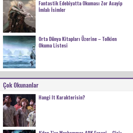
Fantastik Edebiyatta Okuması Zor Acayip
İmlalı İsimler
Orta Dünya Kitapları Üzerine – Tolkien
Okuma Listesi
Çok Okunanlar
Hangi It Karakterisin?
A’dan Z’ye Warhammer 40K Evreni – Giriş