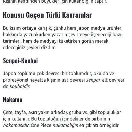
Kişinin kendinden büyükler için kullandığı hitaptır.
Konusu Geçen Türlü Kavramlar
Bu kısım ortaya karışık, çünkü hem japon medya ürünleri
hakkında yazı okurken yazarın çevirmeye üşeneceği bazı
terimleri, hem de medyayı tüketirken görün merak
edeceğiniz şeyleri dizdim.
Senpai-Kouhai
Japon toplumu çok devreci bir toplumdur, okulda ve
profesyonel hayatta kişinin üst devresi
senpai
, alt devresi
de
kouhaidir
.
Nakama
Çete, tayfa, aşırı yakın arkadaş grubu vs. gibi topluluklar
için kullanılır. Bu topluluğun içindekiler de birbirinin
nakamasıdır
. One Piece
nakamalığın
en çıkıntı örneğidir.