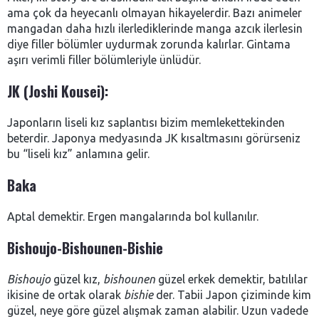
ama çok da heyecanlı olmayan hikayelerdir. Bazı animeler
mangadan daha hızlı ilerlediklerinde manga azcık ilerlesin
diye filler bölümler uydurmak zorunda kalırlar. Gintama
aşırı verimli filler bölümleriyle ünlüdür.
JK (
Joshi Kousei
):
Japonların liseli kız saplantısı bizim memlekettekinden
beterdir. Japonya medyasında JK kısaltmasını görürseniz
bu “liseli kız” anlamına gelir.
Baka
Aptal demektir. Ergen mangalarında bol kullanılır.
Bishoujo-Bishounen-Bishie
Bishoujo
güzel kız,
bishounen
güzel erkek demektir, batılılar
ikisine de ortak olarak
bishie
der. Tabii Japon çiziminde kim
güzel, neye göre güzel alışmak zaman alabilir. Uzun vadede