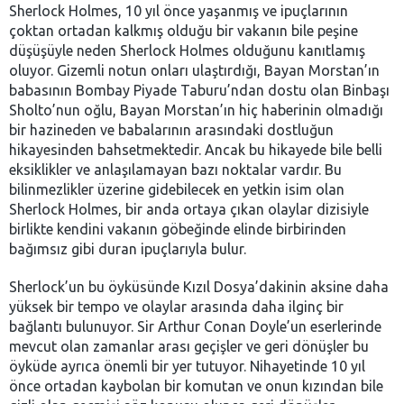
Sherlock Holmes, 10 yıl önce yaşanmış ve ipuçlarının
çoktan ortadan kalkmış olduğu bir vakanın bile peşine
düşüşüyle neden Sherlock Holmes olduğunu kanıtlamış
oluyor. Gizemli notun onları ulaştırdığı, Bayan Morstan’ın
babasının Bombay Piyade Taburu’ndan dostu olan Binbaşı
Sholto’nun oğlu, Bayan Morstan’ın hiç haberinin olmadığı
bir hazineden ve babalarının arasındaki dostluğun
hikayesinden bahsetmektedir. Ancak bu hikayede bile belli
eksiklikler ve anlaşılamayan bazı noktalar vardır. Bu
bilinmezlikler üzerine gidebilecek en yetkin isim olan
Sherlock Holmes, bir anda ortaya çıkan olaylar dizisiyle
birlikte kendini vakanın göbeğinde elinde birbirinden
bağımsız gibi duran ipuçlarıyla bulur.
Sherlock’un bu öyküsünde Kızıl Dosya’dakinin aksine daha
yüksek bir tempo ve olaylar arasında daha ilginç bir
bağlantı bulunuyor. Sir Arthur Conan Doyle’un eserlerinde
mevcut olan zamanlar arası geçişler ve geri dönüşler bu
öyküde ayrıca önemli bir yer tutuyor. Nihayetinde 10 yıl
önce ortadan kaybolan bir komutan ve onun kızından bile