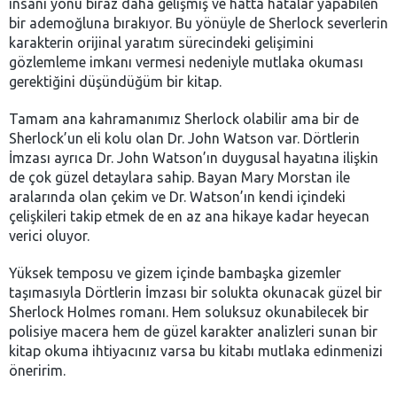
insani yönü biraz daha gelişmiş ve hatta hatalar yapabilen
bir ademoğluna bırakıyor. Bu yönüyle de Sherlock severlerin
karakterin orijinal yaratım sürecindeki gelişimini
gözlemleme imkanı vermesi nedeniyle mutlaka okuması
gerektiğini düşündüğüm bir kitap.
Tamam ana kahramanımız Sherlock olabilir ama bir de
Sherlock’un eli kolu olan Dr. John Watson var. Dörtlerin
İmzası ayrıca Dr. John Watson’ın duygusal hayatına ilişkin
de çok güzel detaylara sahip. Bayan Mary Morstan ile
aralarında olan çekim ve Dr. Watson’ın kendi içindeki
çelişkileri takip etmek de en az ana hikaye kadar heyecan
verici oluyor.
Yüksek temposu ve gizem içinde bambaşka gizemler
taşımasıyla Dörtlerin İmzası bir solukta okunacak güzel bir
Sherlock Holmes romanı. Hem soluksuz okunabilecek bir
polisiye macera hem de güzel karakter analizleri sunan bir
kitap okuma ihtiyacınız varsa bu kitabı mutlaka edinmenizi
öneririm.