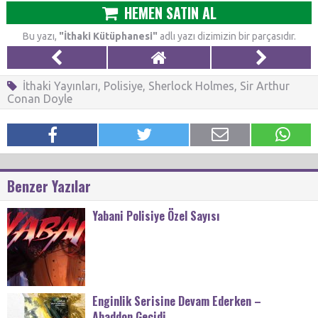
HEMEN SATIN AL
Bu yazı,
"İthaki Kütüphanesi"
adlı yazı dizimizin bir parçasıdır.
İthaki Yayınları
,
Polisiye
,
Sherlock Holmes
,
Sir Arthur
Conan Doyle
Benzer Yazılar
Yabani Polisiye Özel Sayısı
Enginlik Serisine Devam Ederken –
Abaddon Geçidi