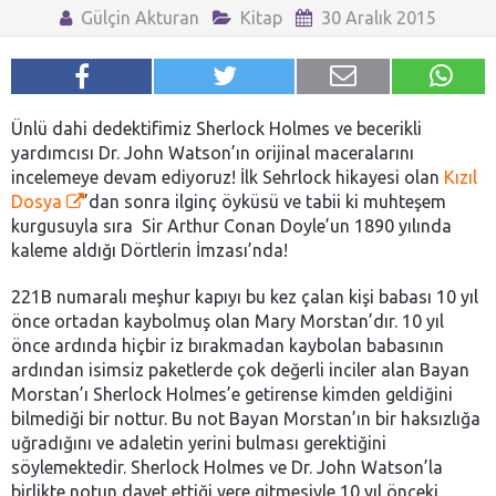
Gülçin Akturan
Kitap
30 Aralık 2015
Ünlü dahi dedektifimiz Sherlock Holmes ve becerikli
yardımcısı Dr. John Watson’ın orijinal maceralarını
incelemeye devam ediyoruz! İlk Sehrlock hikayesi olan
Kızıl
Dosya
’dan sonra ilginç öyküsü ve tabii ki muhteşem
kurgusuyla sıra Sir Arthur Conan Doyle’un 1890 yılında
kaleme aldığı Dörtlerin İmzası’nda!
221B numaralı meşhur kapıyı bu kez çalan kişi babası 10 yıl
önce ortadan kaybolmuş olan Mary Morstan’dır. 10 yıl
önce ardında hiçbir iz bırakmadan kaybolan babasının
ardından isimsiz paketlerde çok değerli inciler alan Bayan
Morstan’ı Sherlock Holmes’e getirense kimden geldiğini
bilmediği bir nottur. Bu not Bayan Morstan’ın bir haksızlığa
uğradığını ve adaletin yerini bulması gerektiğini
söylemektedir. Sherlock Holmes ve Dr. John Watson’la
birlikte notun davet ettiği yere gitmesiyle 10 yıl önceki