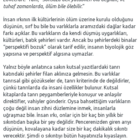
tuhaf zamanlarda, ölüm bile ölebilir.
”
İnsan ırkının ilk kültürlerinin ölüm üzerine kurulu olduğunu
düşünün, sırf bu bile bu varlıklarla aramızdaki dağlar kadar
farkı açıklar. Bu varlıkların da kendi düşmüş uygarlıkları,
kültürleri, batık şehirleri vardır. Ancak bu şehirlerdeki binalar
“perspektifi bozuk” olarak tarif edilir, insanın biyolojik göz
yapısına ve perspektif algısına uymazlar.
Yalnız böyle anlatınca sakın kutsal yazıtlardaki tanrı
katındaki şehirler filan aklınıza gelmesin. Bu varlıklar
tanrısal gibi gözükseler de, tanrı kriterinde de değildirler,
çünkü tanrılarda da insani özellikler bulunur. Kutsal
kitaplarda tanrı peygamberleriyle konuşur ve anlaşılır
direktifler, vahiyler gönderir. Oysa bahsettiğim varlıkların
çoğu değil insan zihni düzlemine inmek, insanlarla
uğraşmaz bile. İnsan ırkı, onlar için bir kaç bin yıllık bir
sıkıntıdan başka bir şey değildir. Pencerenizden giren arıyı
düşünün, kovalayana kadar size bir kaç dakikalık sıkıntı
verecektir. Şimdi o sıkıntıyı bütün hayatınızla kıyaslayın.