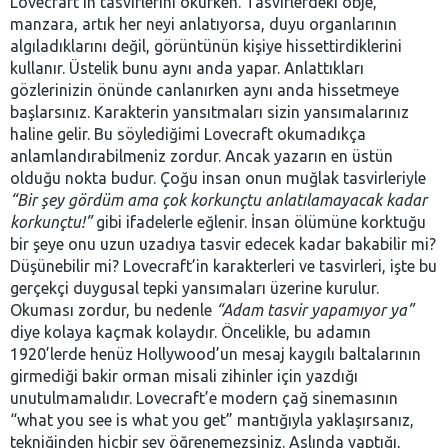
Lovecraft’in tasvirlerini okurken. Tasvirlerdeki obje,
manzara, artık her neyi anlatıyorsa, duyu organlarının
algıladıklarını değil, görüntünün kişiye hissettirdiklerini
kullanır. Üstelik bunu aynı anda yapar. Anlattıkları
gözlerinizin önünde canlanırken aynı anda hissetmeye
başlarsınız. Karakterin yansıtmaları sizin yansımalarınız
haline gelir. Bu söylediğimi Lovecraft okumadıkça
anlamlandırabilmeniz zordur. Ancak yazarın en üstün
olduğu nokta budur. Çoğu insan onun muğlak tasvirleriyle
“Bir şey gördüm ama çok korkunçtu anlatılamayacak kadar
korkunçtu!”
gibi ifadelerle eğlenir. İnsan ölümüne korktuğu
bir şeye onu uzun uzadıya tasvir edecek kadar bakabilir mi?
Düşünebilir mi? Lovecraft’in karakterleri ve tasvirleri, işte bu
gerçekçi duygusal tepki yansımaları üzerine kurulur.
Okuması zordur, bu nedenle
“Adam tasvir yapamıyor ya”
diye kolaya kaçmak kolaydır. Öncelikle, bu adamın
1920’lerde henüz Hollywood’un mesaj kaygılı baltalarının
girmediği bakir orman misali zihinler için yazdığı
unutulmamalıdır. Lovecraft’e modern çağ sinemasının
“what you see is what you get” mantığıyla yaklaşırsanız,
tekniğinden hiçbir şey öğrenemezsiniz. Aslında yaptığı,