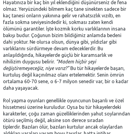
Hayatınıza bir kaç bin yıl eklendiğini düşünürseniz de fena
olmaz. Yeryüzündeki bilmem kaç tane sinekten sadece bir
kaç tanesi onların yakınına gelir ve rahatsızlık vızıltı, en
fazla sokma seviyesindedir ki, sokması zaten kendi
ölümünü garantiler. İşte kozmik korku varlıklarının insana
bakışı budur. Çoğunun bizim bildiğimiz anlamda bedeni
dahi yoktur. Ne olursa olsun, dünya gibi, yıldızlar gibi
varlıklarını sürdürmeye devam edeceklerdir. Bu
anlaşıldığında, hikayelerde güçlü bir karamsarlık ve
nihilizim duygusu belirir.
“Madem hiçbir şeyi
değiştiremeyeceğiz, niye varız?”
Bu tür hikayelerde başarı,
kurtuluş değil kaçınılmaz olanı ertelemektir. Senin ömrün
ortalama 60-70 sene, o 6-7 milyon senedir var, bir o kadar
daha yaşayacak.
Rol yapma oyunları genellikle oyuncunun başarılı ve özel
hissetmesi üzerine kuruludur. Oysa bu tür hikayelerdeki
karakterler, çoğu zaman güzelliklerinden yahut soylarından
ötürü seçilmiş değil, aksine son derece sıradan
tiplerdir. Bazıları ölür, bazıları kurtulur ancak olaylardan
aldıkları yaraları yaşam boyu taşırlar, hatta intihar