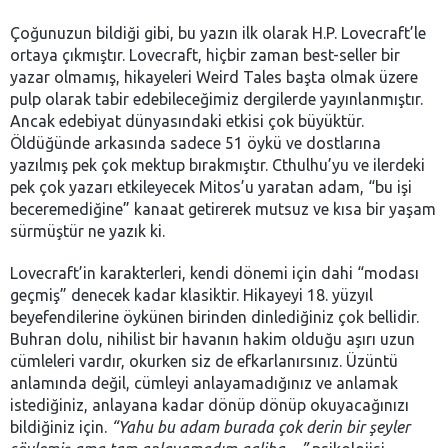
Çoğunuzun bildiği gibi, bu yazın ilk olarak H.P. Lovecraft’le
ortaya çıkmıştır. Lovecraft, hiçbir zaman best-seller bir
yazar olmamış, hikayeleri Weird Tales başta olmak üzere
pulp olarak tabir edebileceğimiz dergilerde yayınlanmıştır.
Ancak edebiyat dünyasındaki etkisi çok büyüktür.
Öldüğünde arkasında sadece 51 öykü ve dostlarına
yazılmış pek çok mektup bırakmıştır. Cthulhu’yu ve ilerdeki
pek çok yazarı etkileyecek Mitos’u yaratan adam, “bu işi
beceremediğine” kanaat getirerek mutsuz ve kısa bir yaşam
sürmüştür ne yazık ki.
Lovecraft’in karakterleri, kendi dönemi için dahi “modası
geçmiş” denecek kadar klasiktir. Hikayeyi 18. yüzyıl
beyefendilerine öykünen birinden dinlediğiniz çok bellidir.
Buhran dolu, nihilist bir havanın hakim olduğu aşırı uzun
cümleleri vardır, okurken siz de efkarlanırsınız. Üzüntü
anlamında değil, cümleyi anlayamadığınız ve anlamak
istediğiniz, anlayana kadar dönüp dönüp okuyacağınızı
bildiğiniz için.
“Yahu bu adam burada çok derin bir şeyler