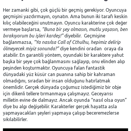
Her zamanki gibi, çok güçlü bir geçmiş gerekiyor. Oyuncuya
geçmişini yazdırmayın, oynatın. Ama bunun iki tarafı keskin
kılıç olabileceğini unutmayın. Oyuncu karakterine çok değer
vermeye başlarsa,
“Buna bir şey olmasın, mutlu yaşasın, ben
bırakıyorum bu işleri kardeş!”
diyebilir. Geçmişine
bağlanmazsa,
“Ya nasılsa Call of Cthulhu, hepimiz delirip
ölmeyecek miyiz sonunda?”
diye kendini oradan oraya da
atabilir. En garantili yöntem, oyundaki bir karaktere yahut
başka bir şeye çok bağlanmasını sağlayıp, onu elinden alıp
peşinden koşturmaktır. Oyuncuya falan fantastik
dünyadaki yüz küsür can puanına sahip bir kahraman
olmadığını, sıradan bir insan olduğunu hatırlatmak
önemlidir. Gerçek dünyada çoğumuz istediğimiz bir obje
için dikenli tellere tırmanmaya çalışmayız. Geceyarısı
milletin evine de dalmayız. Ancak oyunda “nasıl olsa oyun”
diye bu algı değişebilir. Karakterler gerçek hayatta asla
yapmayacakları şeyleri yapmaya çalışıp beceremezlerse
sıkılabilirler.