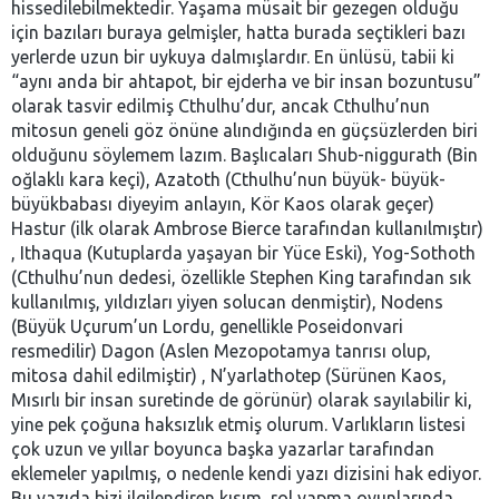
hissedilebilmektedir. Yaşama müsait bir gezegen olduğu
için bazıları buraya gelmişler, hatta burada seçtikleri bazı
yerlerde uzun bir uykuya dalmışlardır. En ünlüsü, tabii ki
“aynı anda bir ahtapot, bir ejderha ve bir insan bozuntusu”
olarak tasvir edilmiş Cthulhu’dur, ancak Cthulhu’nun
mitosun geneli göz önüne alındığında en güçsüzlerden biri
olduğunu söylemem lazım. Başlıcaları Shub-niggurath (Bin
oğlaklı kara keçi), Azatoth (Cthulhu’nun büyük- büyük-
büyükbabası diyeyim anlayın, Kör Kaos olarak geçer)
Hastur (ilk olarak Ambrose Bierce tarafından kullanılmıştır)
, Ithaqua (Kutuplarda yaşayan bir Yüce Eski), Yog-Sothoth
(Cthulhu’nun dedesi, özellikle Stephen King tarafından sık
kullanılmış, yıldızları yiyen solucan denmiştir), Nodens
(Büyük Uçurum’un Lordu, genellikle Poseidonvari
resmedilir) Dagon (Aslen Mezopotamya tanrısı olup,
mitosa dahil edilmiştir) , N’yarlathotep (Sürünen Kaos,
Mısırlı bir insan suretinde de görünür) olarak sayılabilir ki,
yine pek çoğuna haksızlık etmiş olurum. Varlıkların listesi
çok uzun ve yıllar boyunca başka yazarlar tarafından
eklemeler yapılmış, o nedenle kendi yazı dizisini hak ediyor.
Bu yazıda bizi ilgilendiren kısım, rol yapma oyunlarında