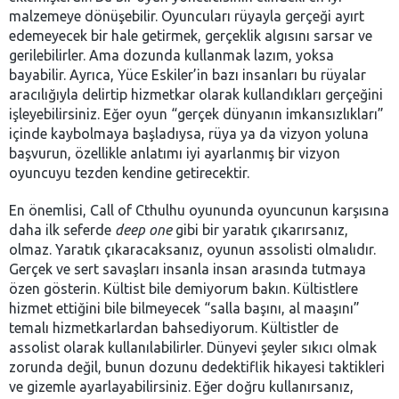
malzemeye dönüşebilir. Oyuncuları rüyayla gerçeği ayırt
edemeyecek bir hale getirmek, gerçeklik algısını sarsar ve
gerilebilirler. Ama dozunda kullanmak lazım, yoksa
bayabilir. Ayrıca, Yüce Eskiler’in bazı insanları bu rüyalar
aracılığıyla delirtip hizmetkar olarak kullandıkları gerçeğini
işleyebilirsiniz. Eğer oyun “gerçek dünyanın imkansızlıkları”
içinde kaybolmaya başladıysa, rüya ya da vizyon yoluna
başvurun, özellikle anlatımı iyi ayarlanmış bir vizyon
oyuncuyu tezden kendine getirecektir.
En önemlisi, Call of Cthulhu oyununda oyuncunun karşısına
daha ilk seferde
deep one
gibi bir yaratık çıkarırsanız,
olmaz. Yaratık çıkaracaksanız, oyunun assolisti olmalıdır.
Gerçek ve sert savaşları insanla insan arasında tutmaya
özen gösterin. Kültist bile demiyorum bakın. Kültistlere
hizmet ettiğini bile bilmeyecek “salla başını, al maaşını”
temalı hizmetkarlardan bahsediyorum. Kültistler de
assolist olarak kullanılabilirler. Dünyevi şeyler sıkıcı olmak
zorunda değil, bunun dozunu dedektiflik hikayesi taktikleri
ve gizemle ayarlayabilirsiniz. Eğer doğru kullanırsanız,