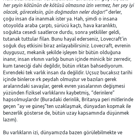
her şeyin kötünün de kötüsü olmasına izin vermez, her şey iyi
olacak, göreceksin, gün doğmadan neler doğar!”
derler,
çoğu insan da inanmak ister ya. Hah, şimdi o insana
otoyolda araba çarptı, sürücü kaçtı, hava karanlıktı,
soğukta cesedi saatlerce durdu, sonra yetkililer geldi,
tutanak tuttular filan. Bunu hayal ederseniz, Lovecraft’in
soğuk duş etkisini biraz anlayabilirsiniz. Lovecraft, evrenin
duygusuz, mekanik şekilde işleyen bir bütün olduğuna
inanır, insan ırkının varlığı bunun içinde minicik bir zerredir,
kum taneciği dahi değildir, bütün ırktan bahsediyorum.
Evrendeki tek varlık insan da değildir. Uçsuz bucaksız tarihi
içinde binlerce ırk peydah olmuştur ve bazıları gerek
aralarındaki savaşlar, gerek evren yasalarının değişmesi
yüzünden fiziksel varlıklarını kaybetmiş, “derinlere”
hapsolmuşlardır (Buradaki derinlik, Britanya peri mitlerinde
geçen “ay ve güneş”ten uzaklaşmak, dünyadan kopmak ile
benzerlik gösterse de, bütün uzay kapsamında düşünmek
lazım).
Bu varlıkların izi, dünyamızda bazen görülebilmekte ve