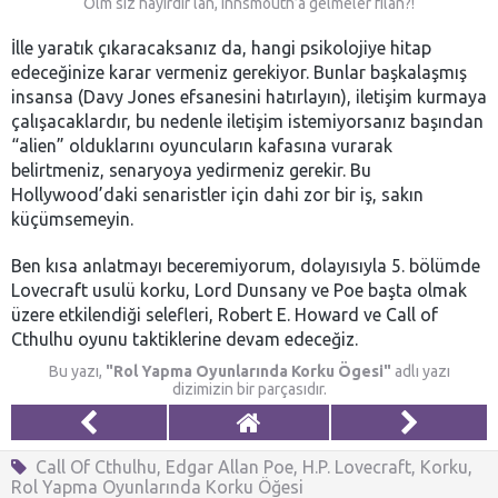
Olm siz hayırdır lan, Innsmouth’a gelmeler filan?!
İlle yaratık çıkaracaksanız da, hangi psikolojiye hitap
edeceğinize karar vermeniz gerekiyor. Bunlar başkalaşmış
insansa (Davy Jones efsanesini hatırlayın), iletişim kurmaya
çalışacaklardır, bu nedenle iletişim istemiyorsanız başından
“alien” olduklarını oyuncuların kafasına vurarak
belirtmeniz, senaryoya yedirmeniz gerekir. Bu
Hollywood’daki senaristler için dahi zor bir iş, sakın
küçümsemeyin.
Ben kısa anlatmayı beceremiyorum, dolayısıyla 5. bölümde
Lovecraft usulü korku, Lord Dunsany ve Poe başta olmak
üzere etkilendiği selefleri, Robert E. Howard ve Call of
Cthulhu oyunu taktiklerine devam edeceğiz.
Bu yazı,
"Rol Yapma Oyunlarında Korku Ögesi"
adlı yazı
dizimizin bir parçasıdır.
Call Of Cthulhu
,
Edgar Allan Poe
,
H.P. Lovecraft
,
Korku
,
Rol Yapma Oyunlarında Korku Öğesi