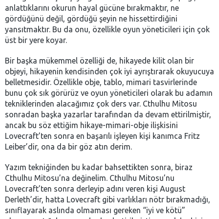
anlattıklarını okurun hayal gücüne bırakmaktır, ne
gördüğünü değil, gördüğü şeyin ne hissettirdiğini
yansıtmaktır. Bu da onu, özellikle oyun yöneticileri için çok
üst bir yere koyar.
Bir başka mükemmel özelliği de, hikayede kilit olan bir
objeyi, hikayenin kendisinden çok iyi ayrıştırarak okuyucuya
belletmesidir. Özellikle obje, tablo, mimari tasvirlerinde
bunu çok sık görürüz ve oyun yöneticileri olarak bu adamın
tekniklerinden alacağımız çok ders var. Cthulhu Mitosu
sonradan başka yazarlar tarafından da devam ettirilmiştir,
ancak bu söz ettiğim hikaye-mimari-obje ilişkisini
Lovecraft’ten sonra en başarılı işleyen kişi kanımca Fritz
Leiber’dir, ona da bir göz atın derim.
Yazım tekniğinden bu kadar bahsettikten sonra, biraz
Cthulhu Mitosu’na değinelim. Cthulhu Mitosu’nu
Lovecraft’ten sonra derleyip adını veren kişi August
Derleth’dir, hatta Lovecraft gibi varlıkları nötr bırakmadığı,
sınıflayarak aslında olmaması gereken “iyi ve kötü”