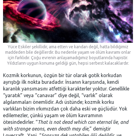
Yüce Eskiler şekillidir, ama etten ve kandan değil, hatta bildiğimiz
maddeden bile değillerdir. Bu nedenle yaşam ve ölüm kavramı onlar
için farklıdır. Çoğu evrenin anlayamadığımız boyutlarında hapistir.
Yıldızların uygun konuma geldiği gün, hepsi serbest kalacaklardır.
Kozmik korkunun, özgün bir tür olarak gotik korkudan
ayrıştığı ilk nokta buradadır. İnsanın karşısında, kendi
karanlık yansımasını atfettiği karakterler yoktur. Genellikle
“yaratık” veya “canavar” diye değil, “varlık” olarak
algılanmaları önemlidir. Adı üstünde; kozmik korku
varlıkları bizim ırkımızdan çok daha eski ve güçlüdür. Yok
edilemezler, çünkü yaşam ve ölüm kavramının
ötesindedirler. “
That is not dead which can eternal lie, and
with strange aeons, even death may die,
” demiştir
Lovecraft. Yani, “
Sonsuza dek yatabilen ölü değildir, ve