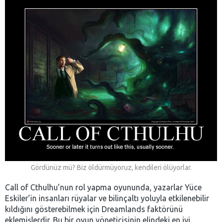
Gördünüz mü? Biz öldürmüyoruz, kendileri ölüyorlar.
Call of Cthulhu’nun rol yapma oyununda, yazarlar Yüce
Eskiler’in insanları rüyalar ve bilinçaltı yoluyla etkilenebilir
kıldığını gösterebilmek için Dreamlands faktörünü
eklemişlerdir. Bu bir oyun yöneticisinin elindeki en iyi