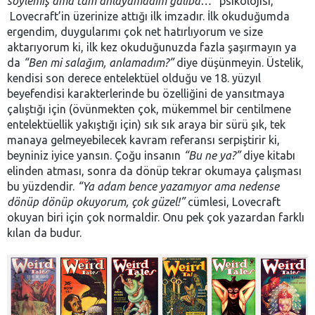
söylemiş ama tam anlayamadım galiba…”
psikolojisi,
Lovecraft’in üzerinize attığı ilk imzadır. İlk okuduğumda
ergendim, duygularımı çok net hatırlıyorum ve size
aktarıyorum ki, ilk kez okuduğunuzda fazla şaşırmayın ya
da
“Ben mi salağım, anlamadım?”
diye düşünmeyin. Üstelik,
kendisi son derece entelektüel olduğu ve 18. yüzyıl
beyefendisi karakterlerinde bu özelliğini de yansıtmaya
çalıştığı için (övünmekten çok, mükemmel bir centilmene
entelektüellik yakıştığı için) sık sık araya bir sürü şık, tek
manaya gelmeyebilecek kavram referansı serpiştirir ki,
beyniniz iyice yansın. Çoğu insanın
“Bu ne ya?”
diye kitabı
elinden atması, sonra da dönüp tekrar okumaya çalışması
bu yüzdendir.
“Ya adam bence yazamıyor ama nedense
dönüp dönüp okuyorum, çok güzel!”
cümlesi, Lovecraft
okuyan biri için çok normaldir. Onu pek çok yazardan farklı
kılan da budur.