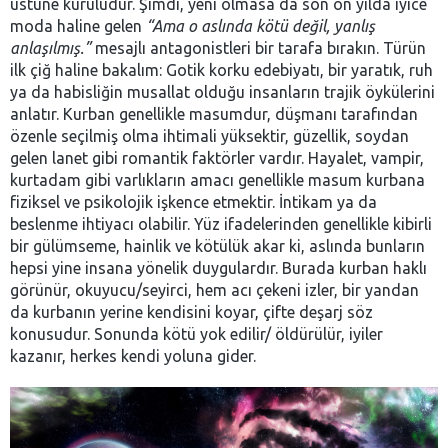
üstüne kuruludur. Şimdi, yeni olmasa da son on yılda iyice
moda haline gelen
“Ama o aslında kötü değil, yanlış
anlaşılmış.”
mesajlı antagonistleri bir tarafa bırakın. Türün
ilk çiğ haline bakalım: Gotik korku edebiyatı, bir yaratık, ruh
ya da habisliğin musallat olduğu insanların trajik öykülerini
anlatır. Kurban genellikle masumdur, düşmanı tarafından
özenle seçilmiş olma ihtimali yüksektir, güzellik, soydan
gelen lanet gibi romantik faktörler vardır. Hayalet, vampir,
kurtadam gibi varlıkların amacı genellikle masum kurbana
fiziksel ve psikolojik işkence etmektir. İntikam ya da
beslenme ihtiyacı olabilir. Yüz ifadelerinden genellikle kibirli
bir gülümseme, hainlik ve kötülük akar ki, aslında bunların
hepsi yine insana yönelik duygulardır. Burada kurban haklı
görünür, okuyucu/seyirci, hem acı çekeni izler, bir yandan
da kurbanın yerine kendisini koyar, çifte deşarj söz
konusudur. Sonunda kötü yok edilir/ öldürülür, iyiler
kazanır, herkes kendi yoluna gider.