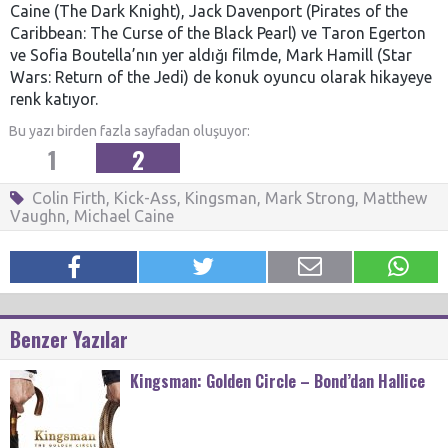
Caine (The Dark Knight), Jack Davenport (Pirates of the
Caribbean: The Curse of the Black Pearl) ve Taron Egerton
ve Sofia Boutella’nın yer aldığı filmde, Mark Hamill (Star
Wars: Return of the Jedi) de konuk oyuncu olarak hikayeye
renk katıyor.
Bu yazı birden fazla sayfadan oluşuyor:
1
2
Colin Firth
,
Kick-Ass
,
Kingsman
,
Mark Strong
,
Matthew
Vaughn
,
Michael Caine
Benzer Yazılar
Kingsman: Golden Circle – Bond’dan Hallice