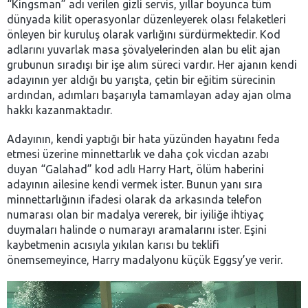
“Kingsman” adı verilen gizli servis, yıllar boyunca tüm
dünyada kilit operasyonlar düzenleyerek olası felaketleri
önleyen bir kuruluş olarak varlığını sürdürmektedir. Kod
adlarını yuvarlak masa şövalyelerinden alan bu elit ajan
grubunun sıradışı bir işe alım süreci vardır. Her ajanın kendi
adayının yer aldığı bu yarışta, çetin bir eğitim sürecinin
ardından, adımları başarıyla tamamlayan aday ajan olma
hakkı kazanmaktadır.
Adayının, kendi yaptığı bir hata yüzünden hayatını feda
etmesi üzerine minnettarlık ve daha çok vicdan azabı
duyan “Galahad” kod adlı Harry Hart, ölüm haberini
adayının ailesine kendi vermek ister. Bunun yanı sıra
minnettarlığının ifadesi olarak da arkasında telefon
numarası olan bir madalya vererek, bir iyiliğe ihtiyaç
duymaları halinde o numarayı aramalarını ister. Eşini
kaybetmenin acısıyla yıkılan karısı bu teklifi
önemsemeyince, Harry madalyonu küçük Eggsy’ye verir.