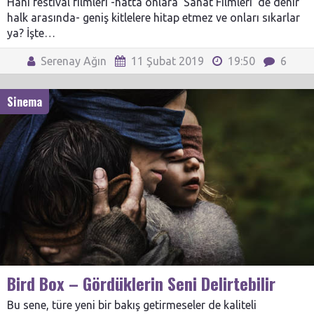
Hani festival filmleri -hatta onlara ‘Sanat Filmleri’ de denir
halk arasında- geniş kitlelere hitap etmez ve onları sıkarlar
ya? İşte…
Serenay Ağın
11 Şubat 2019
19:50
6
Sinema
Bird Box – Gördüklerin Seni Delirtebilir
Bu sene, türe yeni bir bakış getirmeseler de kaliteli