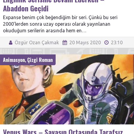
Abaddon Geçidi
Expanse benim çok beğendiğim bir seri. Çünkü bu seri
2000’lerden sonra uzay operası olarak yayınlanan
okuduğum serilerin arasında hem en…
Özgür Ozan Çakmak
20 Mayıs 2020
23:10
Animasyon
,
Çizgi Roman
Venus Wars – Savaşın Ortasında Tarafsız