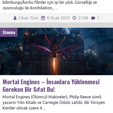
bilimkurgu/korku filmler için iyi bir yıldı. Görselliği ve
oyunculuğu ile Annihilation,…
Cihan Türe
8 Ocak 2019
21:08
1
Sinema
Mortal Engines – İnsanlara Yüklenmesi
Gereken Bir Sıfat Bu!
Mortal Engines (Ölümcül Makineler), Philip Reeve isimli
yazarın Yılın Kitabı ve Carnegie Ödülü sahibi, ilki Yürüyen
Kentler olmak üzere 4…