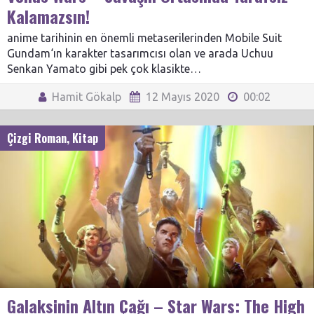
Kalamazsın!
anime tarihinin en önemli metaserilerinden Mobile Suit
Gundam‘ın karakter tasarımcısı olan ve arada Uchuu
Senkan Yamato gibi pek çok klasikte…
Hamit Gökalp
12 Mayıs 2020
00:02
Çizgi Roman
,
Kitap
Galaksinin Altın Çağı – Star Wars: The High