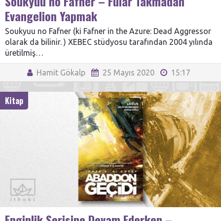
Soukyuu no Fafner – Fular Takmadan
Evangelion Yapmak
Soukyuu no Fafner (ki Fafner in the Azure: Dead Aggressor
olarak da bilinir. ) XEBEC stüdyosu tarafından 2004 yılında
üretilmiş…
Hamit Gökalp
25 Mayıs 2020
15:17
Kitap
Enginlik Serisine Devam Ederken –