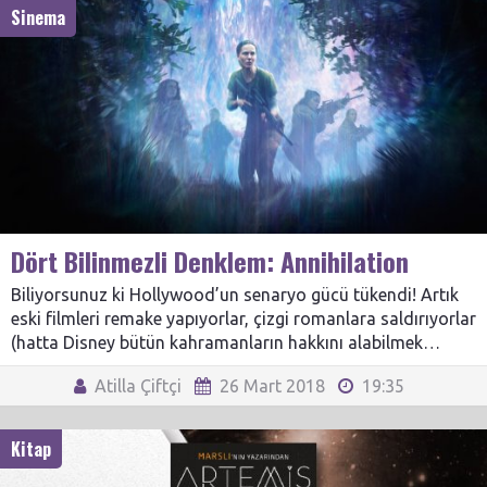
Sinema
Dört Bilinmezli Denklem: Annihilation
Biliyorsunuz ki Hollywood’un senaryo gücü tükendi! Artık
eski filmleri remake yapıyorlar, çizgi romanlara saldırıyorlar
(hatta Disney bütün kahramanların hakkını alabilmek…
Atilla Çiftçi
26 Mart 2018
19:35
Kitap