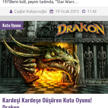
1970lerin kült, peynir tadında, “Star Wars…
Çağlar Kalaycıoğlu
19 Ocak 2015
11:42
Kutu Oyunu
Kardeşi Kardeşe Düşüren Kutu Oyunu!
Drakon