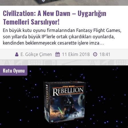
Civilization: A New Dawn – Uygarlığın
Temelleri Sarsılıyor!
En büyük kutu oyunu firmalarından Fantasy Flight Games,
son yıllarda büyük IP’lerle ortak çıkardıkları oyunlarda,
kendinden beklenmeyecek cesarette işlere imza…
E. Gökçe Çimen
11 Ekim 2018
18:41
Kutu Oyunu