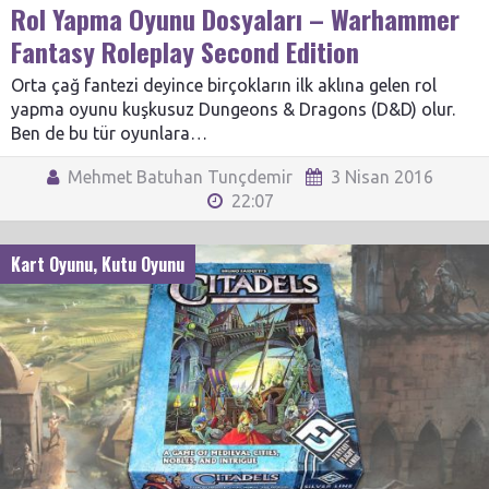
Rol Yapma Oyunu Dosyaları – Warhammer
Fantasy Roleplay Second Edition
Orta çağ fantezi deyince birçokların ilk aklına gelen rol
yapma oyunu kuşkusuz Dungeons & Dragons (D&D) olur.
Ben de bu tür oyunlara…
Mehmet Batuhan Tunçdemir
3 Nisan 2016
22:07
Kart Oyunu
,
Kutu Oyunu