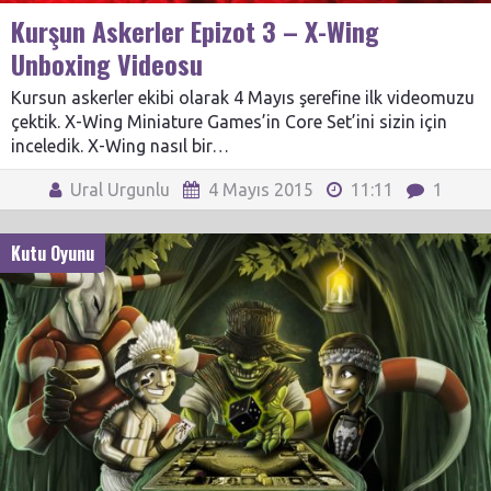
Kurşun Askerler Epizot 3 – X-Wing
Unboxing Videosu
Kursun askerler ekibi olarak 4 Mayıs şerefine ilk videomuzu
çektik. X-Wing Miniature Games’in Core Set’ini sizin için
inceledik. X-Wing nasıl bir…
Ural Urgunlu
4 Mayıs 2015
11:11
1
Kutu Oyunu