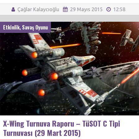
Çağlar Kalaycıoğlu
29 Mayıs 2015
12:58
Etkinlik
,
Savaş Oyunu
X-Wing Turnuva Raporu – TüSOT C Tipi
Turnuvası (29 Mart 2015)