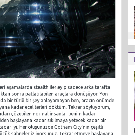
leri aşamalarda stealth ilerleyip sadece arka tarafta
uktan sonra patlatılabilen araçlara dönüşüyor. Yön
da bir türlü bir şey anlayamayan ben, aracın önümde
ana kadar ecel terleri döktüm. Tekrar söylüyorum,
adarı çözebilen normal insanlar benim kadar
den başlayana kadar sıkılmaya yetecek kadar bir
kadar iyi. Her ölüşünüzde Gotham City’nin çeşitli
 küçük sahneler izliyorsunuz. Tekrar etmeye başlayana