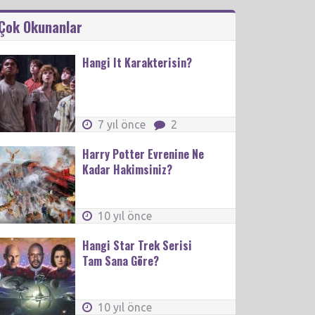
Çok Okunanlar
Hangi It Karakterisin?
7 yıl önce
2
Harry Potter Evrenine Ne
Kadar Hakimsiniz?
10 yıl önce
Hangi Star Trek Serisi
Tam Sana Göre?
10 yıl önce