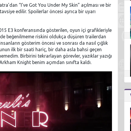
ra’dan “I’ve Got You Under My Skin” açılması ve bir
vsiye edilir. Spoilerlar öncesi ayrıca bir uyarı
015 E3 konferansında gösterilen, oyun içi grafikleriyle
le de beğenilmeme riskini oldukça düşüren trailerdan
nsanların gösterim öncesi ve sonrası da nasıl çığlık
yunun ilk bir saati hariç, bir daha asla bahsi geçen
medim. Birbirini tekrarlayan görevler, yazıklar yazığı
, Arkham Knight benim açımdan sınıfta kaldı.