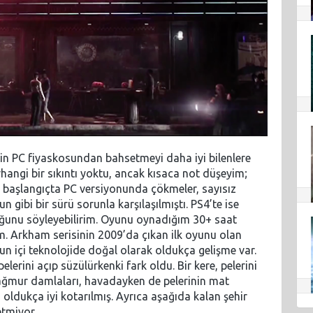
n PC fiyaskosundan bahsetmeyi daha iyi bilenlere
hangi bir sıkıntı yoktu, ancak kısaca not düşeyim;
 başlangıçta PC versiyonunda çökmeler, sayısız
gibi bir sürü sorunla karşılaşılmıştı. PS4’te ise
lduğunu söyleyebilirim. Oyunu oynadığım 30+ saat
ım. Arkham serisinin 2009’da çıkan ilk oyunu olan
n içi teknolojide doğal olarak oldukça gelişme var.
erini açıp süzülürkenki fark oldu. Bir kere, pelerini
ağmur damlaları, havadayken de pelerinin mat
oldukça iyi kotarılmış. Ayrıca aşağıda kalan şehir
etmiyor.