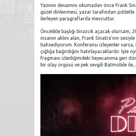
Yazının devamını okumadan önce Frank Sinat
güzel dinlenmesi, yazar tarafından şiddetle ta
ilerleyen paragraflarda mevcuttur.
Öncelikle başlığı birazcık açacak olursam, 2
insanın aklını alan, Frank Sinatra’nın sesiy
bahsediyorum. Konferansı izleyenler varsa, i
çığlığa bağırdığını hatırlayacaklardır. İşte o
fragmanı izlediğimdeki heyecanıma geri döne
bir olay örgüsü ve pek sevgili Batmobile ile