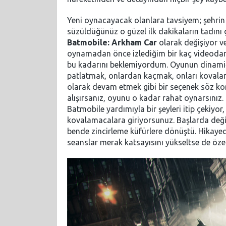
Yeni oynacayacak olanlara tavsiyem; şehrin
süzüldüğünüz o güzel ilk dakikaların tadını
Batmobile: Arkham Car
olarak değişiyor v
oynamadan önce izlediğim bir kaç videoda
bu kadarını beklemiyordum. Oyunun dinamiği 
patlatmak, onlardan kaçmak, onları koval
olarak devam etmek gibi bir seçenek söz kon
alışırsanız, oyunu o kadar rahat oynarsınız
Batmobile yardımıyla bir şeyleri itip çekiyor,
kovalamacalara giriyorsunuz. Başlarda deği
bende zincirleme küfürlere dönüştü. Hikay
seanslar merak katsayısını yükseltse de özell