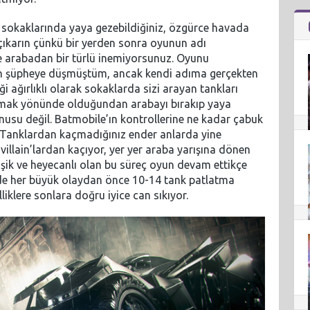
 sokaklarında yaya gezebildiğiniz, özgürce havada
 çıkarın çünkü bir yerden sonra oyunun adı
e arabadan bir türlü inemiyorsunuz. Oyunu
n şüpheye düşmüştüm, ancak kendi adıma gerçekten
ağırlıklı olarak sokaklarda sizi arayan tankları
amak yönünde olduğundan arabayı bırakıp yaya
usu değil. Batmobile’ın kontrollerine ne kadar çabuk
. Tanklardan kaçmadığınız ender anlarda yine
 villain’lardan kaçıyor, yer yer araba yarışına dönen
şik ve heyecanlı olan bu süreç oyun devam ettikçe
ede her büyük olaydan önce 10-14 tank patlatma
iklere sonlara doğru iyice can sıkıyor.