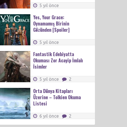
5 yıl önce
Yes, Your Grace:
Oynamamış Birinin
Gözünden [Spoiler]
5 yıl önce
Fantastik Edebiyatta
Okuması Zor Acayip İmlalı
İsimler
5 yıl önce
2
Orta Dünya Kitapları
Üzerine – Tolkien Okuma
Listesi
6 yıl önce
2