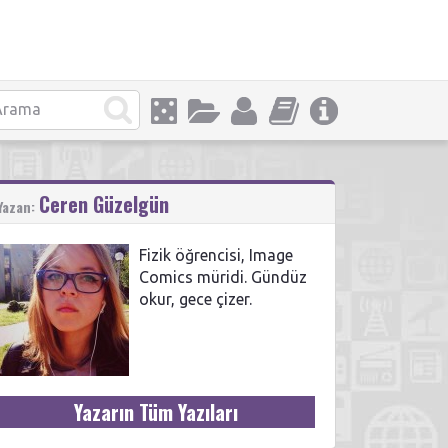
Ceren Güzelgün
Yazan:
Fizik öğrencisi, Image
Comics müridi. Gündüz
okur, gece çizer.
Yazarın Tüm Yazıları