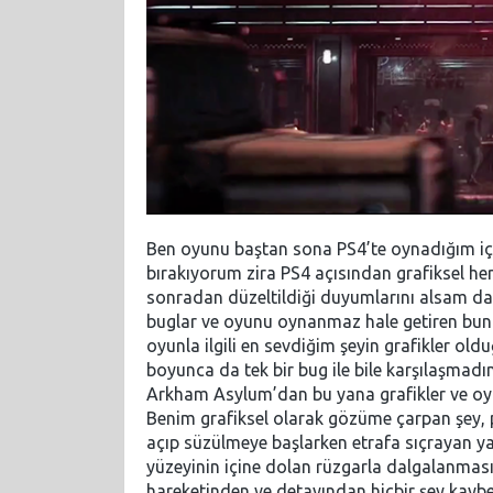
Ben oyunu baştan sona PS4’te oynadığım içi
bırakıyorum zira PS4 açısından grafiksel her
sonradan düzeltildiği duyumlarını alsam da
buglar ve oyunu oynanmaz hale getiren bunun 
oyunla ilgili en sevdiğim şeyin grafikler o
boyunca da tek bir bug ile bile karşılaşmad
Arkham Asylum’dan bu yana grafikler ve oyu
Benim grafiksel olarak gözüme çarpan şey, pel
açıp süzülmeye başlarken etrafa sıçrayan y
yüzeyinin içine dolan rüzgarla dalgalanması 
hareketinden ve detayından hiçbir şey kayb