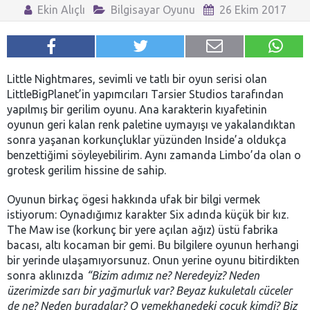
Ekin Alıçlı
Bilgisayar Oyunu
26 Ekim 2017
Little Nightmares, sevimli ve tatlı bir oyun serisi olan
LittleBigPlanet’in yapımcıları Tarsier Studios tarafından
yapılmış bir gerilim oyunu. Ana karakterin kıyafetinin
oyunun geri kalan renk paletine uymayışı ve yakalandıktan
sonra yaşanan korkunçluklar yüzünden Inside’a oldukça
benzettiğimi söyleyebilirim. Aynı zamanda Limbo’da olan o
grotesk gerilim hissine de sahip.
Oyunun birkaç ögesi hakkında ufak bir bilgi vermek
istiyorum: Oynadığımız karakter Six adında küçük bir kız.
The Maw ise (korkunç bir yere açılan ağız) üstü fabrika
bacası, altı kocaman bir gemi. Bu bilgilere oyunun herhangi
bir yerinde ulaşamıyorsunuz. Onun yerine oyunu bitirdikten
sonra aklınızda
“Bizim adımız ne? Neredeyiz? Neden
üzerimizde sarı bir yağmurluk var? Beyaz kukuletalı cüceler
de ne? Neden buradalar? O yemekhanedeki çocuk kimdi? Biz