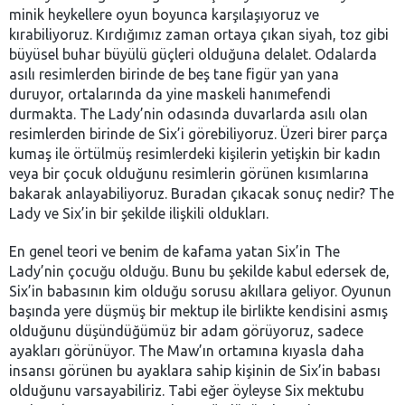
minik heykellere oyun boyunca karşılaşıyoruz ve
kırabiliyoruz. Kırdığımız zaman ortaya çıkan siyah, toz gibi
büyüsel buhar büyülü güçleri olduğuna delalet. Odalarda
asılı resimlerden birinde de beş tane figür yan yana
duruyor, ortalarında da yine maskeli hanımefendi
durmakta. The Lady’nin odasında duvarlarda asılı olan
resimlerden birinde de Six’i görebiliyoruz. Üzeri birer parça
kumaş ile örtülmüş resimlerdeki kişilerin yetişkin bir kadın
veya bir çocuk olduğunu resimlerin görünen kısımlarına
bakarak anlayabiliyoruz. Buradan çıkacak sonuç nedir? The
Lady ve Six’in bir şekilde ilişkili oldukları.
En genel teori ve benim de kafama yatan Six’in The
Lady’nin çocuğu olduğu. Bunu bu şekilde kabul edersek de,
Six’in babasının kim olduğu sorusu akıllara geliyor. Oyunun
başında yere düşmüş bir mektup ile birlikte kendisini asmış
olduğunu düşündüğümüz bir adam görüyoruz, sadece
ayakları görünüyor. The Maw’ın ortamına kıyasla daha
insansı görünen bu ayaklara sahip kişinin de Six’in babası
olduğunu varsayabiliriz. Tabi eğer öyleyse Six mektubu