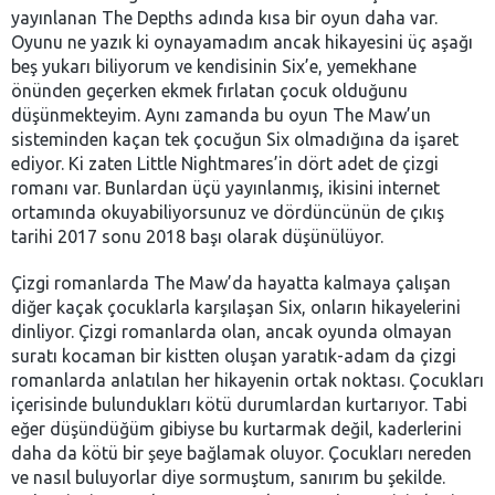
yayınlanan The Depths adında kısa bir oyun daha var.
Oyunu ne yazık ki oynayamadım ancak hikayesini üç aşağı
beş yukarı biliyorum ve kendisinin Six’e, yemekhane
önünden geçerken ekmek fırlatan çocuk olduğunu
düşünmekteyim. Aynı zamanda bu oyun The Maw’un
sisteminden kaçan tek çocuğun Six olmadığına da işaret
ediyor. Ki zaten Little Nightmares’in dört adet de çizgi
romanı var. Bunlardan üçü yayınlanmış, ikisini internet
ortamında okuyabiliyorsunuz ve dördüncünün de çıkış
tarihi 2017 sonu 2018 başı olarak düşünülüyor.
Çizgi romanlarda The Maw’da hayatta kalmaya çalışan
diğer kaçak çocuklarla karşılaşan Six, onların hikayelerini
dinliyor. Çizgi romanlarda olan, ancak oyunda olmayan
suratı kocaman bir kistten oluşan yaratık-adam da çizgi
romanlarda anlatılan her hikayenin ortak noktası. Çocukları
içerisinde bulundukları kötü durumlardan kurtarıyor. Tabi
eğer düşündüğüm gibiyse bu kurtarmak değil, kaderlerini
daha da kötü bir şeye bağlamak oluyor. Çocukları nereden
ve nasıl buluyorlar diye sormuştum, sanırım bu şekilde.