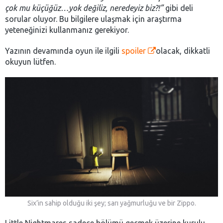
çok mu küçüğüz…yok değiliz, neredeyiz biz?!”
gibi deli
sorular oluyor. Bu bilgilere ulaşmak için araştırma
yeteneğinizi kullanmanız gerekiyor.
Yazının devamında oyun ile ilgili
spoiler
olacak, dikkatli
okuyun lütfen.
Six’in sahip olduğu iki şey; sarı yağmurluğu ve bir Zippo.