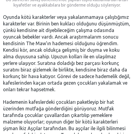
kıyafetler ve ayakkabılara bir gönderme olduğu söyleniyor.
Oyunda kötü karakterler veya yakalanmamaya çalıştığımız
karakterler var. Birinin ben kuklacı olduğunu düşünmüştüm,
çünkü kendisine ait diyebileceğim çalışma odasında
oyuncak bebekler vardı. Ancak araştırmalarım sonucu
kendisinin The Maw’ın hademesi olduğunu öğrendim.
Kendisi kör, ancak oldukça gelişmiş bir duyma ve koku
alma duyusuna sahip. Upuzun kolları ile en ulaşılmaz
yerlere ulaşıyor. Suratına doladığı bez parçası korkunç
suratını biraz gizlemek ile birlikte, kendisine biraz daha da
korkunç bir hava katıyor. Görevi de sadece hademelik değil,
kafeslerinden kaçan ortada gezen çocukları yakalamak ve
onları tekrar hapsetmek.
Hademenin kafeslerdeki çocukları paketleyip bir hat
üzerinden mutfağa gönderdiğini görüyoruz. Mutfak
tarafında çocuklar çuvallardan çıkartılıp yemeklere
malzeme oluyorlar; oyunun diğer bir kötü karakterleri
şişman İkiz Aşçılar tarafından. Bu aşçılar ile ilgili bilinmesi