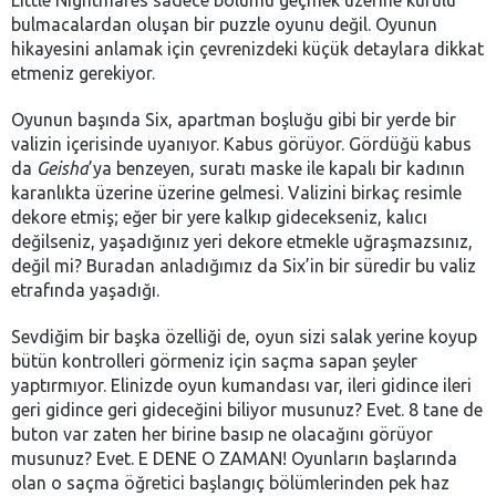
Little Nightmares sadece bölümü geçmek üzerine kurulu
bulmacalardan oluşan bir puzzle oyunu değil. Oyunun
hikayesini anlamak için çevrenizdeki küçük detaylara dikkat
etmeniz gerekiyor.
Oyunun başında Six, apartman boşluğu gibi bir yerde bir
valizin içerisinde uyanıyor. Kabus görüyor. Gördüğü kabus
da
Geisha
’ya benzeyen, suratı maske ile kapalı bir kadının
karanlıkta üzerine üzerine gelmesi. Valizini birkaç resimle
dekore etmiş; eğer bir yere kalkıp gidecekseniz, kalıcı
değilseniz, yaşadığınız yeri dekore etmekle uğraşmazsınız,
değil mi? Buradan anladığımız da Six’in bir süredir bu valiz
etrafında yaşadığı.
Sevdiğim bir başka özelliği de, oyun sizi salak yerine koyup
bütün kontrolleri görmeniz için saçma sapan şeyler
yaptırmıyor. Elinizde oyun kumandası var, ileri gidince ileri
geri gidince geri gideceğini biliyor musunuz? Evet. 8 tane de
buton var zaten her birine basıp ne olacağını görüyor
musunuz? Evet. E DENE O ZAMAN! Oyunların başlarında
olan o saçma öğretici başlangıç bölümlerinden pek haz