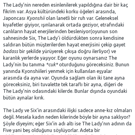
The Lady’nin nereden esinlenilerek yapıldığına dair bir kaç
fikrim var. Asya kültüründeki korku öğeleri arasında,
Japoncası
Kyonshii
olan lanetli bir ruh var. Geleneksel
kıyafetler giyiyor, ışınlanarak ortada geziyor, etrafındaki
canlıların hayat enerjilerinden besleniyor(oyunun son
sahnesinde Six, The Lady’i öldürdükten sonra kendisine
saldıran bütün müşterilerden hayat enerjisini çekip gayet
badass
bir şekilde yürüyerek çıkışa doğru ilerliyor) ve
karanlık yerlerde yaşıyor. Eğer oyunu oynarsanız The
Lady’nin bu tanıma
*cuk*
oturduğunu göreceksiniz. Bunun
yanında Kyonshiileri yenmek için kullanılan eşyalar
arasında da ayna var. Oyunda sağlam olan iki tane ayna
göreceksiniz, biri tuvalette tek taraflı bir ayna, diğeri de
The Lady’nin odasındaki kilerde. Bunlar dışında oyundaki
bütün aynalar kırık.
The Lady ve Six’in arasındaki ilişki sadece anne-kız olmaları
değil. Mesela kadın neden kilerinde böyle bir ayna saklıyor?
Şöyle diyeyim; eğer Six’in adı altı ise The Lady’nın adının da
Five yani beş olduğunu söylüyorlar. Adeta bir