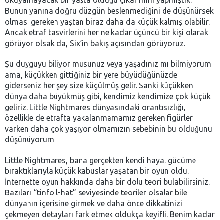
okuyamayacak bir yaşta olduğu çıkarımını yapmıştık.
Bunun yanına doğru düzgün beslenmediğini de düşünürsek
olması gereken yaştan biraz daha da küçük kalmış olabilir.
Ancak etraf tasvirlerini her ne kadar üçüncü bir kişi olarak
görüyor olsak da, Six’in bakış açısından görüyoruz.
Şu duyguyu biliyor musunuz veya yaşadınız mı bilmiyorum
ama, küçükken gittiğiniz bir yere büyüdüğünüzde
giderseniz her şey size küçülmüş gelir. Sanki küçükken
dünya daha büyükmüş gibi, kendimiz kendimize çok küçük
geliriz. Little Nightmares dünyasındaki orantısızlığı,
özellikle de etrafta yakalanmamamız gereken figürler
varken daha çok yaşıyor olmamızın sebebinin bu olduğunu
düşünüyorum.
Little Nightmares, bana gerçekten kendi hayal gücüme
bıraktıklarıyla küçük kabuslar yaşatan bir oyun oldu.
İnternette oyun hakkında daha bir dolu teori bulabilirsiniz.
Bazıları “tinfoil-hat” seviyesinde teoriler olsalar bile
dünyanın içerisine girmek ve daha önce dikkatinizi
çekmeyen detayları fark etmek oldukça keyifli. Benim kadar