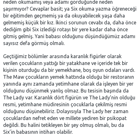
neden okumamış veya adamı gördüğünde neden
şaşırmıyor? Cevaplar basit; ya Six okuma yazma öğreneceği
bir eğitimden geçmemiş ya da okuyabilecek yaşa daha
gelmemiş küçük bir kız. İkinci sorunun cevabı da, daha önce
dediğim gibi Six izlediği rotayı bir yere kadar daha önce
gitmiş gelmiş. Yani babası olduğunu düşündüğümüz adamı
sayısız defa görmüş olmalı.
Geçtiğimiz bölümler arasında karanlık figürler olarak
verilen çocukların yattığı bir yatakhane ve içeride tek bir
kişinin oturduğu da bir yemekhane, boş oyun odaları vardı.
The Maw çocukların yemek hattında olduğu bir restoranın
yanında aynı zamanda yetimhane olarak da işleyen bir yer
olduğunu düşünmek yanlış olmaz. Bu tesisin başında da
The Lady var. Karanlık dört figürün ve The Lady’nin olduğu
resmi, yetimhane müdiresinin çocuklarla çekilmiş resmi
olduğunu düşünebiliriz. Dolayısıyla The Lady her zaman
çocuklardan nefret eden ve millete yediren bir psikopat
değildi. Bu halini tetikleyen bir şey olmuş olmalı, bu da
Six’in babasının intiharı olabilir.