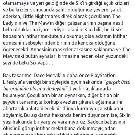
olamamaya ve yeri geldiğinde de Six’in girdiği açlık krizleri
ve bu krizler sonucunda şahit olduğumuz şeylere işaret
ederken, Little Nightmares direk olarak çocukların The
Lady’nin ve The Maw’ın diğer çalışanlarının başına nasıl
bela olduklarına işaret ediyor olabilir. Kim bilir, belki Six
babasının intihar mektubunu okumuş olsa adamın intihar
etmesinin sebeplerinden birinin de kendisi olduğunu
öğrenecekti. Annesinin maskeler arkasına saklanma ve The
Maw’daki bütün aynaları kırmasına neden olan yüzündeki
şeyi de belki Six yaptı…
Baş tasarımcı Dace Mervik’in daha önce PlayStation
Lifestyle’a verdiği bir söyleşide oyun hakkında
“gerçek üstü
bir erginliğe ulaşma deneyimi”
diye bir açıklamada
bulunuyor. Çocukların bir an oynarken, diğer bir an bir
şeyden tamamıyla korkup avazları çıkarak ağlamalarını
abartarak anlatabilecek bir dünya kurmaya çalıştıklarını
söylemiş. Bu açıklama hakkında benim düşüncem ise, Six’in
yaşı hakkında bir yargıya varamıyoruz. Sadece babasının
ölüsünü görüp intihar mektubuna dokunmayışından