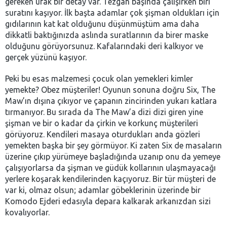
gereken ufak bir detay var. Tezgah başında çalışırken biri
suratını kaşıyor. İlk başta adamlar çok şişman oldukları için
gıdılarının kat kat olduğunu düşünmüştüm ama daha
dikkatli baktığınızda aslında suratlarının da birer maske
olduğunu görüyorsunuz. Kafalarındaki deri kalkıyor ve
gerçek yüzünü kaşıyor.
Peki bu esas malzemesi çocuk olan yemekleri kimler
yemekte? Obez müşteriler! Oyunun sonuna doğru Six, The
Maw’ın dışına çıkıyor ve çapanın zincirinden yukarı katlara
tırmanıyor. Bu sırada da The Maw’a dizi dizi giren yine
şişman ve bir o kadar da çirkin ve korkunç müşterileri
görüyoruz. Kendileri masaya oturdukları anda gözleri
yemekten başka bir şey görmüyor. Ki zaten Six de masaların
üzerine çıkıp yürümeye başladığında uzanıp onu da yemeye
çalışıyorlarsa da şişman ve güdük kollarının ulaşmayacağı
yerlere koşarak kendilerinden kaçıyoruz. Bir tür müşteri de
var ki, olmaz olsun; adamlar göbeklerinin üzerinde bir
Komodo Ejderi edasıyla depara kalkarak arkanızdan sizi
kovalıyorlar.