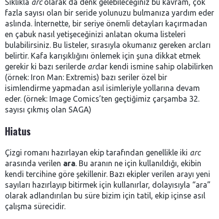
Sıklıkla
arc
olarak da denk gelebileceğiniz bu kavram, çok
fazla sayısı olan bir seride yolunuzu bulmanıza yardım eder
aslında. İnternette, bir seriye önemli detayları kaçırmadan
en çabuk nasıl yetişeceğinizi anlatan okuma listeleri
bulabilirsiniz. Bu listeler, sırasıyla okumanız gereken arcları
belirtir. Kafa karışıklığını önlemek için şuna dikkat etmek
gerekir ki bazı serilerde
arc
lar
kendi ismine sahip olabilirken
(örnek: Iron Man: Extremis) bazı seriler özel bir
isimlendirme yapmadan asıl isimleriyle yollarına devam
eder. (örnek: Image Comics’ten geçtiğimiz çarşamba 32.
sayısı çıkmış olan SAGA)
Hiatus
Çizgi romanı hazırlayan ekip tarafından genellikle iki
arc
arasında verilen
ara
. Bu aranın ne için kullanıldığı, ekibin
kendi tercihine göre şekillenir. Bazı ekipler verilen arayı yeni
sayıları hazırlayıp bitirmek için kullanırlar, dolayısıyla “ara”
olarak adlandırılan bu süre bizim için tatil, ekip içinse asıl
çalışma sürecidir.