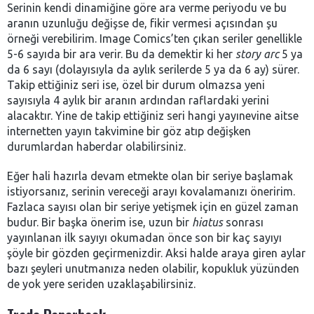
Serinin kendi dinamiğine göre ara verme periyodu ve bu
aranın uzunluğu değişse de, fikir vermesi açısından şu
örneği verebilirim. Image Comics’ten çıkan seriler genellikle
5-6 sayıda bir ara verir. Bu da demektir ki her
story arc
5 ya
da 6 sayı (dolayısıyla da aylık serilerde 5 ya da 6 ay) sürer.
Takip ettiğiniz seri ise, özel bir durum olmazsa yeni
sayısıyla 4 aylık bir aranın ardından raflardaki yerini
alacaktır. Yine de takip ettiğiniz seri hangi yayınevine aitse
internetten yayın takvimine bir göz atıp değişken
durumlardan haberdar olabilirsiniz.
Eğer hali hazırla devam etmekte olan bir seriye başlamak
istiyorsanız, serinin vereceği arayı kovalamanızı öneririm.
Fazlaca sayısı olan bir seriye yetişmek için en güzel zaman
budur. Bir başka önerim ise, uzun bir
hiatus
sonrası
yayınlanan ilk sayıyı okumadan önce son bir kaç sayıyı
şöyle bir gözden geçirmenizdir. Aksi halde araya giren aylar
bazı şeyleri unutmanıza neden olabilir, kopukluk yüzünden
de yok yere seriden uzaklaşabilirsiniz.