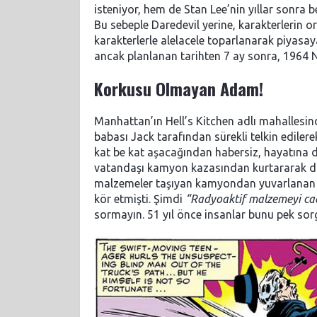
isteniyor, hem de Stan Lee’nin yıllar sonra b
Bu sebeple Daredevil yerine, karakterlerin o
karakterlerle alelacele toparlanarak piyasay
ancak planlanan tarihten 7 ay sonra, 1964 N
Korkusu Olmayan Adam!
Manhattan’ın Hell’s Kitchen adlı mahallesin
babası Jack tarafından sürekli telkin ediler
kat be kat aşacağından habersiz, hayatına 
vatandaşı kamyon kazasından kurtararak d
malzemeler taşıyan kamyondan yuvarlanan bir
kör etmişti. Şimdi
“Radyoaktif malzemeyi cad
sormayın. 51 yıl önce insanlar bunu pek s