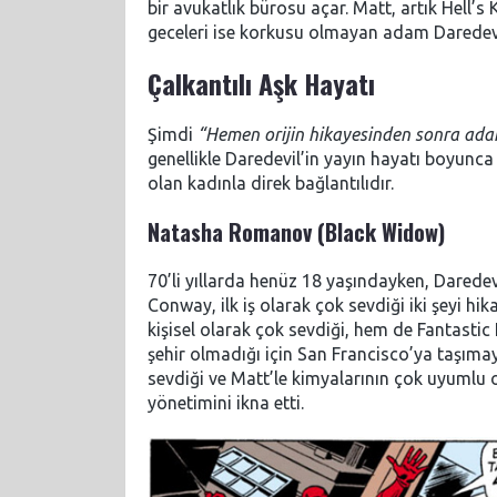
bir avukatlık bürosu açar. Matt, artık Hell’s
geceleri ise korkusu olmayan adam Daredevi
Çalkantılı Aşk Hayatı
Şimdi
“Hemen orijin hikayesinden sonra adam
genellikle Daredevil’in yayın hayatı boyunc
olan kadınla direk bağlantılıdır.
Natasha Romanov (Black Widow)
70’li yıllarda henüz 18 yaşındayken, Daredev
Conway, ilk iş olarak çok sevdiği iki şeyi h
kişisel olarak çok sevdiği, hem de Fantastic 
şehir olmadığı için San Francisco’ya taşımay
sevdiği ve Matt’le kimyalarının çok uyuml
yönetimini ikna etti.