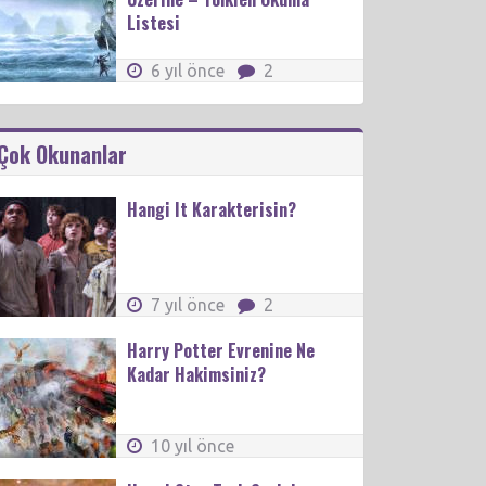
Listesi
6 yıl önce
2
Çok Okunanlar
Hangi It Karakterisin?
7 yıl önce
2
Harry Potter Evrenine Ne
Kadar Hakimsiniz?
10 yıl önce