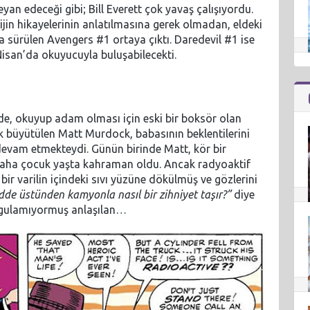
eyan edeceği gibi; Bill Everett çok yavaş çalışıyordu.
rijin hikayelerinin anlatılmasına gerek olmadan, eldeki
a sürülen Avengers #1 ortaya çıktı. Daredevil #1 ise
isan’da okuyucuyla buluşabilecekti.
de, okuyup adam olması için eski bir boksör olan
ek büyütülen Matt Murdock, babasının beklentilerini
devam etmekteydi. Günün birinde Matt, kör bir
aha çocuk yaşta kahraman oldu. Ancak radyoaktif
 varilin içindeki sıvı yüzüne dökülmüş ve gözlerini
de üstünden kamyonla nasıl bir zihniyet taşır?”
diye
orgulamıyormuş anlaşılan…