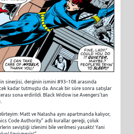
in sinerjisi, derginin ismini #93–108 arasında
k kadar tutmuştu da. Ancak bir süre sonra satışlar
erası sona erdirildi. Black Widow ise Avengers’tan
.
lirteyim: Matt ve Natasha aynı apartmanda kalıyor,
ics Code Authority” adlı kurallar gereği, çoluk
in seviştiği izlenimi bile verilmesi yasaktı! Yani
olun! Sevişmeyin!”