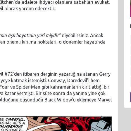
 Kitchen’da adalete ihtiyacı olanlara sabahları avukat,
l olarak yardım edecektir.
ın aşk hayatının yeri miydi?”
diyebilirsiniz. Ancak
a en önemli kırılma noktaları, o dönemler hayatında
il #72’den itibaren derginin yazarlığına atanan Gerry
ikayeye katmak istemişti. Conway, Daredevil’i hem
Four ve Spider-Man gibi kahramanların cirit attığı bir
a karar vermişti. Bir süre sonra da yanına yine çok
u olduğunu düşündüğü Black Widow’u eklemeye Marvel