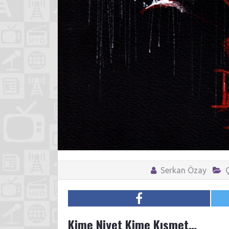
Serkan Özay
Kime Niyet Kime Kısmet…