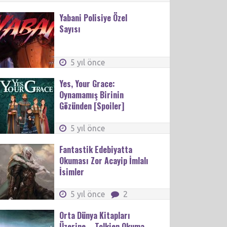
Yabani Polisiye Özel
Sayısı
5 yıl önce
Yes, Your Grace:
Oynamamış Birinin
Gözünden [Spoiler]
5 yıl önce
Fantastik Edebiyatta
Okuması Zor Acayip İmlalı
İsimler
5 yıl önce
2
Orta Dünya Kitapları
Üzerine – Tolkien Okuma