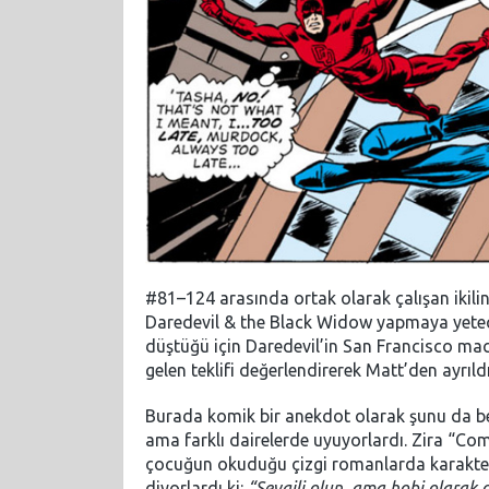
#81–124 arasında ortak olarak çalışan ikilin
Daredevil & the Black Widow yapmaya yetece
düştüğü için Daredevil’in San Francisco mac
gelen teklifi değerlendirerek Matt’den ayrıldı
Burada komik bir anekdot olarak şunu da be
ama farklı dairelerde uyuyorlardı. Zira “Com
çocuğun okuduğu çizgi romanlarda karakterler
diyorlardı ki:
“Sevgili olun, ama hobi olarak 