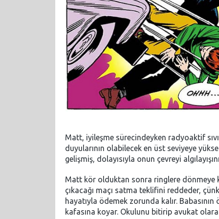
Matt, iyileşme sürecindeyken radyoaktif sıv
duyularının olabilecek en üst seviyeye yükse
gelişmiş, dolayısıyla onun çevreyi algılayışı
Matt kör olduktan sonra ringlere dönmeye ka
çıkacağı maçı satma teklifini reddeder, çünk
hayatıyla ödemek zorunda kalır. Babasının ö
kafasına koyar. Okulunu bitirip avukat olar