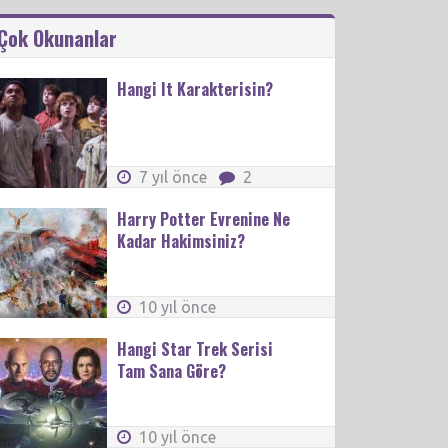
Çok Okunanlar
Hangi It Karakterisin?
7 yıl önce
2
Harry Potter Evrenine Ne
Kadar Hakimsiniz?
10 yıl önce
Hangi Star Trek Serisi
Tam Sana Göre?
10 yıl önce