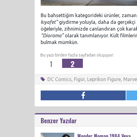
Bu bahsettiğim kategorideki ürünler, zama
kıyafet”
giydirme yoluyla, daha da gerçekçi 
öğeleriyle, zihnimizde canlandıran çok karak
“Diorama”
olarak tanımlanıyor. Kült filmler
bulmak mümkün.
Bu yazı birden fazla sayfadan oluşuyor:
1
2
DC Comics
,
Figür
,
Leprikon Figure
,
Marve
Benzer Yazılar
Wonder Woman 1984 Veya