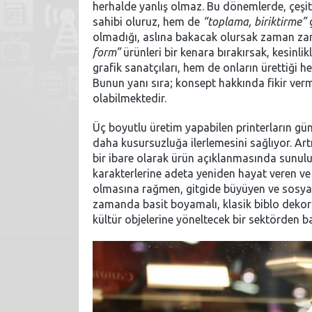
herhalde yanlış olmaz. Bu dönemlerde, çeşit
sahibi oluruz, hem de
“toplama, biriktirme”
g
olmadığı, aslına bakacak olursak zaman zam
form”
ürünleri bir kenara bırakırsak, kesinl
grafik sanatçıları, hem de onların ürettiği h
Bunun yanı sıra; konsept hakkında fikir ve
olabilmektedir.
Üç boyutlu üretim yapabilen printerların gü
daha kusursuzluğa ilerlemesini sağlıyor. Artı
bir ibare olarak ürün açıklanmasında sunuluyo
karakterlerine adeta yeniden hayat veren ve 
olmasına rağmen, gitgide büyüyen ve sosyal 
zamanda basit boyamalı, klasik biblo deko
kültür objelerine yöneltecek bir sektörden 