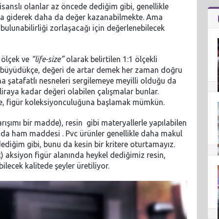
anslı olanlar az öncede dediğim gibi, genellikle
sada giderek daha da değer kazanabilmekte. Ama
ulunabilirliği zorlaşacağı için değerlenebilecek
4 ölçek ve
“life-size”
olarak belirtilen 1:1 ölçekli
büyüdükçe, değeri de artar demek her zaman doğru
a şatafatlı nesneleri sergilemeye meyilli olduğu da
liraya kadar değeri olabilen çalışmalar bunlar.
, figür koleksiyonculuğuna başlamak mümkün.
ışımı bir madde), resin gibi materyallerle yapılabilen
sur da ham maddesi . Pvc ürünler genellikle daha makul
ediğim gibi, bunu da kesin bir kritere oturtamayız.
ek) aksiyon figür alanında heykel dediğimiz resin,
ecek kalitede şeyler üretiliyor.