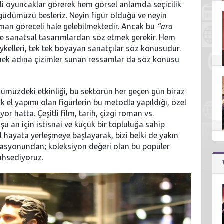
li oyuncaklar görerek hem görsel anlamda seçicilik
üdümüzü besleriz. Neyin figür olduğu ve neyin
an göreceli hale gelebilmektedir. Ancak bu
“ara
ikle sanatsal tasarımlardan söz etmek gerekir. Hem
eykelleri, tek tek boyayan sanatçılar söz konusudur.
rmek adına çizimler sunan ressamlar da söz konusu
nümüzdeki etkinliği, bu sektörün her geçen gün biraz
k el yapımı olan figürlerin bu metodla yapıldığı, özel
r hatta. Çeşitli film, tarih, çizgi roman vs.
şu an için istisnai ve küçük bir topluluğa sahip
hayata yerleşmeye başlayarak, bizi belki de yakın
rasyonundan; koleksiyon değeri olan bu popüler
bahsediyoruz.