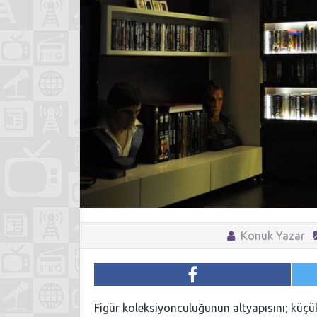
Konuk Yazar
Figür koleksiyonculuğunun altyapısını; küç