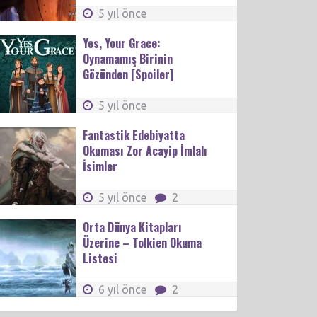
5 yıl önce
Yes, Your Grace:
Oynamamış Birinin
Gözünden [Spoiler]
5 yıl önce
Fantastik Edebiyatta
Okuması Zor Acayip İmlalı
İsimler
5 yıl önce
2
Orta Dünya Kitapları
Üzerine – Tolkien Okuma
Listesi
6 yıl önce
2