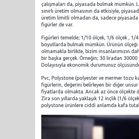
çalışmaları da, piyasada bulmak mümkün. Lis
sınırlı üretim olmasının da etkisiyle, piya
üretim limitli olmadan da, sadece piyasada b
figürler de var.
Figürleri temelde; 1/10 ölçek, 1/6 ölçek , 1/
boyutlarda bulmak mümkün. Ürünün ölçeği 
olmamakla birlikte, bizim insanlarımızın dah
bir başka gerçek. Örneğin; 30 liradan 30000 
Dolayısıyla ekonomik durumunuz ölçüsünde
Pvc, Polystone (polyester ve mermer tozu kar
figürlerin, değerini belirleyen bir diğer un
fiyatlarda olmakta. Ancak az önce ölçekte d
Zira son yıllarda yaklaşık 12 inçlik (1/6 ölç
polystone ürünlere ciddi anlamda kafa tutabil