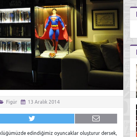
Figür
13 Aralık 2014
üklüğümüzde edindiğimiz oyuncaklar oluşturur dersek,