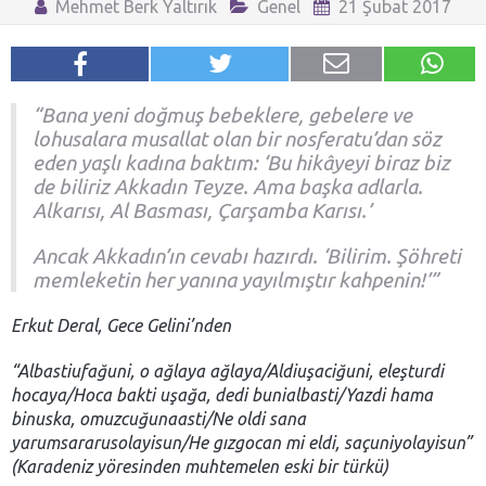
Mehmet Berk Yaltırık
Genel
21 Şubat 2017
“Bana yeni doğmuş bebeklere, gebelere ve
lohusalara musallat olan bir nosferatu’dan söz
eden yaşlı kadına baktım: ‘Bu hikâyeyi biraz biz
de biliriz Akkadın Teyze. Ama başka adlarla.
Alkarısı, Al Basması, Çarşamba Karısı.’
Ancak Akkadın’ın cevabı hazırdı. ‘Bilirim. Şöhreti
memleketin her yanına yayılmıştır kahpenin!’”
Erkut Deral, Gece Gelini’nden
“Albastiufağuni, o ağlaya ağlaya/Aldiuşaciğuni, eleşturdi
hocaya/Hoca bakti uşağa, dedi bunialbasti/Yazdi hama
binuska, omuzcuğunaasti/Ne oldi sana
yarumsararusolayisun/He gızgocan mi eldi, saçuniyolayisun”
(Karadeniz yöresinden muhtemelen eski bir türkü)