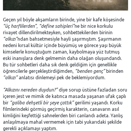
Geçen yıl böyle akşamların birinde, yine bir kafe köşesinde
“üç harflilerden”
,
“define sahipleri”
ne bir nice korkulu
rivayet dillendirilmekteyken, sohbettekilerden birinin
“alkızı”
ndan bahsetmesiyle hayli şaşırmıştım. Şaşırmanın
nedeni kırsal kültür içinde büyümüş ve görece yaşı büyük
kimselerle konuştuğum zaman, kaybolmaya yüz tutmuş
eski inanışlara denk gelmemin daha olağan oluşundandı.
Bu tür sohbetleri daha sık denk geldiğim için genellikle
öğrencilerle gerçekleştirdiğimden,
“benden genç”
birinden
“alkızı”
anlatısı dinlemeyi pek de beklemiyordum.
“Alkızını nereden duydun?”
diye sorup üstüne fazladan soru
içeren jest ve mimik de katınca masada yaşanan ufak çaplı
bir
“galiba dehşetli bir şeye çattık”
gerilimi yaşandı. Korku
filmlerindeki görmüş geçirmiş karakterin, canavarın asıl
kimliğini keşfettiği sahnelerden biri canlandı adeta. Yanlış
anlaşılmaya mahal vermemek için tabi yukarıdaki şekilde
gerekli açıklamayı yaptım.