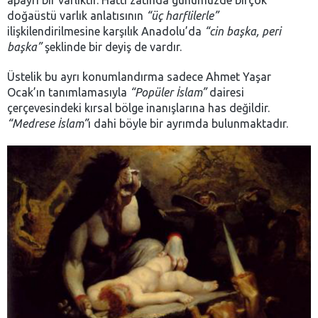
apayrı bir varlıktır. Hattı zatında günümüzde birçok
doğaüstü varlık anlatısının
“üç harflilerle”
ilişkilendirilmesine karşılık Anadolu’da
“cin başka, peri
başka”
şeklinde bir deyiş de vardır.
Üstelik bu ayrı konumlandırma sadece Ahmet Yaşar
Ocak’ın tanımlamasıyla
“Popüler İslam”
dairesi
çerçevesindeki kırsal bölge inanışlarına has değildir.
“Medrese İslam”
ı dahi böyle bir ayrımda bulunmaktadır.