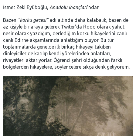
İsmet Zeki Eyüboğlu,
Anadolu İnançları
’ndan
Bazen
“korku gecesi”
adı altında daha kalabalık, bazen de
az kişiyle bir araya gelerek Twiter’da flood olarak yahut
nesir olarak yazdığım, derlediğim korku hikayelerini canlı
canlı Edirne akşamlarında anlattığım oluyor. Bu tür
toplanmalarda genelde ilk birkaç hikayeyi takiben
dinleyiciler de katılıp kendi yörelerinden anlatıları,
rivayetleri aktarıyorlar. Öğrenci şehri olduğundan farklı
bölgelerden hikayelere, söylencelere sıkça denk geliyorum.