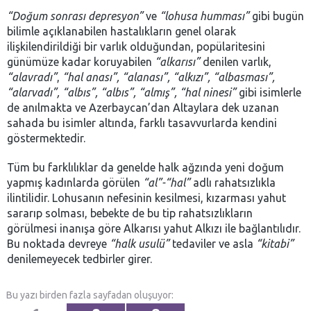
“Doğum sonrası depresyon”
ve
“lohusa humması”
gibi bugün
bilimle açıklanabilen hastalıkların genel olarak
ilişkilendirildiği bir varlık olduğundan, popülaritesini
günümüze kadar koruyabilen
“alkarısı”
denilen varlık,
“alavradı”
,
“hal anası”, “alanası”, “alkızı”, “albasması”,
“alarvadı”, “albıs”, “albıs”, “almış”, “hal ninesi”
gibi isimlerle
de anılmakta ve Azerbaycan’dan Altaylara dek uzanan
sahada bu isimler altında, farklı tasavvurlarda kendini
göstermektedir.
Tüm bu farklılıklar da genelde halk ağzında yeni doğum
yapmış kadınlarda görülen
“al”-“hal”
adlı rahatsızlıkla
ilintilidir. Lohusanın nefesinin kesilmesi, kızarması yahut
sararıp solması, bebekte de bu tip rahatsızlıkların
görülmesi inanışa göre Alkarısı yahut Alkızı ile bağlantılıdır.
Bu noktada devreye
“halk usulü”
tedaviler ve asla
“kitabi”
denilemeyecek tedbirler girer.
Bu yazı birden fazla sayfadan oluşuyor: