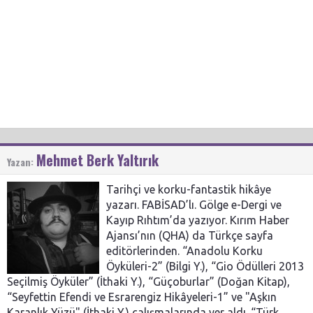
Mehmet Berk Yaltırık
Yazan:
Tarihçi ve korku-fantastik hikâye
yazarı. FABİSAD’lı. Gölge e-Dergi ve
Kayıp Rıhtım’da yazıyor. Kırım Haber
Ajansı’nın (QHA) da Türkçe sayfa
editörlerinden. “Anadolu Korku
Öyküleri-2” (Bilgi Y.), “Gio Ödülleri 2013
Seçilmiş Öyküler” (İthaki Y.), “Güçoburlar” (Doğan Kitap),
“Seyfettin Efendi ve Esrarengiz Hikâyeleri-1” ve "Aşkın
Karanlık Yüzü" (İthaki Y.) çalışmalarında yer aldı. “Türk