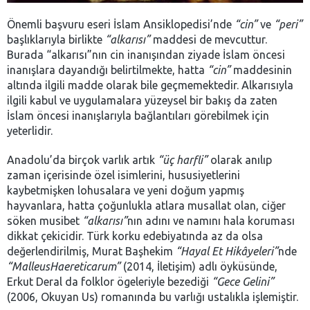
Önemli başvuru eseri İslam Ansiklopedisi’nde
“cin”
ve
“peri”
başlıklarıyla birlikte
“alkarısı”
maddesi de mevcuttur.
Burada “alkarısı”nın cin inanışından ziyade İslam öncesi
inanışlara dayandığı belirtilmekte, hatta
“cin”
maddesinin
altında ilgili madde olarak bile geçmemektedir. Alkarısıyla
ilgili kabul ve uygulamalara yüzeysel bir bakış da zaten
İslam öncesi inanışlarıyla bağlantıları görebilmek için
yeterlidir.
Anadolu’da birçok varlık artık
“üç harfli”
olarak anılıp
zaman içerisinde özel isimlerini, hususiyetlerini
kaybetmişken lohusalara ve yeni doğum yapmış
hayvanlara, hatta çoğunlukla atlara musallat olan, ciğer
söken musibet
“alkarısı”
nın adını ve namını hala koruması
dikkat çekicidir. Türk korku edebiyatında az da olsa
değerlendirilmiş, Murat Başhekim
“Hayal Et Hikâyeleri”
nde
“MalleusHaereticarum”
(2014, İletişim) adlı öyküsünde,
Erkut Deral da folklor ögeleriyle bezediği
“Gece Gelini”
(2006, Okuyan Us) romanında bu varlığı ustalıkla işlemiştir.