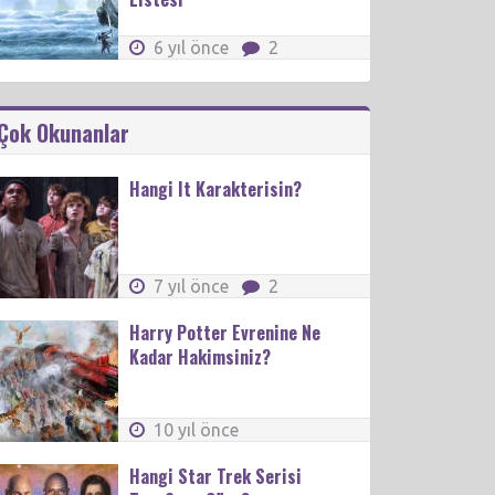
6 yıl önce
2
Çok Okunanlar
Hangi It Karakterisin?
7 yıl önce
2
Harry Potter Evrenine Ne
Kadar Hakimsiniz?
10 yıl önce
Hangi Star Trek Serisi