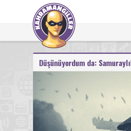
Düşünüyordum da: Samuraylı