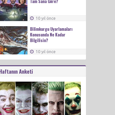
Tam Sana Göre?
10 yıl önce
Bilimkurgu Uyarlamaları
Konusunda Ne Kadar
Bilgilisin?
10 yıl önce
Haftanın Anketi