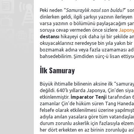
Peki neden “
Samuraylık nasıl son buldu?
” so
dinlerken geldi, ilgili şarkıyı yazının ilerl
varsa yazının o bölümünü paylaşacağım şark
soruya cevap vermeden önce sizlere
Japon
destansı
hikayeyi çok daha iyi bir şekilde a
okuyacaklarınız neredeyse bin yıla yakın bir
bozmamak adına veya fazla uzamaması adına
bahsedebilirim. Şimdiden sürç-ü lisan ettiys
İlk Samuray
Büyük ihtimalle bilinenin aksine ilk “samuray
değildi. 640’lı yıllarda Japonya, Çin’den siy
etkinlenmiştir.
İmparator Tenji
tarafından 6
zamanlar Çin’de hüküm süren Tang Hanedanlığı
felsefe olarak etkilenilmesi üzerine yapılmış
adıyla anılan yasalara göre tüm vatandaşl
durum zorunlu askerlik için fazlasıyla elze
her dört erkekten en az birinin zorunluğu ask