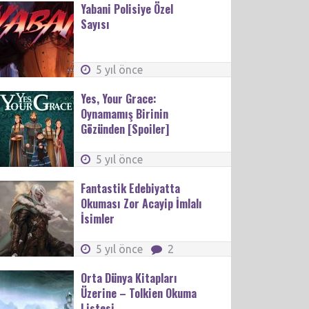
Yabani Polisiye Özel
Sayısı
5 yıl önce
Yes, Your Grace:
Oynamamış Birinin
Gözünden [Spoiler]
5 yıl önce
Fantastik Edebiyatta
Okuması Zor Acayip İmlalı
İsimler
5 yıl önce
2
Orta Dünya Kitapları
Üzerine – Tolkien Okuma
Listesi