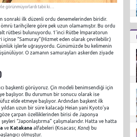
yle görünmüyorlardı tabii ki…
 sonraki ilk düzenli ordu denemelerinden biridir.
 ömrü tarihçilere göre pek uzun olamamıştır. Bu ordu
alt rütbesi bulunuyordu. 1’inci Rütbe İmparatorun
 içinse “Samuray”(Hizmet eden olarak çevrilebilir.)
ünlük işlerle uğraşıyordu. Günümüzde bu kelimenin
 düşünülüyor. O zamanın samurayları askerden ziyade
)
lıcı başkenti görüyoruz. Çin modeli benimsendiği için
ye başlıyor. Bu durumun bir sonucu olarak ise
 nüfuz elde etmeye başlıyor. Ardından başkent ilk
yıldan uzun bir süre kalacağı Heian yani Kyoto’ya
göze çarpan özelliklerinden birisi de Japonya
 şeyleri “Japonlaştırma” çalışmalarıdır. Hatta ve hatta
na
ve
Katakana
alfabeleri (Kısacası;
Kana
) bu
şlangıcı olmuştur.