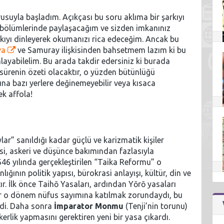
rusuyla başladım. Açıkçası bu soru aklıma bir şarkıyı
eyen bölümlerinde paylaşacağım ve sizden imkanınız
ıyı dinleyerek okumanızı rica edeceğim. Ancak bu
ya
ve Samuray ilişkisinden bahsetmem lazım ki bu
nlayabilelim. Bu arada takdir edersiniz ki burada
 sürenin özeti olacaktır, o yüzden bütünlüğü
 bazı yerlere değinemeyebilir veya kısaca
ek affola!
lar” sanıldığı kadar güçlü ve karizmatik kişiler
asi, askeri ve düşünce bakımından fazlasıyla
46 yılında gerçekleştirilen “Taika Reformu” o
nın politik yapısı, bürokrasi anlayışı, kültür, din ve
tır. İlk önce Taihō Yasaları, ardından Yōrō yasaları
ar o dönem nüfus sayımına katılmak zorundaydı, bu
mdi. Daha sonra
İmparator Monmu
(Tenji’nin torunu)
erlik yapmasını gerektiren yeni bir yasa çıkardı.