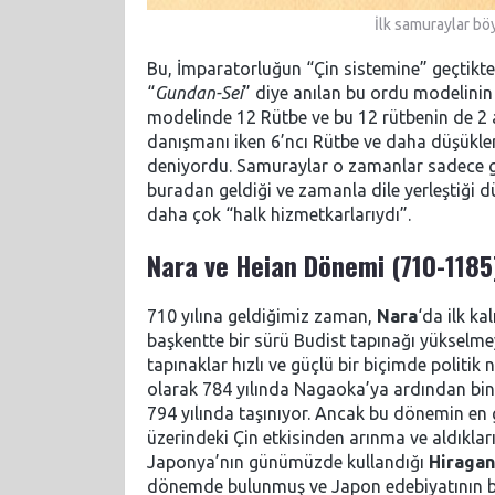
İlk samuraylar bö
Bu, İmparatorluğun “Çin sistemine” geçtikten
“
Gundan-Sei
” diye anılan bu ordu modelinin
modelinde 12 Rütbe ve bu 12 rütbenin de 2 
danışmanı iken 6’ncı Rütbe ve daha düşükleri
deniyordu. Samuraylar o zamanlar sadece g
buradan geldiği ve zamanla dile yerleştiği
daha çok “halk hizmetkarlarıydı”.
Nara ve Heian Dönemi (710-1185
710 yılına geldiğimiz zaman,
Nara
‘da ilk ka
başkentte bir sürü Budist tapınağı yükselme
tapınaklar hızlı ve güçlü bir biçimde politik
olarak 784 yılında Nagaoka’ya ardından bin 
794 yılında taşınıyor. Ancak bu dönemin en 
üzerindeki Çin etkisinden arınma ve aldıkları
Japonya’nın günümüzde kullandığı
Hiraga
dönemde bulunmuş ve Japon edebiyatının ba