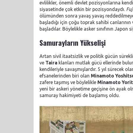
evlilikler, önemli devlet pozisyonlarına ke
siyasetinde çok etkin bir pozisyondaydı.
Fuj
ölümünden sonra yavaş yavaş reddedilmeye b
başladığı için çoğu toprak sahibi canlarının 
başladılar. Böylelikle asker sınıfının Japon 
Samurayların Yükselişi
Artan sivil itaatsizlik ve politik gücün süre
ve
Taira
klanları mutlak gücü ellerinde bu
kendileriyle savaşmışlardır. 5 yıl sürecek ol
efsanelerinden biri olan
Minamoto Yoshits
zafere taşımış ve böylelikle
Minamoto Yori
yeni bir askeri yönetime geçişine ön ayak o
samuray hakimiyeti de başlamış oldu.