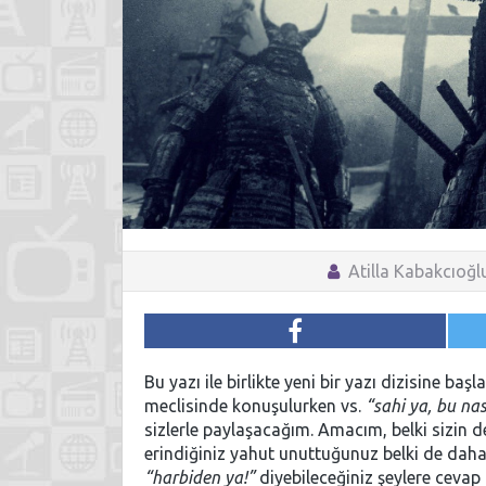
Atilla Kabakcıoğl
Bu yazı ile birlikte yeni bir yazı dizisine b
meclisinde konuşulurken vs.
“sahi ya, bu nas
sizlerle paylaşacağım. Amacım, belki sizi
erindiğiniz yahut unuttuğunuz belki de dah
“harbiden ya!”
diyebileceğiniz şeylere cevap