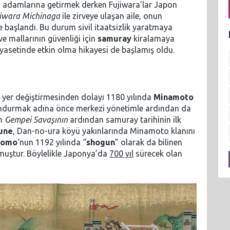
ndi adamlarına getirmek derken Fujiwara’lar Japon
iwara Michinaga
ile zirveye ulaşan aile, onun
aşlandı. Bu durum sivil itaatsizlik yaratmaya
ve mallarının güvenliği için
samuray
kiralamaya
siyasetinde etkin olma hikayesi de başlamış oldu.
kli yer değiştirmesinden dolayı 1180 yılında
Minamoto
lundurmak adına önce merkezi yönetimle ardından da
an
Gempei Savaşının
ardından samuray tarihinin ilk
une
, Dan-no-ura köyü yakınlarında Minamoto klanını
tomo
‘nun 1192 yılında “
shogun
” olarak da bilinen
lmuştur. Böylelikle Japonya’da
700 yıl
sürecek olan