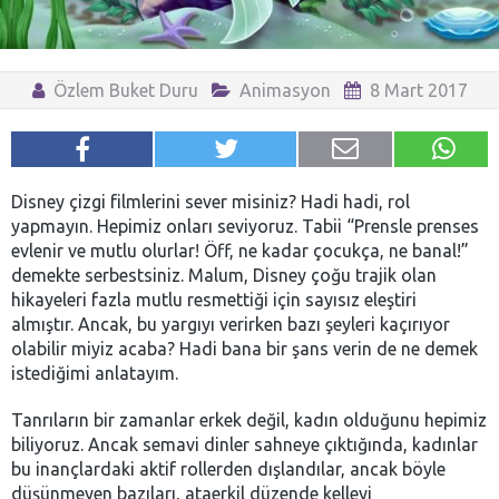
Özlem Buket Duru
Animasyon
8 Mart 2017
Disney çizgi filmlerini sever misiniz? Hadi hadi, rol
yapmayın. Hepimiz onları seviyoruz. Tabii “Prensle prenses
evlenir ve mutlu olurlar! Öff, ne kadar çocukça, ne banal!”
demekte serbestsiniz. Malum, Disney çoğu trajik olan
hikayeleri fazla mutlu resmettiği için sayısız eleştiri
almıştır. Ancak, bu yargıyı verirken bazı şeyleri kaçırıyor
olabilir miyiz acaba? Hadi bana bir şans verin de ne demek
istediğimi anlatayım.
Tanrıların bir zamanlar erkek değil, kadın olduğunu hepimiz
biliyoruz. Ancak semavi dinler sahneye çıktığında, kadınlar
bu inançlardaki aktif rollerden dışlandılar, ancak böyle
düşünmeyen bazıları, ataerkil düzende kelleyi