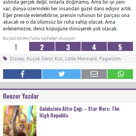
aslında gerçek değil, onlarla doğmamış. Ama bir iyi yanı
var; dünya üzerindeki her insandan güzel dans ediyor artık.
Eğer prensle evlenebilirse, prensin ruhunun bir parçası ona
akacak ve o da ölümsüz bir ruha sahip olacak. Ama
evlenemezse, deniz köpüğüne dönüşerek yok olacak.
Bu yazı birden fazla sayfadan oluşuyor:
1
2
3
4
5
Disney
,
Küçük Deniz Kızı
,
Little Mermaid
,
Paganizm
Benzer Yazılar
Galaksinin Altın Çağı – Star Wars: The
High Republic