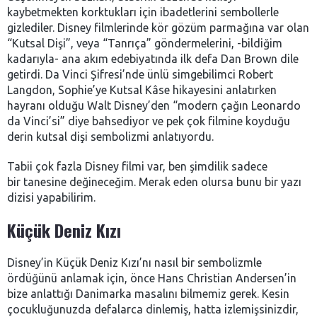
kaybetmekten korktukları için ibadetlerini sembollerle
gizlediler. Disney filmlerinde kör gözüm parmağına var olan
“Kutsal Dişi”, veya “Tanrıça” göndermelerini, -bildiğim
kadarıyla- ana akım edebiyatında ilk defa Dan Brown dile
getirdi. Da Vinci Şifresi’nde ünlü simgebilimci Robert
Langdon, Sophie’ye Kutsal Kâse hikayesini anlatırken
hayranı olduğu Walt Disney’den “modern çağın Leonardo
da Vinci’si” diye bahsediyor ve pek çok filmine koyduğu
derin kutsal dişi sembolizmi anlatıyordu.
Tabii çok fazla Disney filmi var, ben şimdilik sadece
bir tanesine değineceğim. Merak eden olursa bunu bir yazı
dizisi yapabilirim.
Küçük Deniz Kızı
Disney’in Küçük Deniz Kızı’nı nasıl bir sembolizmle
ördüğünü anlamak için, önce Hans Christian Andersen’in
bize anlattığı Danimarka masalını bilmemiz gerek. Kesin
çocukluğunuzda defalarca dinlemiş, hatta izlemişsinizdir,