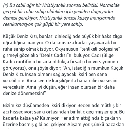
(*) Bu tabii ağır bir Hristiyanlık sonrası belirtisi. Normalde
gerçek bir ruha sahip oldukları için yeniden doğuyorlar
demesi gerekiyor. Hristiyanlık öncesi kuzey inançlarında
reenkarnasyon çok güçlü bir yere sahip.
Küçük Deniz Kızı, bunları dinlediğinde büyük bir haksızlığa
uğradığına inanıyor. O da sonsuza kadar yaşayacak bir
ruha sahip olmak istiyor. Okyanusun “tehlikeli bölgesine”
girmeyi göze alıp “Deniz Cadısı”nı buluyor. Cadı (Bilge
Kadın motifinin burada oldukça fırsatçı bir versiyonunu
görüyoruz), ona şöyle diyor; “Ah, istediğin mümkün Küçük
Deniz Kızı. İnsan olmanı sağlayacak iksiri ben sana
verebilirim. Ama sen de karşılığında bana dilini ve sesini
vereceksin. Ama iyi düşün, eğer insan olursan bir daha
denize dönemezsin!”
Bizim kız düşünmeden iksiri dikiyor. Bedeninde müthiş bir
acı hissediyor; sanki ortasından bir kılıç geçirmişler gibi. Bu
kadarla kalsa ya? Kalmıyor. Her adım attığında bıçakların
üzerine basmış gibi acı çekiyor. Alışamıyor. Çünkü bacakları